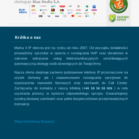
Blue Media S.A.
obsługuje
Krótko o nas
Marka 4 IP obecna jest na rynku od roku 2007. Od początku działalności
prowadzimy sprzedaż w oparciu o rozwiązania VoIP oraz doradztwo w
zakresie wdrażania usług telekomunikacyjnych umożliwiających
automatyczną obsługę osób dzwoniących do Twojej firmy.
Nasza oferta obejmuje zarówno podstawowe telefony IP przeznaczone na
użytek domowy jak i zaawansowane rozwiązania sprzętowe do
wyposażenia stanowisk biurowych oraz słuchawki do Call Center.
+48 58 58 58 008
Zachęcamy do kontaktu z naszą infolinią (
) w celu
uzyskania pomocy w wyborze odpowiedniego sprzętu. Gwarantujemy
szybką dostawę zamówień oraz pełne bezpieczeństwo przeprowadzonych
transakcji.
Sklep internetowy Shoper.pl