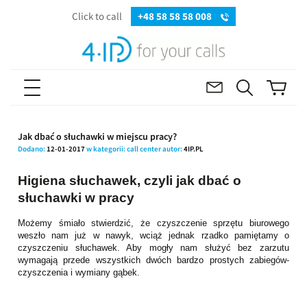
Click to call
+48 58 58 58 008
Jak dbać o słuchawki w miejscu pracy?
Dodano:
12-01-2017
w kategorii:
call center
autor:
4IP.PL
Higiena słuchawek, czyli jak dbać o
słuchawki w pracy
Możemy śmiało stwierdzić, że czyszczenie sprzętu biurowego
weszło nam już w nawyk, wciąż jednak rzadko pamiętamy o
czyszczeniu słuchawek. Aby mogły nam służyć bez zarzutu
wymagają przede wszystkich dwóch bardzo prostych zabiegów-
czyszczenia i wymiany gąbek.