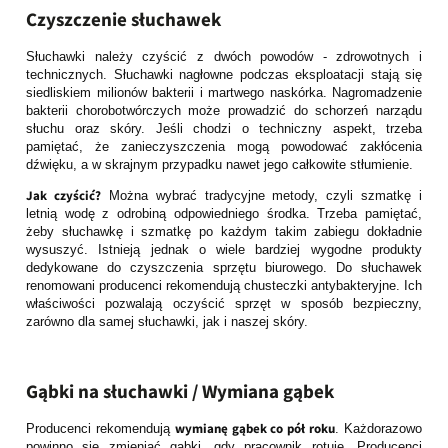
Czyszczenie słuchawek
Słuchawki należy czyścić z dwóch powodów - zdrowotnych i
technicznych. Słuchawki nagłowne podczas eksploatacji stają się
siedliskiem milionów bakterii i martwego naskórka. Nagromadzenie
bakterii chorobotwórczych może prowadzić do schorzeń narządu
słuchu oraz skóry. Jeśli chodzi o techniczny aspekt, trzeba
pamiętać, że zanieczyszczenia mogą powodować zakłócenia
dźwięku, a w skrajnym przypadku nawet jego całkowite stłumienie.
Jak czyścić?
Można wybrać tradycyjne metody, czyli szmatkę i
letnią wodę z odrobiną odpowiedniego środka. Trzeba pamiętać,
żeby słuchawkę i szmatkę po każdym takim zabiegu dokładnie
wysuszyć. Istnieją jednak o wiele bardziej wygodne produkty
dedykowane do czyszczenia sprzętu biurowego. Do słuchawek
renomowani producenci rekomendują chusteczki antybakteryjne. Ich
właściwości pozwalają oczyścić sprzęt w sposób bezpieczny,
zarówno dla samej słuchawki, jak i naszej skóry.
Gąbki na słuchawki / Wymiana gąbek
wymianę gąbek co pół roku
Producenci rekomendują
. Każdorazowo
powinno się zmieniać gąbki, gdy pracownik rotuje. Producenci