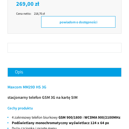
269,00 zł
Cena netto:
218,70 zł
powiadom o dostępności
Opis
Maxcom MM29D HS 3G
stacjonarny telefon GSM 3G na kartę SIM
Cechy produktu
4 zakresowy telefon biurkowy
GSM 900/1800
i
WCDMA 900/2100MHz
Podświetlany monochromatyczny wyświetlacz 124 x 64 px
Duża czcionka i proste menu