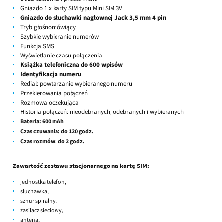
Gniazdo 1 x karty SIM typu Mini SIM 3V
Gniazdo do słuchawki nagłownej Jack 3,5 mm 4 pin
Tryb głośnomówiący
Szybkie wybieranie numerów
Funkcja SMS
Wyświetlanie czasu połączenia
Książka telefoniczna do 600 wpisów
Identyfikacja numeru
Redial: powtarzanie wybieranego numeru
Przekierowania połączeń
Rozmowa oczekująca
Historia połączeń: nieodebranych, odebranych i wybieranych
Bateria: 600 mAh
Czas czuwania: do 120 godz.
Czas rozmów: do 2 godz.
Zawartość zestawu stacjonarnego na kartę SIM:
jednostka telefon,
słuchawka,
sznur spiralny,
zasilacz sieciowy,
antena,