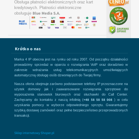
Obsługa płatności elektronicznych oraz kart
kredytowych. Płatności elektroniczne
Blue Media S.A.
obsługuje
Krótko o nas
Marka 4 IP obecna jest na rynku od roku 2007. Od początku działalności
prowadzimy sprzedaż w oparciu o rozwiązania VoIP oraz doradztwo w
zakresie wdrażania usług telekomunikacyjnych umożliwiających
automatyczną obsługę osób dzwoniących do Twojej firmy.
Nasza oferta obejmuje zarówno podstawowe telefony IP przeznaczone na
użytek domowy jak i zaawansowane rozwiązania sprzętowe do
wyposażenia stanowisk biurowych oraz słuchawki do Call Center.
+48 58 58 58 008
Zachęcamy do kontaktu z naszą infolinią (
) w celu
uzyskania pomocy w wyborze odpowiedniego sprzętu. Gwarantujemy
szybką dostawę zamówień oraz pełne bezpieczeństwo przeprowadzonych
transakcji.
Sklep internetowy Shoper.pl