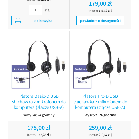
179,00 zł
szt.
(netto:
145,53 zł
)
do koszyka
powiadom o dostępności
Platora Basic-D USB
Platora Pro-D USB
słuchawka z mikrofonem do
słuchawka z mikrofonem do
komputera (złącze USB-A)
komputera (złącze USB-A)
Wysyłka:
24 godziny
Wysyłka:
24 godziny
175,00 zł
259,00 zł
(netto:
142,28 zł
)
(netto:
210,57 zł
)