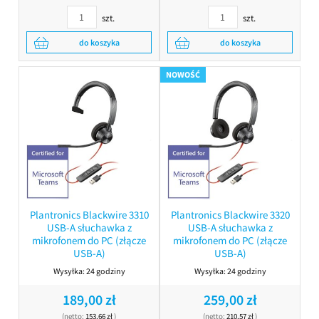
szt.
szt.
do koszyka
do koszyka
NOWOŚĆ
Plantronics Blackwire 3310
Plantronics Blackwire 3320
USB-A słuchawka z
USB-A słuchawka z
mikrofonem do PC (złącze
mikrofonem do PC (złącze
USB-A)
USB-A)
Wysyłka:
24 godziny
Wysyłka:
24 godziny
189,00 zł
259,00 zł
(netto:
153,66 zł
)
(netto:
210,57 zł
)