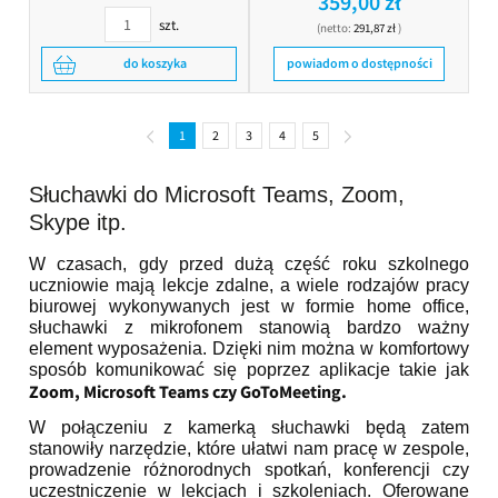
359,00 zł
szt.
(netto:
291,87 zł
)
do koszyka
powiadom o dostępności
1
2
3
4
5
Słuchawki do Microsoft Teams, Zoom,
Skype itp.
W czasach, gdy przed dużą część roku szkolnego
uczniowie mają lekcje zdalne, a wiele rodzajów pracy
biurowej wykonywanych jest w formie home office,
słuchawki z mikrofonem stanowią bardzo ważny
element wyposażenia. Dzięki nim można w komfortowy
sposób komunikować się poprzez aplikacje takie jak
Zoom, Microsoft Teams czy GoToMeeting.
W połączeniu z kamerką słuchawki będą zatem
stanowiły narzędzie, które ułatwi nam pracę w zespole,
prowadzenie różnorodnych spotkań, konferencji czy
uczestniczenie w lekcjach i szkoleniach. Oferowane