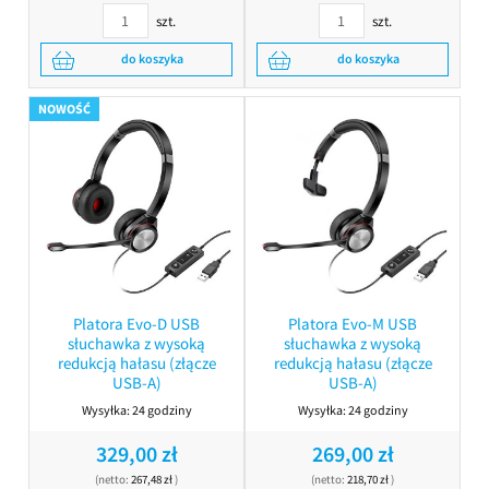
szt.
szt.
do koszyka
do koszyka
NOWOŚĆ
Platora Evo-D USB
Platora Evo-M USB
słuchawka z wysoką
słuchawka z wysoką
redukcją hałasu (złącze
redukcją hałasu (złącze
USB-A)
USB-A)
Wysyłka:
24 godziny
Wysyłka:
24 godziny
329,00 zł
269,00 zł
(netto:
267,48 zł
)
(netto:
218,70 zł
)