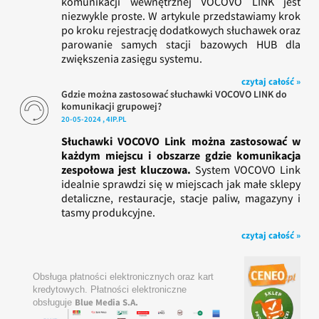
komunikacji wewnętrznej VOCOVO LINK jest
niezwykle proste. W artykule przedstawiamy krok
po kroku rejestrację dodatkowych słuchawek oraz
parowanie samych stacji bazowych HUB dla
zwiększenia zasięgu systemu.
czytaj całość »
Gdzie można zastosować słuchawki VOCOVO LINK do
komunikacji grupowej?
20-05-2024 , 4IP.PL
Słuchawki VOCOVO Link można zastosować w
każdym miejscu i obszarze gdzie komunikacja
zespołowa jest kluczowa.
System VOCOVO Link
idealnie sprawdzi się w miejscach jak małe sklepy
detaliczne, restauracje, stacje paliw, magazyny i
tasmy produkcyjne.
czytaj całość »
Obsługa płatności elektronicznych oraz kart
kredytowych. Płatności elektroniczne
Blue Media S.A.
obsługuje