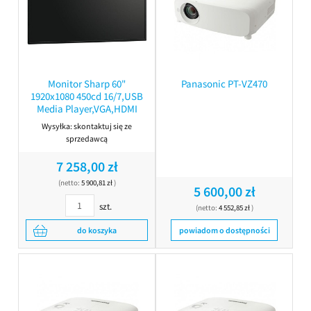
Monitor Sharp 60"
Panasonic PT-VZ470
1920x1080 450cd 16/7,USB
Media Player,VGA,HDMI
Wysyłka:
skontaktuj się ze
sprzedawcą
7 258,00 zł
(netto:
5 900,81 zł
)
5 600,00 zł
szt.
(netto:
4 552,85 zł
)
do koszyka
powiadom o dostępności