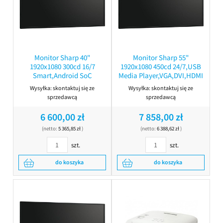
Monitor Sharp 40"
Monitor Sharp 55"
1920x1080 300cd 16/7
1920x1080 450cd 24/7,USB
Smart,Android SoC
Media Player,VGA,DVI,HDMI
Wysyłka:
skontaktuj się ze
Wysyłka:
skontaktuj się ze
sprzedawcą
sprzedawcą
6 600,00 zł
7 858,00 zł
(netto:
5 365,85 zł
)
(netto:
6 388,62 zł
)
szt.
szt.
do koszyka
do koszyka