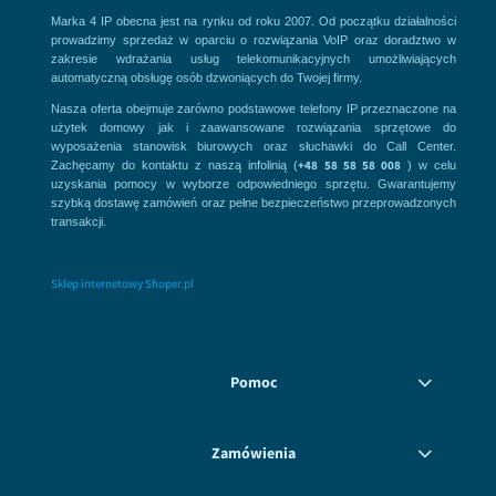
Marka 4 IP obecna jest na rynku od roku 2007. Od początku działalności
prowadzimy sprzedaż w oparciu o rozwiązania VoIP oraz doradztwo w
zakresie wdrażania usług telekomunikacyjnych umożliwiających
automatyczną obsługę osób dzwoniących do Twojej firmy.
Nasza oferta obejmuje zarówno podstawowe telefony IP przeznaczone na
użytek domowy jak i zaawansowane rozwiązania sprzętowe do
wyposażenia stanowisk biurowych oraz słuchawki do Call Center.
+48 58 58 58 008
Zachęcamy do kontaktu z naszą infolinią (
) w celu
uzyskania pomocy w wyborze odpowiedniego sprzętu. Gwarantujemy
szybką dostawę zamówień oraz pełne bezpieczeństwo przeprowadzonych
transakcji.
Sklep internetowy Shoper.pl
Pomoc
Zamówienia