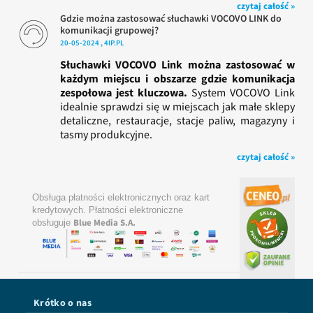
czytaj całość »
Gdzie można zastosować słuchawki VOCOVO LINK do
komunikacji grupowej?
20-05-2024 , 4IP.PL
Słuchawki VOCOVO Link można zastosować w
każdym miejscu i obszarze gdzie komunikacja
zespołowa jest kluczowa.
System VOCOVO Link
idealnie sprawdzi się w miejscach jak małe sklepy
detaliczne, restauracje, stacje paliw, magazyny i
tasmy produkcyjne.
czytaj całość »
Obsługa płatności elektronicznych oraz kart
kredytowych. Płatności elektroniczne
Blue Media S.A.
obsługuje
Krótko o nas