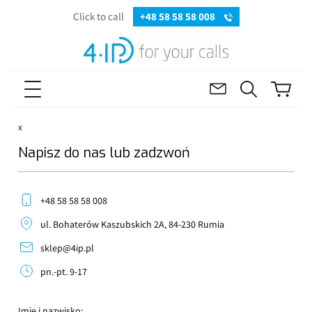
Click to call
+48 58 58 58 008
x
Napisz do nas lub zadzwoń
+48 58 58 58 008
ul. Bohaterów Kaszubskich 2A, 84-230 Rumia
sklep@4ip.pl
pn.-pt. 9-17
Imię i nazwisko: