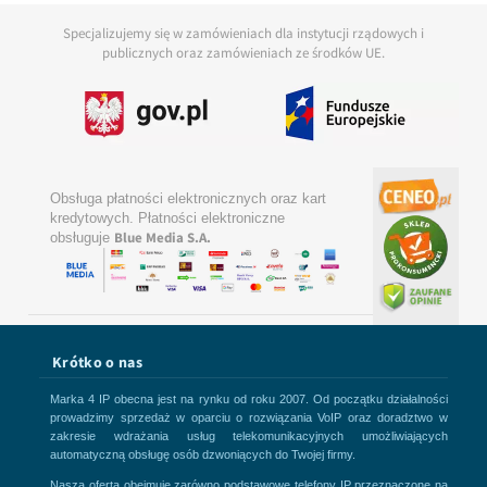
Specjalizujemy się w zamówieniach dla instytucji rządowych i
publicznych oraz zamówieniach ze środków UE.
Obsługa płatności elektronicznych oraz kart
kredytowych. Płatności elektroniczne
Blue Media S.A.
obsługuje
Krótko o nas
Marka 4 IP obecna jest na rynku od roku 2007. Od początku działalności
prowadzimy sprzedaż w oparciu o rozwiązania VoIP oraz doradztwo w
zakresie wdrażania usług telekomunikacyjnych umożliwiających
automatyczną obsługę osób dzwoniących do Twojej firmy.
Nasza oferta obejmuje zarówno podstawowe telefony IP przeznaczone na