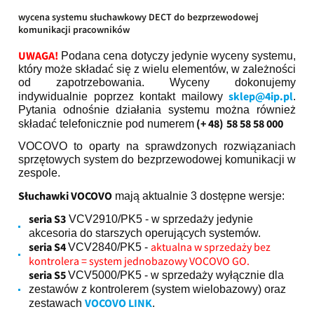
wycena systemu słuchawkowy DECT do bezprzewodowej
komunikacji pracowników
UWAGA!
Podana cena dotyczy jedynie wyceny systemu,
który może składać się z wielu elementów, w zależności
od zapotrzebowania. Wyceny dokonujemy
sklep@4ip.pl
indywidualnie poprzez kontakt mailowy
.
Pytania odnośnie działania systemu można również
(+ 48)
58 58 58 000
składać telefonicznie pod numerem
VOCOVO to oparty na sprawdzonych rozwiązaniach
sprzętowych system do bezprzewodowej komunikacji w
zespole.
Słuchawki VOCOVO
mają aktualnie 3 dostępne wersje:
seria S3
VCV2910/PK5 - w sprzedaży jedynie
akcesoria do starszych operujących systemów.
seria S4
aktualna w sprzedaży bez
VCV2840/PK5 -
kontrolera = system jednobazowy VOCOVO GO.
seria S5
VCV5000/PK5 - w sprzedaży wyłącznie dla
zestawów z kontrolerem (system wielobazowy) oraz
VOCOVO LINK
zestawach
.