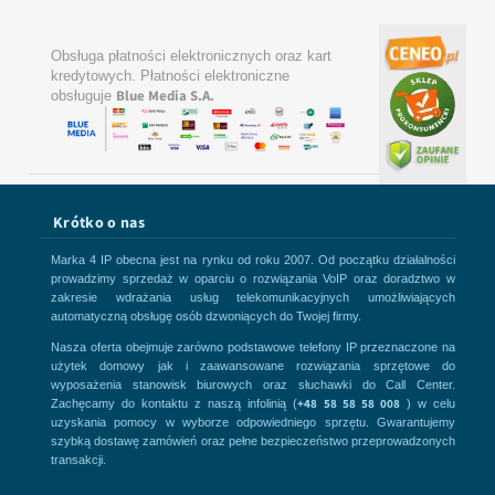
Obsługa płatności elektronicznych oraz kart
kredytowych. Płatności elektroniczne
Blue Media S.A.
obsługuje
Krótko o nas
Marka 4 IP obecna jest na rynku od roku 2007. Od początku działalności
prowadzimy sprzedaż w oparciu o rozwiązania VoIP oraz doradztwo w
zakresie wdrażania usług telekomunikacyjnych umożliwiających
automatyczną obsługę osób dzwoniących do Twojej firmy.
Nasza oferta obejmuje zarówno podstawowe telefony IP przeznaczone na
użytek domowy jak i zaawansowane rozwiązania sprzętowe do
wyposażenia stanowisk biurowych oraz słuchawki do Call Center.
+48 58 58 58 008
Zachęcamy do kontaktu z naszą infolinią (
) w celu
uzyskania pomocy w wyborze odpowiedniego sprzętu. Gwarantujemy
szybką dostawę zamówień oraz pełne bezpieczeństwo przeprowadzonych
transakcji.