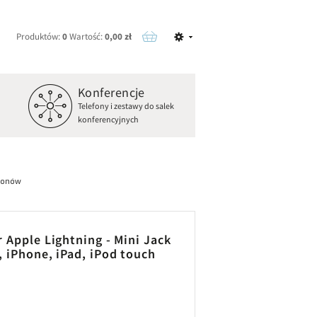
Produktów:
0
Wartość:
0,00 zł
Konferencje
o
Telefony i zestawy do salek
konferencyjnych
efonów
 Apple Lightning - Mini Jack
 iPhone, iPad, iPod touch