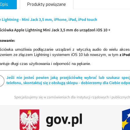
Opis
Produkty powiązane
 Lightning - Mini Jack 3,5 mm, iPhone, iPad, iPod touch
ściówka Apple Lightning Mini Jack 3,5 mm do urządzeń iOS 10 +
osowanie:
jściówka umożliwia podłączanie urządzeń z wtyczką audio do wielu akces
z iPo
dzeniem ze złączem Lightning i systemem iOS 10 lub nowszym, w tym
ntuje długi czas użytkowania i odporność na pękanie.
Jeśli nie jesteś pewien jaką przejściówkę wybrać lub szukasz spe
telefonu, skontaktuj się z obsługą sklepu - dobierzemy dla Ciebie odp
Specjalizujemy się w zamówieniach dla instytucji rządowych i publiczny