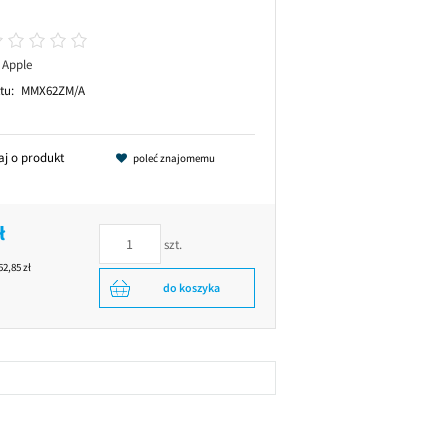
Apple
tu:
MMX62ZM/A
aj o produkt
poleć znajomemu
ł
szt.
52,85 zł
do koszyka