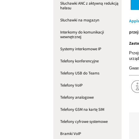
Słuchawki ANC z aktywną redukcją
hałasu
Słuchawki na magazyn
Apple
przej
Interkomy do komunikacji
wewnętrznej
Zast
Systemy interkomowe IP
Prze
urzą
Telefony konferencyjne
Gwara
Telefony USB do Teams
Telefony VoIP
Telefony analogowe
Telefony GSM na kartę SIM
Telefony cyfrowe systemowe
Bramki VoIP