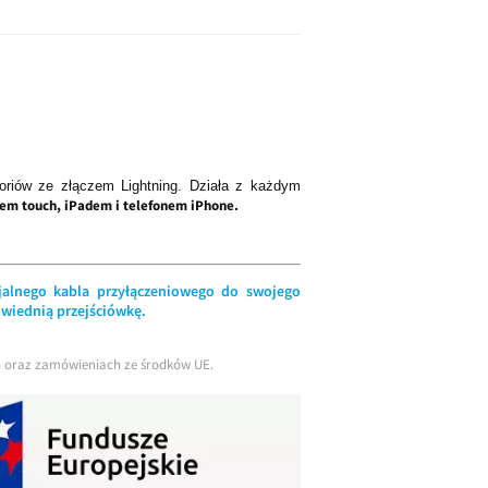
oriów ze złączem Lightning. Działa z każdym
dem touch, iPadem i telefonem iPhone.
cjalnego kabla przyłączeniowego do swojego
owiednią przejściówkę.
ch oraz zamówieniach ze środków UE.