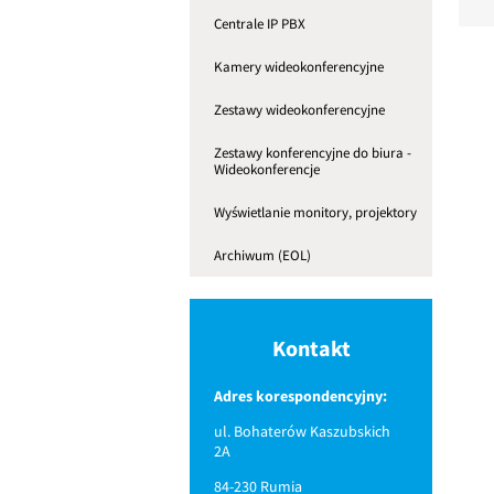
Centrale IP PBX
Kamery wideokonferencyjne
Zestawy wideokonferencyjne
Zestawy konferencyjne do biura -
Wideokonferencje
Wyświetlanie monitory, projektory
Archiwum (EOL)
Kontakt
Adres korespondencyjny:
ul. Bohaterów Kaszubskich
2A
84-230 Rumia