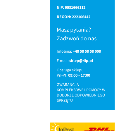
NIP: 9581666112
REGON: 222106442
Masz pytania?
Zadzwoń do nas
Infolinia:
+48 58 58 58 008
E-mail:
sklep@4ip.pl
Obsługa sklepu
Pn-Pt:
09:00 - 17:00
GWARANCJA
KOMPLEKSOWEJ POMOCY W
DOBORZE ODPOWIEDNIEGO
SPRZĘTU