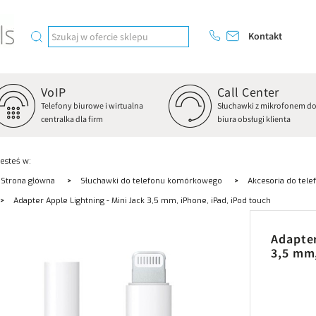
Kontakt
VoIP
Call Center
Telefony biurowe i wirtualna
Słuchawki z mikrofonem d
centralka dla firm
biura obsługi klienta
Jesteś w:
Strona główna
Słuchawki do telefonu komórkowego
Akcesoria do tel
Adapter Apple Lightning - Mini Jack 3,5 mm, iPhone, iPad, iPod touch
Adapter
3,5 mm,