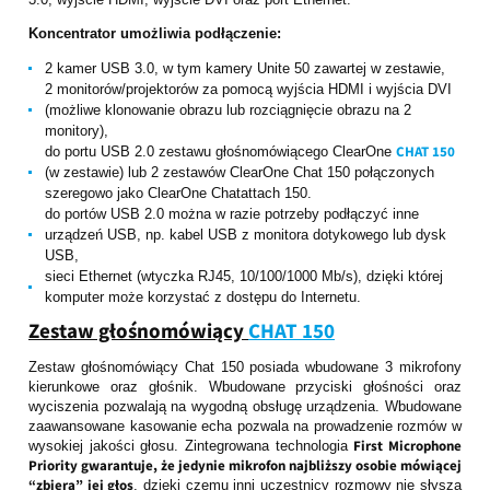
Koncentrator umożliwia podłączenie:
2 kamer USB 3.0, w tym kamery Unite 50 zawartej w zestawie,
2 monitorów/projektorów za pomocą wyjścia HDMI i wyjścia DVI
(możliwe klonowanie obrazu lub rozciągnięcie obrazu na 2
monitory),
CHAT 150
do portu USB 2.0 zestawu głośnomówiącego ClearOne
(w zestawie) lub 2 zestawów ClearOne Chat 150 połączonych
szeregowo jako ClearOne Chatattach 150.
do portów USB 2.0 można w razie potrzeby podłączyć inne
urządzeń USB, np. kabel USB z monitora dotykowego lub dysk
USB,
sieci Ethernet (wtyczka RJ45, 10/100/1000 Mb/s), dzięki której
komputer może korzystać z dostępu do Internetu.
Zestaw głośnomówiący
CHAT 150
Zestaw głośnomówiący Chat 150 posiada wbudowane 3 mikrofony
kierunkowe oraz głośnik. Wbudowane przyciski głośności oraz
wyciszenia pozwalają na wygodną obsługę urządzenia. Wbudowane
zaawansowane kasowanie echa pozwala na prowadzenie rozmów w
First Microphone
wysokiej jakości głosu. Zintegrowana technologia
Priority gwarantuje, że jedynie mikrofon najbliższy osobie mówiącej
“zbiera” jej głos
, dzięki czemu inni uczestnicy rozmowy nie słyszą