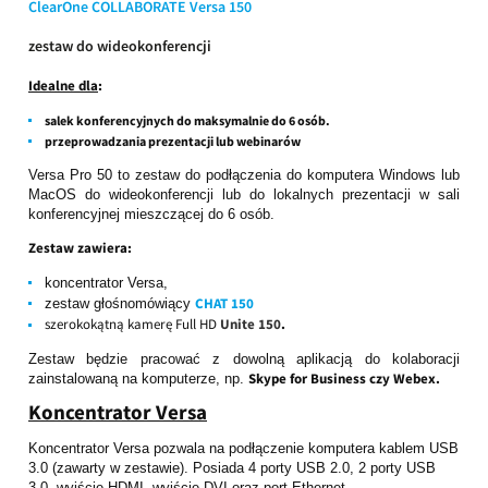
ClearOne COLLABORATE Versa 150
zestaw do wideokonferencji
Idealne dla
:
salek konferencyjnych do
maksymalnie do 6 osób.
przeprowadzania prezentacji lub webinarów
Versa Pro 50 to zestaw do podłączenia do komputera Windows lub
MacOS do wideokonferencji lub do lokalnych prezentacji w sali
konferencyjnej mieszczącej do 6 osób.
Zestaw zawiera:
koncentrator Versa,
CHAT 150
zestaw głośnomówiący
szerokokątną kamerę Full HD
Unite 150
.
Zestaw będzie pracować z dowolną aplikacją do kolaboracji
Skype for Business czy Webex.
zainstalowaną na komputerze, np.
Koncentrator Versa
Koncentrator Versa pozwala na podłączenie komputera kablem USB
3.0 (zawarty w zestawie). Posiada 4 porty USB 2.0, 2 porty USB
3.0, wyjście HDMI, wyjście DVI oraz port Ethernet.