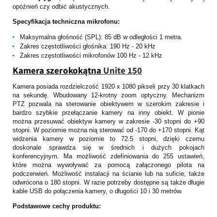
opóźnień czy odbić akustycznych.
Specyfikacja techniczna mikrofonu:
Maksymalna głośność (SPL): 85 dB w odległości 1 metra.
Zakres częstotliwości głośnika: 190 Hz - 20 kHz
Zakres częstotliwości mikrofonów 100 Hz - 12 kHz
Kamera szerokokątna
Unite 150
Kamera posiada rozdzielczość 1920 x 1080 pikseli przy 30 klatkach
na sekundę. Wbudowany 12-krotny zoom optyczny. Mechanizm
PTZ pozwala na sterowanie obiektywem w szerokim zakresie i
bardzo szybkie przełączanie kamery na inny obiekt. W pionie
można przesuwać obiektyw kamery w zakresie -30 stopni do +90
stopni. W poziomie można nią sterować od -170 do +170 stopni. Kąt
widzenia kamery w poziomie to 72.5 stopni, dzięki czemu
doskonale sprawdza się w średnich i dużych pokojach
konferencyjnym. Ma możliwość zdefiniowania do 255 ustawień,
które można wywoływać za pomocą załączonego pilota na
podczerwień. Możliwość instalacji na ścianie lub na suficie, także
odwrócona o 180 stopni. W razie potrzeby dostępne są także długie
kable USB do połączenia kamery, o długości 10 i 30 metrów.
Podstawowe cechy produktu: