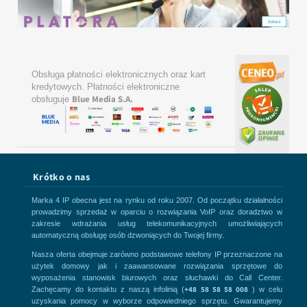
Obsługa płatności elektronicznych oraz kart
kredytowych. Płatności elektroniczne
Blue Media S.A.
obsługuje
Krótko o nas
Marka 4 IP obecna jest na rynku od roku 2007. Od początku działalności
prowadzimy sprzedaż w oparciu o rozwiązania VoIP oraz doradztwo w
zakresie wdrażania usług telekomunikacyjnych umożliwiających
automatyczną obsługę osób dzwoniących do Twojej firmy.
Nasza oferta obejmuje zarówno podstawowe telefony IP przeznaczone na
użytek domowy jak i zaawansowane rozwiązania sprzętowe do
wyposażenia stanowisk biurowych oraz słuchawki do Call Center.
+48 58 58 58 008
Zachęcamy do kontaktu z naszą infolinią (
) w celu
uzyskania pomocy w wyborze odpowiedniego sprzętu. Gwarantujemy