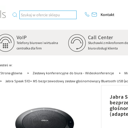
Kontakt
VoIP
Call Center
Telefony biurowe i wirtualna
Słuchawki z mikrofonem d
centralka dla firm
biura obsługi klienta
Jesteś w:
Strona główna
Zestawy konferencyjne do biura - Wideokonferencje
Mi
Jabra Speak 510+ MS bezprzewodowy zestaw głośnomówiący Bluetooth USB (ad
Jabra 
bezprz
głośno
(adapte