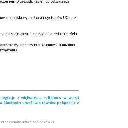
ączeniem Bluetooth, tablet lub odtwarzacz
awów słuchawkowych Jabra i systemów UC oraz
tymalizację głosu i muzyki oraz redukuje efekt
 poprzez wyeliminowanie szumów z otoczenia.
urządzeniu.
egracje z większością softfonów w wersji
ga Bluetooth umożliwia również połączenie z
ch oraz zamówieniach ze środków UE.