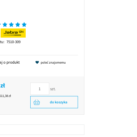
tu:
7510-309
aj o produkt
poleć znajomemu
zł
szt.
511,38 zł
do koszyka