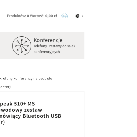
Produktów:
0
Wartość:
0,00 zł
Konferencje
o
Telefony i zestawy do salek
konferencyjnych
krofony konferencyjne osobiste
apter)
Speak 510+ MS
ewodowy zestaw
mówiący Bluetooth USB
r)