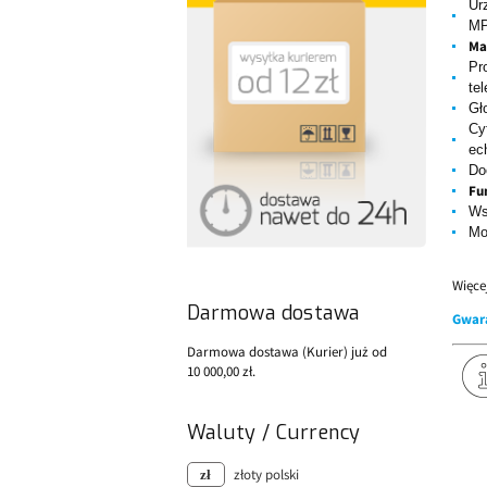
Ur
MP
Ma
Pr
te
Gł
Cy
ec
Do
Fu
Ws
Mo
Więce
Darmowa dostawa
Gwar
Darmowa dostawa (Kurier) już od
10 000,00 zł.
Waluty / Currency
złoty polski