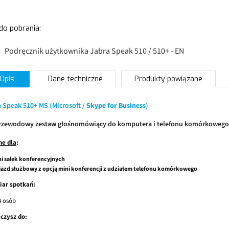
 do pobrania:
Podręcznik użytkownika Jabra Speak 510 / 510+ - EN
Opis
Dane techniczne
Produkty powiązane
 Speak 510+ MS (Microsoft /
Skype for Business
)
rzewodowy zestaw głośnomówiący do komputera i telefonu komórkowego
ne dla
:
i salek konferencyjnych
azd służbowy z opcją mini konferencji z udziałem telefonu komórkowego
ar spotkań:
4 osób
czysz do: