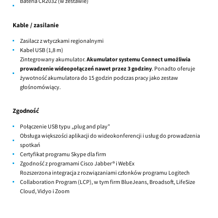
Bateria CR2032 (w zestawie)
Kable / zasilanie
Zasilacz z wtyczkami regionalnymi
Kabel USB (1,8 m)
Zintegrowany akumulator.
Akumulator systemu Connect umożliwia
prowadzenie wideopołączeń nawet przez 3 godziny
. Ponadto oferuje
żywotność akumulatora do 15 godzin podczas pracy jako zestaw
głośnomówiący.
Zgodność
Połączenie USB typu „plug and play”
Obsługa większości aplikacji do wideokonferencji i usług do prowadzenia
spotkań
Certyfikat programu Skype dla firm
Zgodność z programami Cisco Jabber® i WebEx
Rozszerzona integracja z rozwiązaniami członków programu Logitech
Collaboration Program (LCP), w tym firm BlueJeans, Broadsoft, LifeSize
Cloud, Vidyo i Zoom