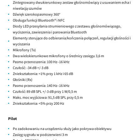
Zintegrowany dwukierunkowy zestaw głośnomówiący z usuwaniem echa i
niwelacją szumów
Dźwięk szerokopasmowy 360°
Obsługa funkcji Bluetooth® i NFC
Diody LED przesyłania strumieniowego z zestawu głośnomówiącego,
wyciszenia, zawieszenia i parowania Bluetooth
Elementy sterujące do odbierania/kończenia połączeń, regulacji głośności i
wyciszania
Mikrofony (Tx)
Dwa wielokierunkowe mikrofony o średnicy zasięgu 3,6 m
Pasmo przenoszenia: 100 Hz–16 kHz
Czułość: -34 dB +/-3 dB
Zniekształcenia: <1% przy 1 kHz i 65 dB
Głośniki (Rx)
Pasmo przenoszenia: 140 Hz–16 kHz
Czułość: 89 dB SPL +/-3 dB przy 1 W/0,5 m
Maks. moc wyjściowa: 91,5 dB SPL przy 0,5 m
Zniekształcenia: <5% przy 200 Hz
Pilot
Po zadokowaniu na urządzeniu służy jako pokrywa obiektywu
Zasięg sygnału w podczerwieni 3 m