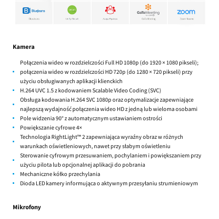
Kamera
Połączenia wideo w rozdzielczości Full HD 1080p (do 1920 × 1080 pikseli);
połączenia wideo w rozdzielczości HD 720p (do 1280 × 720 pikseli) przy
użyciu obsługiwanych aplikacji klienckich
H.264 UVC 1.5 z kodowaniem Scalable Video Coding (SVC)
Obsługa kodowania H.264 SVC 1080p oraz optymalizacje zapewniające
najlepszą wydajność połączenia wideo HD z jedną lub wieloma osobami
Pole widzenia 90° z automatycznym ustawianiem ostrości
Powiększanie cyfrowe 4×
Technologia RightLight™ 2 zapewniająca wyraźny obraz w różnych
warunkach oświetleniowych, nawet przy słabym oświetleniu
Sterowanie cyfrowym przesuwaniem, pochylaniem i powiększaniem przy
użyciu pilota lub opcjonalnej aplikacji do pobrania
Mechaniczne kółko przechylania
Dioda LED kamery informująca o aktywnym przesyłaniu strumieniowym
Mikrofony