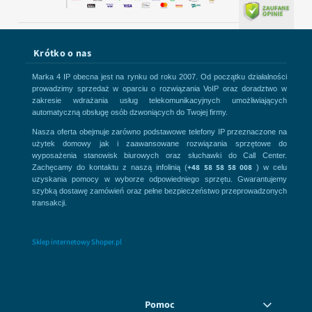
Krótko o nas
Marka 4 IP obecna jest na rynku od roku 2007. Od początku działalności
prowadzimy sprzedaż w oparciu o rozwiązania VoIP oraz doradztwo w
zakresie wdrażania usług telekomunikacyjnych umożliwiających
automatyczną obsługę osób dzwoniących do Twojej firmy.
Nasza oferta obejmuje zarówno podstawowe telefony IP przeznaczone na
użytek domowy jak i zaawansowane rozwiązania sprzętowe do
wyposażenia stanowisk biurowych oraz słuchawki do Call Center.
+48 58 58 58 008
Zachęcamy do kontaktu z naszą infolinią (
) w celu
uzyskania pomocy w wyborze odpowiedniego sprzętu. Gwarantujemy
szybką dostawę zamówień oraz pełne bezpieczeństwo przeprowadzonych
transakcji.
Sklep internetowy Shoper.pl
Pomoc