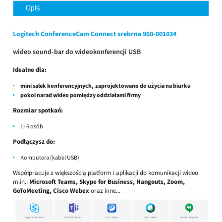
Opis
Logitech ConferenceCam Connect srebrna 960-001034
wideo sound-bar do wideokonferencji USB
Idealne dla:
mini salek konferencyjnych, zaprojektowano do użycia na biurku
pokoi narad wideo pomiędzy oddziałami firmy
Rozmiar spotkań:
1- 6 osób
Podłączysz do:
Komputera (kabel USB)
Współpracuje z większością platform i aplikacji do komunikacji wideo
m.in.:
Microsoft Teams, Skype for Business, Hangouts, Zoom,
GoToMeeting, Cisco Webex
oraz inne...