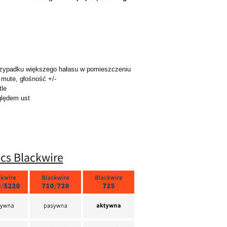
przypadku większego hałasu w pomieszczeniu
mute, głośność +/-
tle
ględem ust
cs Blackwire