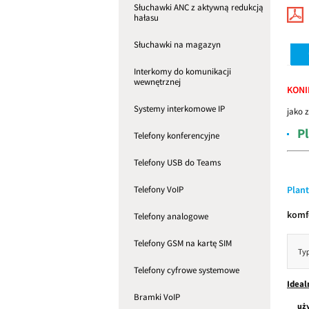
Słuchawki ANC z aktywną redukcją
hałasu
Słuchawki na magazyn
Interkomy do komunikacji
wewnętrznej
KONI
Systemy interkomowe IP
jako 
P
Telefony konferencyjne
Telefony USB do Teams
Plant
Telefony VoIP
komf
Telefony analogowe
Telefony GSM na kartę SIM
Telefony cyfrowe systemowe
Ideal
Bramki VoIP
uży