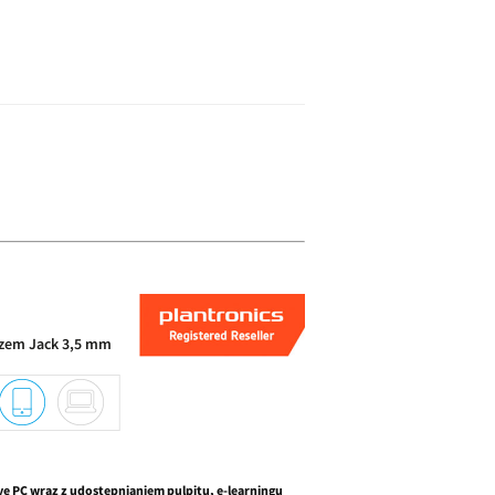
czem Jack 3,5 mm
e PC wraz z udostępnianiem pulpitu, e-learningu