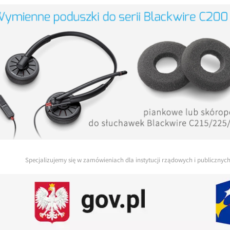
Specjalizujemy się w zamówieniach dla instytucji rządowych i publiczny