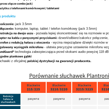
przez złącze combo jack)
użytku z telefonami komórkowymi / tabletami
y produktu
kończenie:
jack 3.5mm
dłączenie:
komputer, laptop, tablet / telefon komórkowy (jack 3.5mm)
nstrukcja na dwoje uszu
- pozwala lepiej skoncentrować się na rozmowie w 
apter na kablu z poręcznymi przyciskami:
dzwoń/odbierz/zakończ połączenie, 
krofon z redukcją hałasu z otoczenia
- wycina niepożądane dźwięki rozmów w 
gulowany wysięgnik mikrofonu
- ułatwia precyzyjne ustawienie mikrofonu wz
undGuard®
technologia zabezpieczająca przed skokami audio powyżej 118 dB
godne piankowe gąbki
polskiej dystrybucji na gwarancji producenta.
uchawki z oficjalnej
Porównanie słuchawek Plantroni