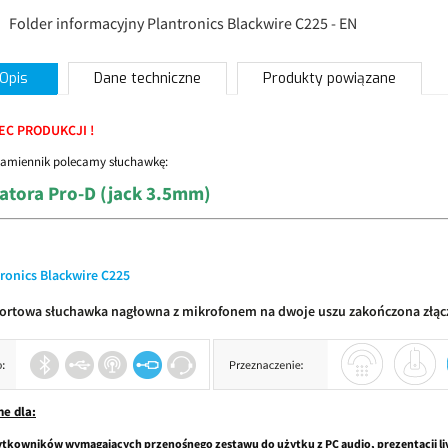
Folder informacyjny Plantronics Blackwire C225 - EN
Opis
Dane techniczne
Produkty powiązane
EC PRODUKCJI !
zamiennik polecamy słuchawkę:
latora Pro-D (jack 3.5mm)
ronics Blackwire C225
ortowa słuchawka nagłowna z mikrofonem na dwoje uszu zakończona złą
ne dla:
tkowników wymagających przenośnego zestawu do użytku z PC audio, prezentacji liv