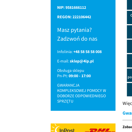
NIP: 9581666112
REGON: 222106442
Masz pytania?
Zadzwoń do nas
Infolinia:
+48 58 58 58 008
E-mail:
sklep@4ip.pl
Obsługa sklepu
Pn-Pt:
09:00 - 17:00
GWARANCJA
KOMPLEKSOWEJ POMOCY W
DOBORZE ODPOWIEDNIEGO
SPRZĘTU
Więc
Gwar
Zobac