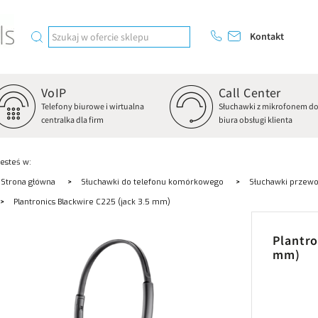
Kontakt
VoIP
Call Center
Telefony biurowe i wirtualna
Słuchawki z mikrofonem d
centralka dla firm
biura obsługi klienta
Jesteś w:
Strona główna
Słuchawki do telefonu komórkowego
Słuchawki przew
Plantronics Blackwire C225 (jack 3.5 mm)
Plantro
mm)