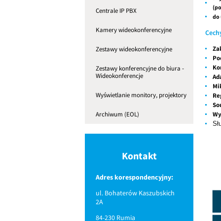
(po
Centrale IP PBX
do 
Kamery wideokonferencyjne
Cech
Za
Zestawy wideokonferencyjne
Po
Ko
Zestawy konferencyjne do biura -
Wideokonferencje
Ad
Mi
Wyświetlanie monitory, projektory
Re
So
Wy
Archiwum (EOL)
Sł
Kontakt
Adres korespondencyjny:
ul. Bohaterów Kaszubskich
2A
84-230 Rumia