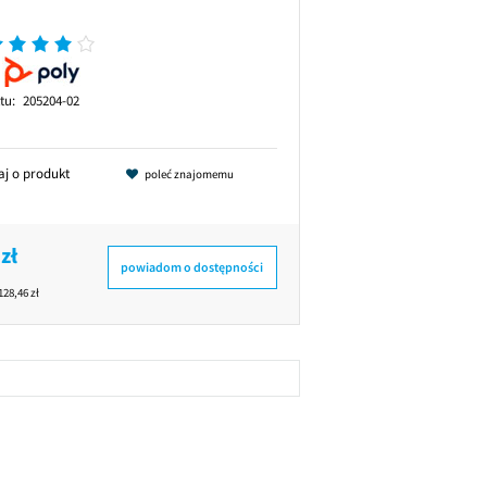
tu:
205204-02
aj o produkt
poleć znajomemu
zł
powiadom o dostępności
128,46 zł