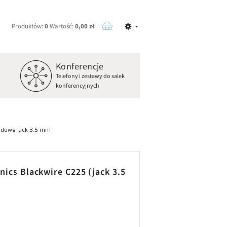
Produktów:
0
Wartość:
0,00 zł
Konferencje
o
Telefony i zestawy do salek
konferencyjnych
odowe jack 3.5 mm
nics Blackwire C225 (jack 3.5