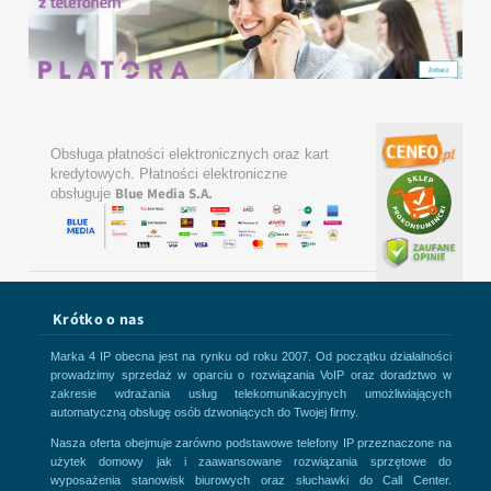
Obsługa płatności elektronicznych oraz kart
kredytowych. Płatności elektroniczne
Blue Media S.A.
obsługuje
Krótko o nas
Marka 4 IP obecna jest na rynku od roku 2007. Od początku działalności
prowadzimy sprzedaż w oparciu o rozwiązania VoIP oraz doradztwo w
zakresie wdrażania usług telekomunikacyjnych umożliwiających
automatyczną obsługę osób dzwoniących do Twojej firmy.
Nasza oferta obejmuje zarówno podstawowe telefony IP przeznaczone na
użytek domowy jak i zaawansowane rozwiązania sprzętowe do
wyposażenia stanowisk biurowych oraz słuchawki do Call Center.