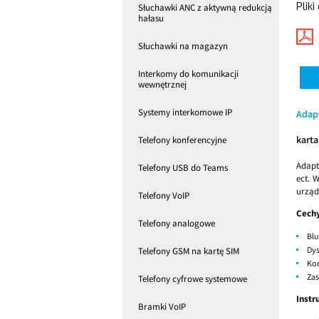
Pliki
Słuchawki ANC z aktywną redukcją
hałasu
Słuchawki na magazyn
Interkomy do komunikacji
wewnętrznej
Systemy interkomowe IP
Adap
kart
Telefony konferencyjne
Adapt
Telefony USB do Teams
ect. 
urząd
Telefony VoIP
Cech
Telefony analogowe
Blu
Dys
Telefony GSM na kartę SIM
Kom
Zas
Telefony cyfrowe systemowe
Instr
Bramki VoIP