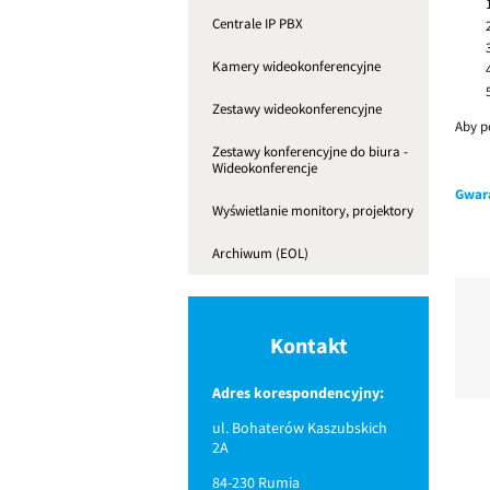
Centrale IP PBX
Kamery wideokonferencyjne
Zestawy wideokonferencyjne
Aby p
Zestawy konferencyjne do biura -
Wideokonferencje
Gwar
Wyświetlanie monitory, projektory
Archiwum (EOL)
Kontakt
Adres korespondencyjny:
ul. Bohaterów Kaszubskich
2A
84-230 Rumia