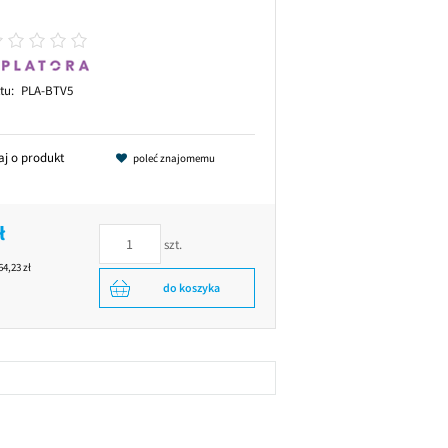
tu:
PLA-BTV5
aj o produkt
poleć znajomemu
ł
szt.
64,23 zł
do koszyka