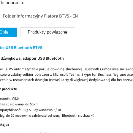
 do pobrania:
Folder informacyjny Platora BTV5 - EN
Opis
Produkty powiązane
ter USB Bluetooth BTV5
a dźwiękowa, adapter USB Bluetooth
er BTV5 automatycznie paruje dowolną słuchawkę Bluetooth i umożliwia na swobo
Wspiera zdalny odbiór połączeń z Microsoft Teams, Skype for Business. Wgrane p
zenia w ustawieniach dźwięku (nowej karty dźwiękowej dedykowanej dla bezprzew
y produktu
etooth: V 5.0
tans parowania: do 50 cm
patybilność: Plug & Play Windows 7 / 10
ięg: do 20 metrów (w zależności od wersji Bluetooth słuchawki)
ukcja: