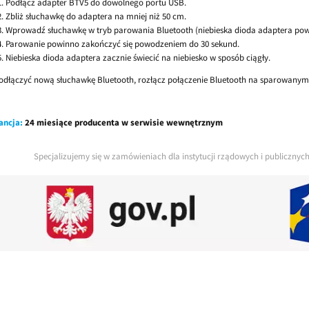
Podłącz adapter BTV5 do dowolnego portu USB.
Zbliż słuchawkę do adaptera na mniej niż 50 cm.
Wprowadź słuchawkę w tryb parowania Bluetooth (niebieska dioda adaptera po
Parowanie powinno zakończyć się powodzeniem do 30 sekund.
Niebieska dioda adaptera zacznie świecić na niebiesko w sposób ciągły.
odłączyć nową słuchawkę Bluetooth, rozłącz połączenie Bluetooth na sparowanym
ancja:
24 miesiące producenta w serwisie wewnętrznym
Specjalizujemy się w zamówieniach dla instytucji rządowych i publiczny