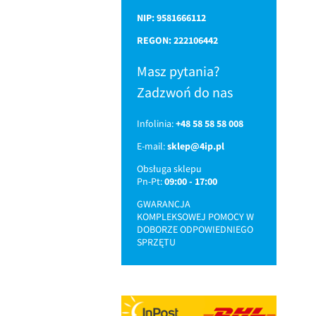
NIP: 9581666112
REGON: 222106442
Masz pytania?
Zadzwoń do nas
Infolinia:
+48 58 58 58 008
E-mail:
sklep@4ip.pl
Obsługa sklepu
Pn-Pt:
09:00 - 17:00
GWARANCJA
KOMPLEKSOWEJ POMOCY W
DOBORZE ODPOWIEDNIEGO
SPRZĘTU