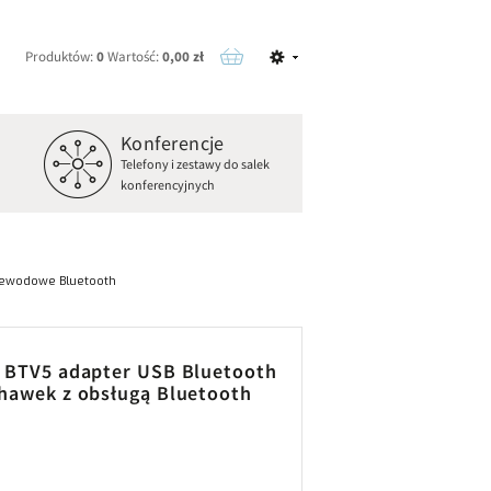
Produktów:
0
Wartość:
0,00 zł
Konferencje
o
Telefony i zestawy do salek
konferencyjnych
zewodowe Bluetooth
a BTV5 adapter USB Bluetooth
chawek z obsługą Bluetooth