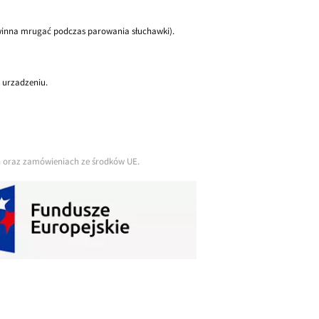
winna mrugać podczas parowania słuchawki).
 urzadzeniu.
ch oraz zamówieniach ze środków UE.