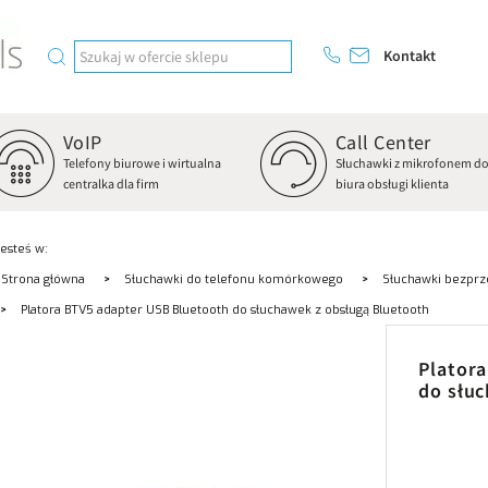
Kontakt
VoIP
Call Center
Telefony biurowe i wirtualna
Słuchawki z mikrofonem d
centralka dla firm
biura obsługi klienta
Jesteś w:
Strona główna
Słuchawki do telefonu komórkowego
Słuchawki bezpr
Platora BTV5 adapter USB Bluetooth do słuchawek z obsługą Bluetooth
Plator
do słu