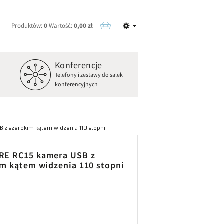
Produktów:
0
Wartość:
0,00 zł
Konferencje
o
Telefony i zestawy do salek
konferencyjnych
z szerokim kątem widzenia 110 stopni
E RC15 kamera USB z
im kątem widzenia 110 stopni