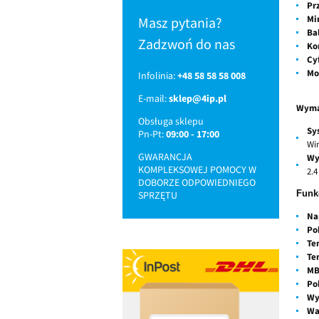
Pr
Mi
Masz pytania?
Bal
Zadzwoń do nas
Ko
Cy
Mo
Infolinia:
+48 58 58 58 008
E-mail:
sklep@4ip.pl
Wyma
Obsługa sklepu
Sy
Pn-Pt:
09:00 - 17:00
Wi
GWARANCJA
Wy
KOMPLEKSOWEJ POMOCY W
2.4
DOBORZE ODPOWIEDNIEGO
Funk
SPRZĘTU
Na
Po
Te
Te
MB
Po
Wy
Wa