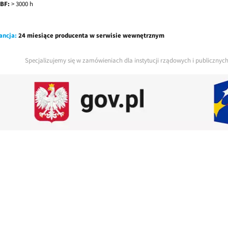
BF:
> 3000 h
ancja:
24 miesiące producenta w serwisie wewnętrznym
Specjalizujemy się w zamówieniach dla instytucji rządowych i publiczny