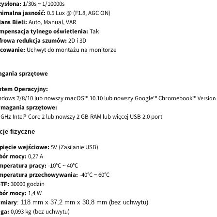
zysłona:
1/30s ~ 1/10000s
nimalna jasność:
0.5 Lux @ (F1.8, AGC ON)
ans Bieli:
Auto, Manual, VAR
mpensacja tylnego oświetlenia:
Tak
frowa redukcja szumów:
2D i 3D
cowanie:
Uchwyt do montażu na monitorze
gania sprzętowe
stem Operacyjny:
ndows 7/8/10 lub nowszy macOS™ 10.10 lub nowszy Google™ Chromebook™
Version
magania sprzętowe:
 GHz Intel® Core 2 lub nowszy 2 GB RAM lub więcej USB 2.0 port
cje fizyczne
pięcie wejściowe:
5V (Zasilanie USB)
bór mocy:
0,27 A
mperatura pracy:
-10°C ~ 40°C
mperatura przechowywania:
-40°C ~ 60°C
TF:
30000 godzin
bór mocy:
1,4 W
miary
: 118 mm x 37,2 mm x 30,8 mm (bez uchwytu)
ga:
0,093 kg (bez uchwytu)