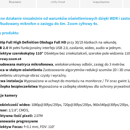
tne działanie niezależnie od warunków oświetleniowych dzięki WDR i zas
Wbudowany mikrofon o zasięgu do 6m. Zoom cyfrowy 4x.
y produktu
80p Full High Definition Obsługa Full HD
przy 30/25 klatkach na sekundę.
B 2.0
W pełni funkcjonalny interfejs USB 2.0, zasilanie, wideo, audio w jednym.
iektyw szerokokątny 110°
Obiektyw bez zniekształceń, szerokie pole widzenia 11
frowy zoom x4
udowana matryca mikrofonowa
, wielokierunkowy odbiór, zasięg do 3 metrów.
aca w słabym oświetleniu
Zastosowanie algorytmów redukcji szumów 2D i 3D znac
ietleniu utrzymuje obraz czysty i wyraźny.
twa instalacja
Wyposażona w uchwyt do montażu na monitorze / TV oraz gwint 1/
ślepka bezpieczeństwa
Wyposażona w zaślepkę obiektywu dla ochrony prywatnoś
cje kamery
zdzielczość wideo:
1080p@30fps/25fps, 720p@30fps/25fps, 960x540p@30fps/25fps,
nsor:
1/2.8'', CMOS,
ektywna ilość pixeli:
2.07M
anowanie progresywne
iektyw Focus:
f=3.1 mm, FOV: 110°