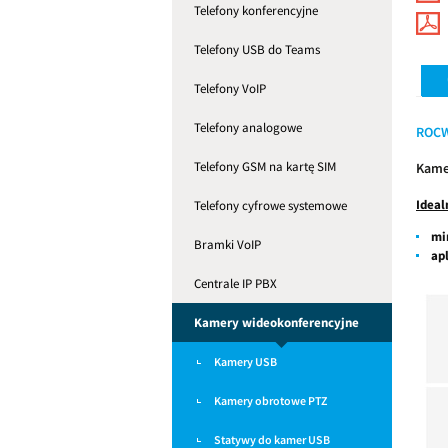
Telefony konferencyjne
Telefony USB do Teams
Telefony VoIP
Telefony analogowe
ROCW
Telefony GSM na kartę SIM
Kame
Ideal
Telefony cyfrowe systemowe
mi
Bramki VoIP
ap
Centrale IP PBX
Kamery wideokonferencyjne
Kamery USB
Kamery obrotowe PTZ
Statywy do kamer USB