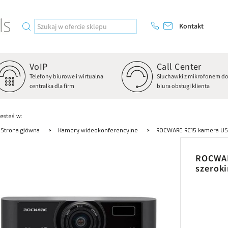
Kontakt
VoIP
Call Center
Telefony biurowe i wirtualna
Słuchawki z mikrofonem d
centralka dla firm
biura obsługi klienta
Jesteś w:
Strona główna
Kamery wideokonferencyjne
ROCWARE RC15 kamera USB 
ROCWAR
szerok