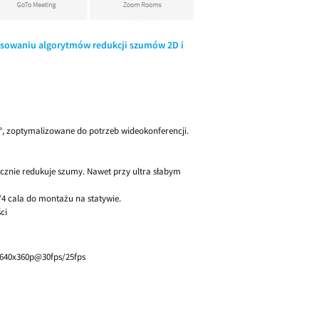
tosowaniu algorytmów redukcji szumów 2D i
0°, zoptymalizowane do potrzeb wideokonferencji.
znie redukuje szumy. Nawet przy ultra słabym
4 cala do montażu na statywie.
ci
 640x360p@30fps/25fps