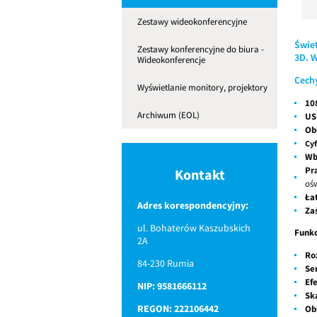
Zestawy wideokonferencyjne
Świe
Zestawy konferencyjne do biura -
3D. 
Wideokonferencje
Cech
Wyświetlanie monitory, projektory
10
Archiwum (EOL)
US
Ob
Cy
Wb
Pr
Kontakt
ośw
Ła
Adres korespondencyjny:
Za
ul. Bohaterów Kaszubskich
Funk
2A
Ro
84-230 Rumia
Se
Ef
NIP: 9581666112
Sk
REGON: 222106442
Ob