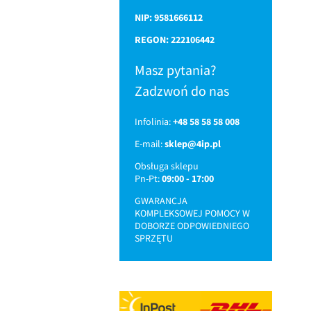
NIP: 9581666112
REGON: 222106442
Masz pytania?
Zadzwoń do nas
Infolinia:
+48 58 58 58 008
E-mail:
sklep@4ip.pl
Obsługa sklepu
Pn-Pt:
09:00 - 17:00
GWARANCJA
KOMPLEKSOWEJ POMOCY W
DOBORZE ODPOWIEDNIEGO
SPRZĘTU