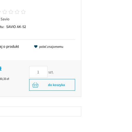
Savio
tu:
SAVIO AK-52
aj o produkt
poleć znajomemu
ł
szt.
20,33 zł
do koszyka