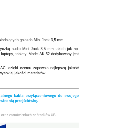
siadających gniazda Mini Jack 3,5 mm
yczką audio Mini Jack 3,5 mm takich jak np.
laptopy, tablety. Model AK-52 dedykowany jest
DAC, dzięki czemu zapewnia najlepszą jakość
ysokiej jakości materiałów.
cjalnego kabla przyłączeniowego do swojego
owiednią przejściówkę.
ch oraz zamówieniach ze środków UE.