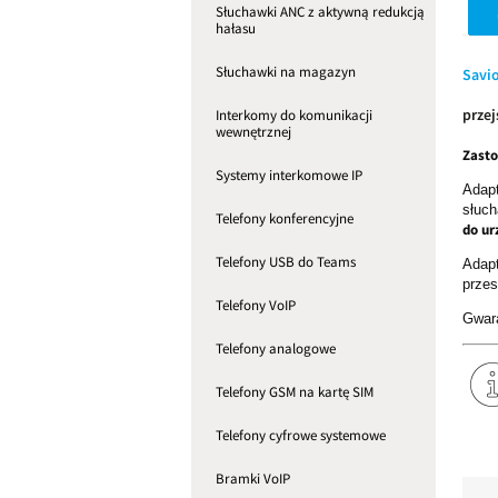
Słuchawki ANC z aktywną redukcją
hałasu
Słuchawki na magazyn
Savio
prze
Interkomy do komunikacji
wewnętrznej
Zast
Systemy interkomowe IP
Adap
słuch
Telefony konferencyjne
do ur
Telefony USB do Teams
Adap
przes
Telefony VoIP
Gwara
Telefony analogowe
Telefony GSM na kartę SIM
Telefony cyfrowe systemowe
Bramki VoIP