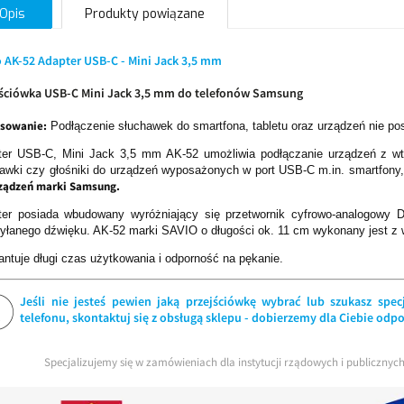
Opis
Produkty powiązane
 AK-52 Adapter USB-C - Mini Jack 3,5 mm
jściówka USB-C Mini Jack 3,5 mm do telefonów Samsung
osowanie:
Podłączenie słuchawek do smartfona, tabletu oraz urządzeń nie po
ter USB-C, Mini Jack 3,5 mm AK-52 umożliwia podłączanie urządzeń z wt
awki czy głośniki do urządzeń wyposażonych w port USB-C m.in. smartfony, 
ządzeń marki Samsung.
ter posiada wbudowany wyróżniający się przetwornik cyfrowo-analogowy 
yłanego dźwięku. AK-52 marki SAVIO o długości ok. 11 cm wykonany jest z w
ntuje długi czas użytkowania i odporność na pękanie.
Jeśli nie jesteś pewien jaką przejściówkę wybrać lub szukasz spe
telefonu, skontaktuj się z obsługą sklepu - dobierzemy dla Ciebie odp
Specjalizujemy się w zamówieniach dla instytucji rządowych i publiczny