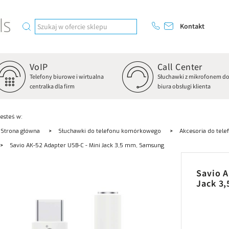
Kontakt
VoIP
Call Center
Telefony biurowe i wirtualna
Słuchawki z mikrofonem d
centralka dla firm
biura obsługi klienta
Jesteś w:
Strona główna
Słuchawki do telefonu komórkowego
Akcesoria do tel
Savio AK-52 Adapter USB-C - Mini Jack 3,5 mm, Samsung
Savio A
Jack 3