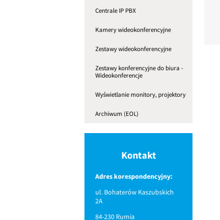
Centrale IP PBX
Kamery wideokonferencyjne
Zestawy wideokonferencyjne
Zestawy konferencyjne do biura -
Wideokonferencje
Wyświetlanie monitory, projektory
Archiwum (EOL)
Kontakt
Adres korespondencyjny:
ul. Bohaterów Kaszubskich
2A
84-230 Rumia