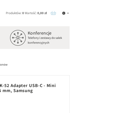
Produktów:
0
Wartość:
0,00 zł
Konferencje
o
Telefony i zestawy do salek
konferencyjnych
efonów
K-52 Adapter USB-C - Mini
,5 mm, Samsung