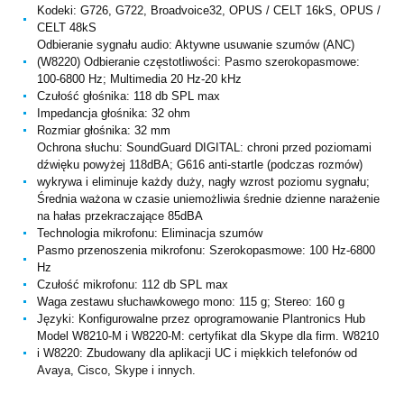
Kodeki: G726, G722, Broadvoice32, OPUS / CELT 16kS, OPUS /
CELT 48kS
Odbieranie sygnału audio: Aktywne usuwanie szumów (ANC)
(W8220) Odbieranie częstotliwości: Pasmo szerokopasmowe:
100-6800 Hz; Multimedia 20 Hz-20 kHz
Czułość głośnika: 118 db SPL max
Impedancja głośnika: 32 ohm
Rozmiar głośnika: 32 mm
Ochrona słuchu: SoundGuard DIGITAL: chroni przed poziomami
dźwięku powyżej 118dBA; G616 anti-startle (podczas rozmów)
wykrywa i eliminuje każdy duży, nagły wzrost poziomu sygnału;
Średnia ważona w czasie uniemożliwia średnie dzienne narażenie
na hałas przekraczające 85dBA
Technologia mikrofonu: Eliminacja szumów
Pasmo przenoszenia mikrofonu: Szerokopasmowe: 100 Hz-6800
Hz
Czułość mikrofonu: 112 db SPL max
Waga zestawu słuchawkowego mono: 115 g; Stereo: 160 g
Języki: Konfigurowalne przez oprogramowanie Plantronics Hub
Model W8210-M i W8220-M: certyfikat dla Skype dla firm. W8210
i W8220: Zbudowany dla aplikacji UC i miękkich telefonów od
Avaya, Cisco, Skype i innych.