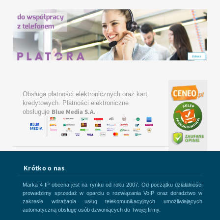
Obsługa płatności elektronicznych oraz kart
kredytowych. Płatności elektroniczne
Blue Media S.A.
obsługuje
Krótko o nas
Marka 4 IP obecna jest na rynku od roku 2007. Od początku działalności
prowadzimy sprzedaż w oparciu o rozwiązania VoIP oraz doradztwo w
zakresie wdrażania usług telekomunikacyjnych umożliwiających
automatyczną obsługę osób dzwoniących do Twojej firmy.