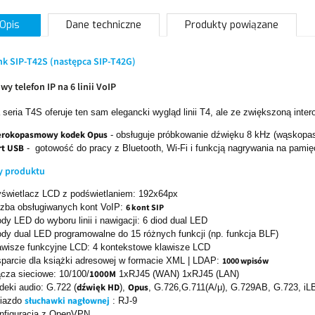
Opis
Dane techniczne
Produkty powiązane
nk SIP-T42S (następca SIP-T42G)
wy telefon IP na 6 linii VoIP
seria T4S oferuje ten sam elegancki wygląd linii T4, ale ze zwiększoną inter
erokopasmowy kodek Opus
- obsługuje próbkowanie dźwięku 8 kHz (wąskop
rt USB
- gotowość do pracy z Bluetooth, Wi-Fi i funkcją nagrywania na pami
y produktu
świetlacz LCD z podświetlaniem: 192x64px
czba obsługiwanych kont VoIP:
6 kont SIP
ody LED do wyboru linii i nawigacji: 6 diod dual LED
ody dual LED programowalne do 15 różnych funkcji (np. funkcja BLF)
awisze funkcyjne LCD: 4 kontekstowe klawisze LCD
parcie dla książki adresowej w formacie XML | LDAP:
1000 wpisów
1000M
ącza sieciowe: 10/100/
1xRJ45 (WAN) 1xRJ45 (LAN)
dźwięk HD
Opus
deki audio: G.722 (
),
, G.726,G.711(A/μ), G.729AB, G.723, iL
słuchawki nagłownej
iazdo
: RJ-9
nfiguracja z OpenVPN