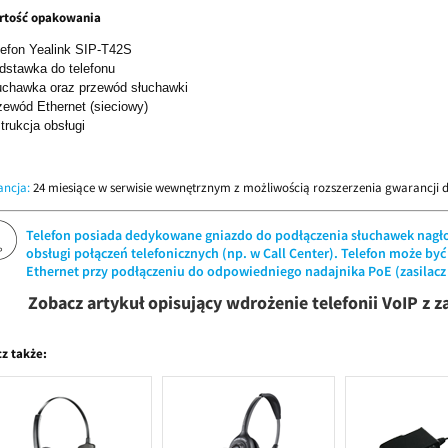
rtość opakowania
lefon Yealink SIP-T42S
dstawka do telefonu
uchawka oraz przewód słuchawki
zewód Ethernet (sieciowy)
trukcja obsługi
ncja:
24 miesiące w serwisie wewnętrznym z możliwością rozszerzenia gwarancji do
Telefon posiada dedykowane gniazdo do podłączenia słuchawek nagło
obsługi połączeń telefonicznych (np. w Call Center). Telefon może być
Ethernet przy podłączeniu do odpowiedniego nadajnika PoE (zasilac
Zobacz artykuł opisujący wdrożenie telefonii VoIP z
z także: