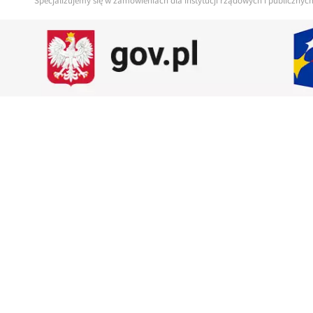
Specjalizujemy się w zamówieniach dla instytucji rządowych i publiczny