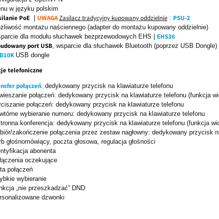
nu w języku polskim
silanie PoE
UWAGA
Zasilacz tradycyjny kupowany oddzielnie
PSU-2
|
:
żliwość montażu naściennego (adapter do montażu kupowany oddzielnie)
EHS36
parcie dla modułu słuchawek bezprzewodowych EHS |
udowany port USB
, wsparcie dla słuchawek Bluetooth (poprzez USB Dongle)
D10K
USB dongle
je telefoniczne
ansfer połączeń
: dedykowany przycisk na klawiaturze telefonu
wieszanie połączeń: dedykowany przycisk na klawiaturze telefonu (funkcja 
ciszanie połączeń: dedykowany przycisk na klawiaturze telefonu
wtórne wybieranie numeru: dedykowany przycisk na klawiaturze telefonu
stronna konferencja: dedykowany przycisk na klawiaturze telefonu (funkcja 
biór/zakończenie połączenia przez zestaw nagłowny: dedykowany przycisk na
yb głośnomówiący, poczta głosowa, regulacja głośności
entyfikacja abonenta
łączenia oczekujące
sta połączeń
ybkie wybieranie
nkcja „nie przeszkadzać” DND
rsonalizowane dzwonki