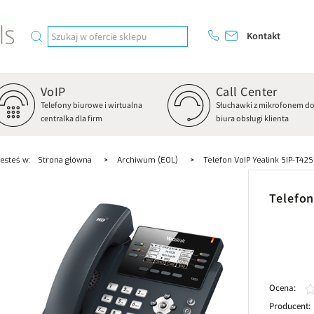
Kontakt
VoIP
Call Center
Telefony biurowe i wirtualna
Słuchawki z mikrofonem d
centralka dla firm
biura obsługi klienta
Jesteś w:
Strona główna
Archiwum (EOL)
Telefon VoIP Yealink SIP-T42S
Telefon
Ocena:
Producent: