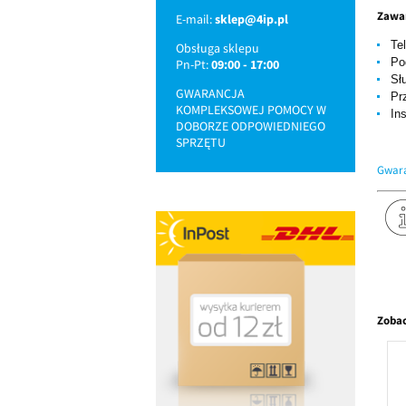
Zawa
E-mail:
sklep@4ip.pl
Te
Obsługa sklepu
Po
Pn-Pt:
09:00 - 17:00
Sł
GWARANCJA
Pr
KOMPLEKSOWEJ POMOCY W
Ins
DOBORZE ODPOWIEDNIEGO
SPRZĘTU
Gwara
Zobac