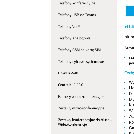
Telefony konferencyjne
Telefony USB do Teams
Yeali
Telefony VoIP
biuro
Telefony analogowe
Nowa 
Telefony GSM na kartę SIM
sz
Telefony cyfrowe systemowe
po
Cech
Bramki VoIP
Wy
Centrale IP PBX
Li
Di
Kamery wideokonferencyjne
Di
Kl
Zestawy wideokonferencyjne
Ws
Zł
Zestawy konferencyjne do biura -
Ko
Wideokonferencje
Gn
Ko