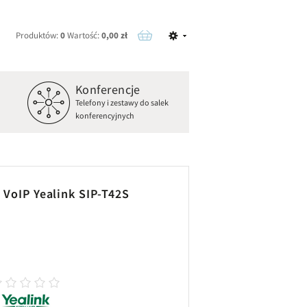
Produktów:
0
Wartość:
0,00 zł
Konferencje
o
Telefony i zestawy do salek
konferencyjnych
 VoIP Yealink SIP-T42S