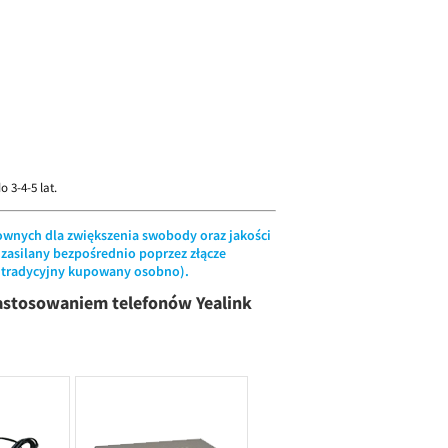
 3-4-5 lat.
wnych dla zwiększenia swobody oraz jakości
 zasilany bezpośrednio poprzez złącze
z tradycyjny kupowany osobno).
 zastosowaniem telefonów Yealink