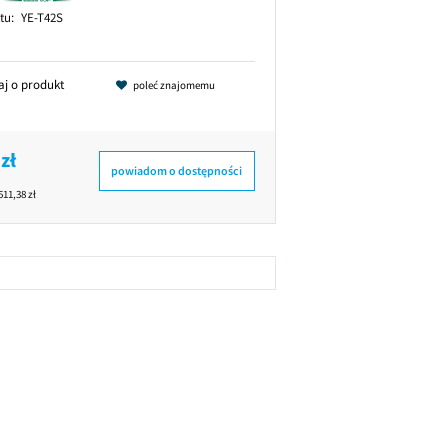
tu:
YE-T42S
aj o produkt
poleć znajomemu
zł
powiadom o dostępności
511,38 zł