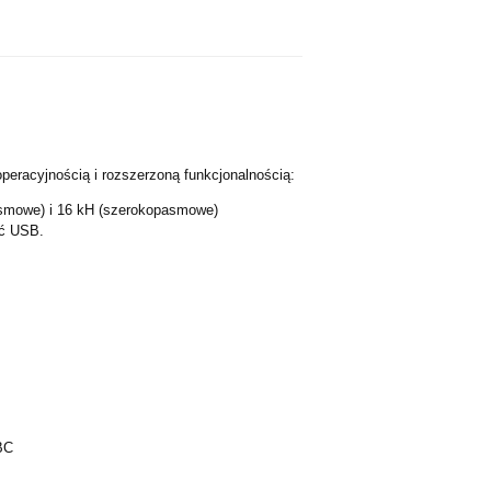
operacyjnością i rozszerzoną funkcjonalnością:
asmowe) i 16 kH (szerokopasmowe)
ęć USB.
BC