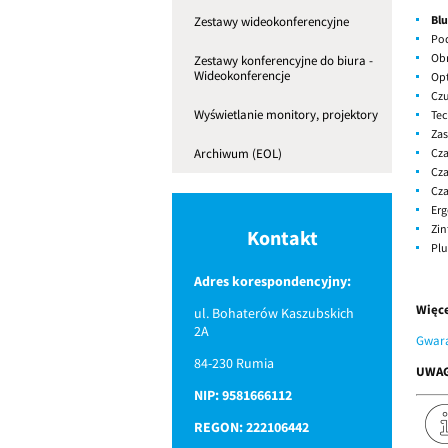
Blu
Zestawy wideokonferencyjne
Po
Obr
Zestawy konferencyjne do biura -
Wideokonferencje
Op
Czu
Wyświetlanie monitory, projektory
Tec
Zas
Cza
Archiwum (EOL)
Cza
Cza
Erg
Zin
Kontakt
Plu
Adres korespondencyjny:
Więce
ul. Bohaterów Kaszubskich
2A
Gwara
84-230 Rumia
UWAGA
NIP: 9581666112
REGON: 222106442