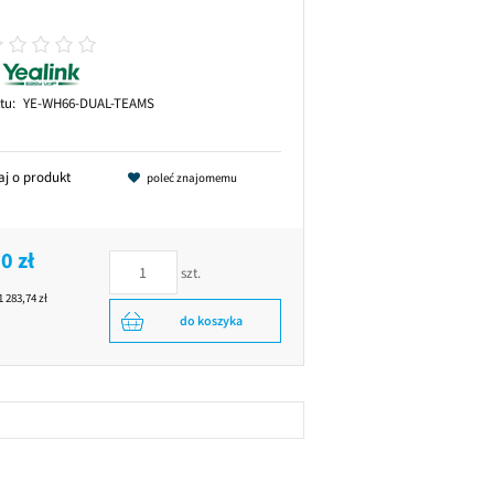
tu:
YE-WH66-DUAL-TEAMS
aj o produkt
poleć znajomemu
0 zł
szt.
1 283,74 zł
do koszyka