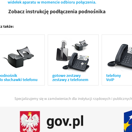
widełek aparatu w momencie odbioru połączenia.
Zobacz instrukcję podłączenia podnośnika
z także:
Specjalizujemy się w zamówieniach dla instytucji rządowych i publiczny