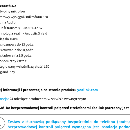
etooth 4.2
dwójny mikrofon
otowy wysięgnik mikrofonu 320 °
tima Audio
łość transmisji: -44.0+/-3 dBV
hnologia Yealink Acoustic Shield
ięg do 160m
s rozmowy do 13 godz.
s czuwania do 90 godz.
s ładowania 2,5 godz.
onomiczny kształt
tegrowany wskaźnik zajętości LED
g and Play
j informacji i prezentacja na stronie produktu
yealink.com
ncja:
24 miesiące producenta w serwisie wewnętrznym
! Do bezprzewodowej kontroli połączeń z telefonami Yealink potrzebny jest
Zestaw z słuchawką podłączany bezpośrednio do telefonu (podłąc
bezprzewodowej kontroli połączeń wymagana jest instalacja podnoś