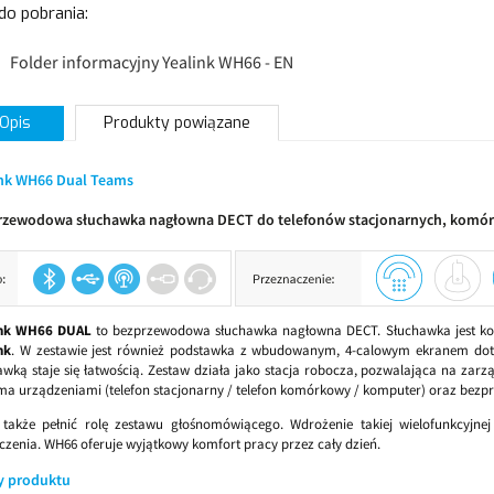
 do pobrania:
Folder informacyjny Yealink WH66 - EN
Opis
Produkty powiązane
ink WH66 Dual Teams
rzewodowa słuchawka nagłowna DECT do telefonów stacjonarnych, komó
ink WH66 DUAL
to bezprzewodowa słuchawka nagłowna DECT. Słuchawka jest k
nk
. W zestawie jest również podstawka z wbudowanym, 4-calowym ekranem dotyk
awką staje się łatwością. Zestaw działa jako stacja robocza, pozwalająca na zarzą
ma urządzeniami (telefon stacjonarny / telefon komórkowy / komputer) oraz be
także pełnić rolę zestawu głośnomówiącego. Wdrożenie takiej wielofunkcyjnej
czenia. WH66 oferuje wyjątkowy komfort pracy przez cały dzień.
y produktu