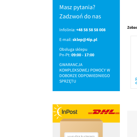
Masz pytania?
Zadzwoń do nas
Zobac
Infolinia:
+48 58 58 58 008
E-mail:
sklep@4ip.pl
Obsługa sklepu
Pn-Pt:
09:00 - 17:00
GWARANCJA
KOMPLEKSOWEJ POMOCY W
DOBORZE ODPOWIEDNIEGO
SPRZĘTU