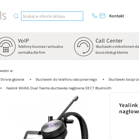
Kontakt
VoIP
Call Center
Telefony biurowe i wirtualna
Słuchawki z mikrofonem d
centralka dla firm
biura obsługi klienta
Jesteś w:
Strona główna
Słuchawki do telefonu stacjonarnego
Słuchawki bezprz
Yealink WH66 Dual Teams słuchawka nagłowna DECT Bluetooth
Yealin
nagłow