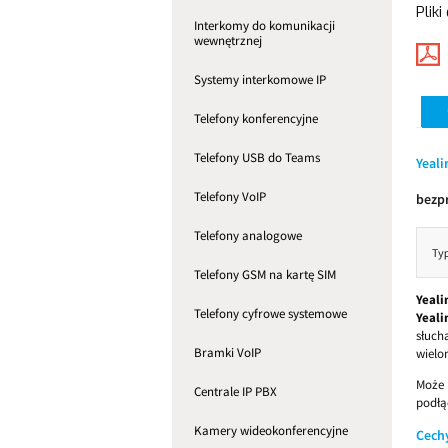
Pliki
Interkomy do komunikacji
wewnętrznej
Systemy interkomowe IP
Telefony konferencyjne
Telefony USB do Teams
Yeal
Telefony VoIP
bezp
Telefony analogowe
Telefony GSM na kartę SIM
Yeal
Telefony cyfrowe systemowe
Yeali
słuch
Bramki VoIP
wielo
Może 
Centrale IP PBX
podłą
Kamery wideokonferencyjne
Cech