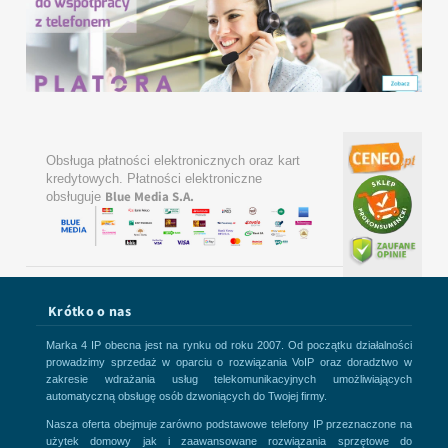
Obsługa płatności elektronicznych oraz kart
kredytowych. Płatności elektroniczne
Blue Media S.A.
obsługuje
Krótko o nas
Marka 4 IP obecna jest na rynku od roku 2007. Od początku działalności
prowadzimy sprzedaż w oparciu o rozwiązania VoIP oraz doradztwo w
zakresie wdrażania usług telekomunikacyjnych umożliwiających
automatyczną obsługę osób dzwoniących do Twojej firmy.
Nasza oferta obejmuje zarówno podstawowe telefony IP przeznaczone na
użytek domowy jak i zaawansowane rozwiązania sprzętowe do