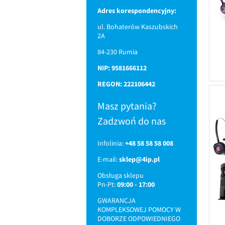
Adres korespondencyjny:
ul. Bohaterów Kaszubskich
2A
84-230 Rumia
NIP: 9581666112
REGON: 222106442
Masz pytania?
Zadzwoń do nas
Infolinia:
+48 58 58 58 008
E-mail:
sklep@4ip.pl
Obsługa sklepu
Pn-Pt:
09:00 - 17:00
GWARANCJA
KOMPLEKSOWEJ POMOCY W
DOBORZE ODPOWIEDNIEGO