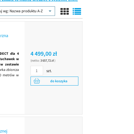
uj wg:
Nazwa produktu A-Z
trzna
4 499,00 zł
 DECT dla 4
słuchawek w
(netto:
3 657,72 zł
)
w zestawie
rka zbiorcza
szt.
00 metrów w
do koszyka
znej