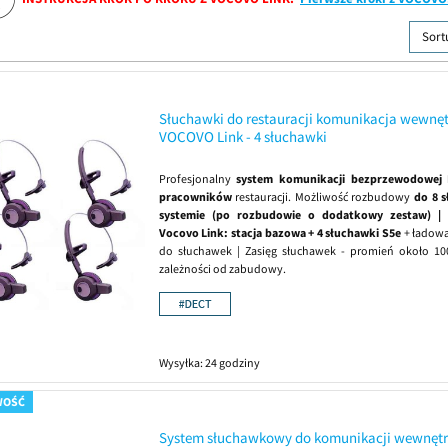
Sort
Słuchawki do restauracji komunikacja wewnę
VOCOVO Link - 4 słuchawki
Profesjonalny
system komunikacji bezprzewodowej
pracowników
restauracji. Możliwość rozbudowy
do 8 
systemie (po rozbudowie o dodatkowy zestaw) | 
Vocovo Link: stacja bazowa + 4 słuchawki S5e
+ ładowa
do słuchawek | Zasięg słuchawek - promień około 1
zależności od zabudowy.
Wysyłka:
24 godziny
WOŚĆ
System słuchawkowy do komunikacji wewnętr