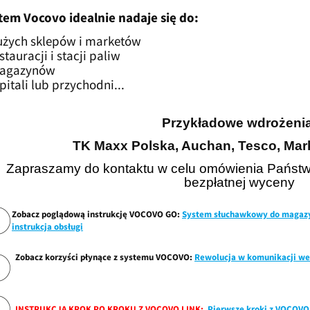
tem Vocovo idealnie nadaje się do:
użych sklepów i marketów
stauracji i stacji paliw
agazynów
pitali lub przychodni...
Przykładowe wdrożenia
TK Maxx Polska, Auchan, Tesco, Mar
Zapraszamy do kontaktu w celu omówienia Państw
bezpłatnej wyceny
Zobacz poglądową instrukcję VOCOVO GO:
System słuchawkowy do magaz
instrukcja obsługi
Zobacz korzyści płynące z systemu VOCOVO:
Rewolucja w komunikacji w
INSTRUKCJA KROK PO KROKU Z VOCOVO LINK:
Pierwsze kroki z VOCOVO.