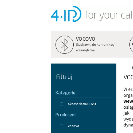
VOCOVO
Słuchawki do komunikacji
wewnętrznej
Filtruj
VOC
W er
Kategorie
org
wew
Akcesoria VOCOVO
osią
ja
Producent
wyda
dyna
Vocovo