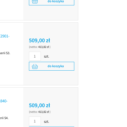
do koszyka
2901-
509,00 zł
(netto:
413,82 zł
)
rii S3.
szt.
do koszyka
840-
509,00 zł
(netto:
413,82 zł
)
ii S4.
szt.