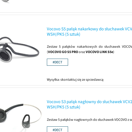
Vocovo S5 pałąk nakarkowy do słuchawek VCV
WSH/PK5 (5 sztuk)
Zestaw 5 pałąków nakarkowych do słuchawek VOCOVO
(
VOCOVO GO S5 PRO
oraz
VOCOVO LINK S5e
)
Wysyłka:
skontaktuj się ze sprzedawcą
Vocovo S3 pałąk nagłowny do słuchawek VCV2
WSH/PK5 (5 sztuk)
Zestaw 5 pałąków nagłownych do słuchawek VOCOVO z ser