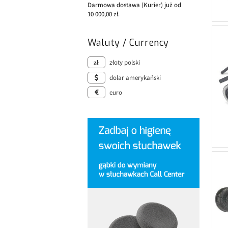
Darmowa dostawa (Kurier) już od
10 000,00 zł.
Waluty / Currency
złoty polski
dolar amerykański
euro