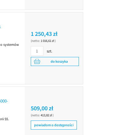
k
1 250,43 zł
(netto:
1 016,61 zł
)
 do systemów
szt.
do koszyka
000-
509,00 zł
(netto:
413,82 zł
)
ii S5.
powiadom o dostępności