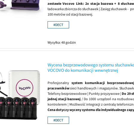
zestawie Vocovo Link: 2x stacja bazowa + 8 słucha
ładowarka zbiorcza do słuchawek | Zasięg słuchawek - p
100 metrów od stacji bazowej.
Wysyłka:
48 godzin
Wycena bezprzewodowego systemu słuchawk
VOCOVO do komunikacji wewnętrznej
Profesjonalny
system komunikacji bezprzewodowe
pracowników
sieci handlowych i magazynów. Słuchawk
Telefony bezprzewodowe | Punkty przyzywowe |
Do 29 s
jednej stacji bazowej
/ Do 1000 urządzeń na rozbudowa
kontrolerem | Możliwość integracji z centralą telefoniczn
Cena dotyczy wyceny systemu dla indywidualnego zapy