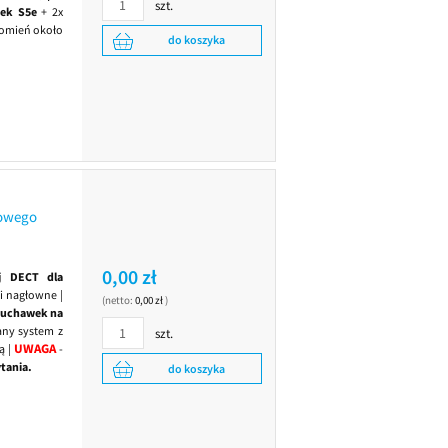
szt.
wek S5e
+ 2x
romień około
do koszyka
owego
0,00 zł
j DECT dla
i nagłowne |
(netto:
0,00 zł
)
łuchawek na
ny system z
szt.
UWAGA
ą |
-
tania.
do koszyka