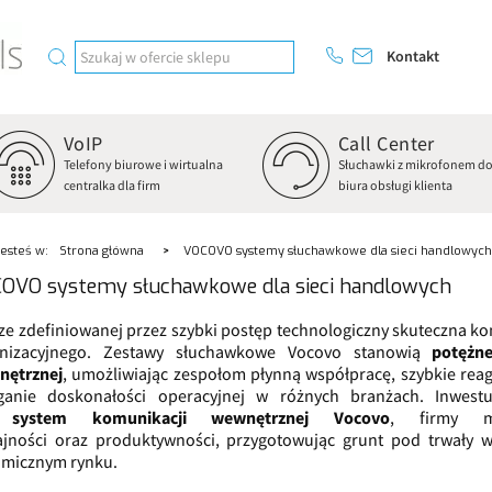
Kontakt
VoIP
Call Center
Telefony biurowe i wirtualna
Słuchawki z mikrofonem d
centralka dla firm
biura obsługi klienta
Jesteś w:
Strona główna
VOCOVO systemy słuchawkowe dla sieci handlowych
OVO systemy słuchawkowe dla sieci handlowych
ze zdefiniowanej przez szybki postęp technologiczny skuteczna k
anizacyjnego. Zestawy słuchawkowe Vocovo stanowią
potężn
nętrznej
, umożliwiając zespołom płynną współpracę, szybkie reag
ganie doskonałości operacyjnej w różnych branżach. Inwestu
k
system komunikacji wewnętrznej Vocovo
, firmy m
jności oraz produktywności, przygotowując grunt pod trwały w
micznym rynku.