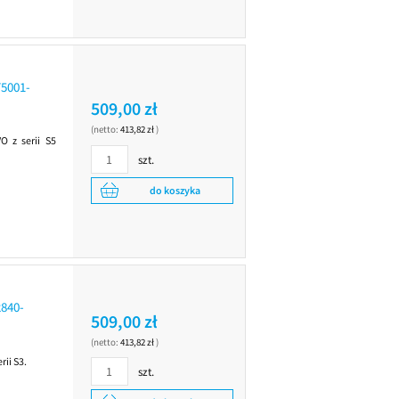
5001-
509,00 zł
(netto:
413,82 zł
)
 z serii S5
szt.
do koszyka
840-
509,00 zł
(netto:
413,82 zł
)
ii S3.
szt.