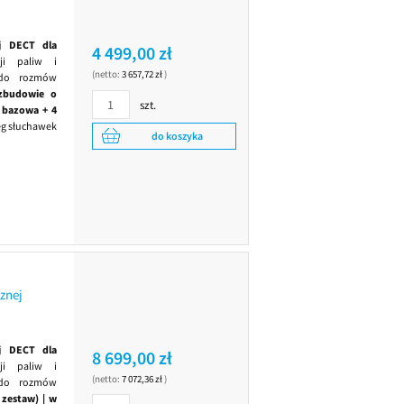
j DECT dla
4 499,00 zł
ji paliw i
(netto:
3 657,72 zł
)
o rozmów
zbudowie o
szt.
 bazowa + 4
ęg słuchawek
do koszyka
znej
j DECT dla
8 699,00 zł
ji paliw i
(netto:
7 072,36 zł
)
o rozmów
zestaw) | w