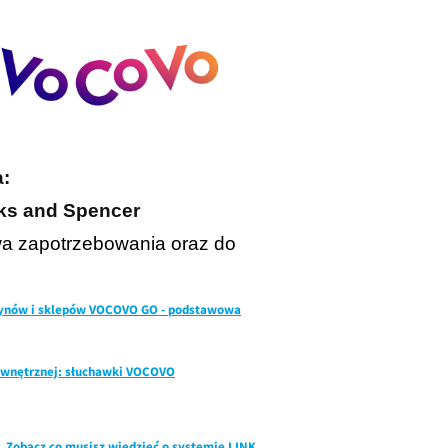
:
ks and Spencer
a zapotrzebowania oraz do
ynów i sklepów VOCOVO GO - podstawowa
ewnętrznej: słuchawki VOCOVO
 Zobacz co musisz wiedzieć o systemie LINK.