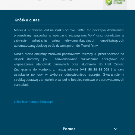
Krótko o nas
Marka 4 IP obecna jest na rynku od roku 2007. Od początku działalności
prowadzimy sprzedaż w oparciu o rozwiązania VoIP oraz doradztwo w
zakresie wdrażania usług telekomunikacyjnych umożliwiających
automatyczną obsługę osób dzwoniących do Twojej firmy.
Nasza oferta obejmuje zarówno podstawowe telefony IP przeznaczone na
użytek domowy jak i zaawansowane rozwiązania sprzętowe do
wyposażenia stanowisk biurowych oraz słuchawki do Call Center.
+48 58 58 58 008
Zachęcamy do kontaktu z naszą infolinią (
) w celu
uzyskania pomocy w wyborze odpowiedniego sprzętu. Gwarantujemy
szybką dostawę zamówień oraz pełne bezpieczeństwo przeprowadzonych
transakcji.
Sklep internetowy Shoper.pl
Pomoc