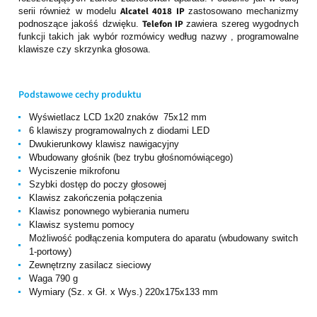
Alcatel 4018 IP
serii również w modelu
zastosowano mechanizmy
Telefon IP
podnoszące jakośś dzwięku.
zawiera szereg wygodnych
funkcji takich jak wybór rozmówicy według nazwy , programowalne
klawisze czy skrzynka głosowa.
Podstawowe cechy produktu
Wyświetlacz LCD 1x20 znaków 75x12 mm
6 klawiszy programowalnych z diodami LED
Dwukierunkowy klawisz nawigacyjny
Wbudowany głośnik (bez trybu głośnomówiącego)
Wyciszenie mikrofonu
Szybki dostęp do poczy głosowej
Klawisz zakończenia połączenia
Klawisz ponownego wybierania numeru
Klawisz systemu pomocy
Możliwość podłączenia komputera do aparatu (wbudowany switch
1-portowy)
Zewnętrzny zasilacz sieciowy
Waga 790 g
Wymiary (Sz. x Gł. x Wys.) 220x175x133 mm