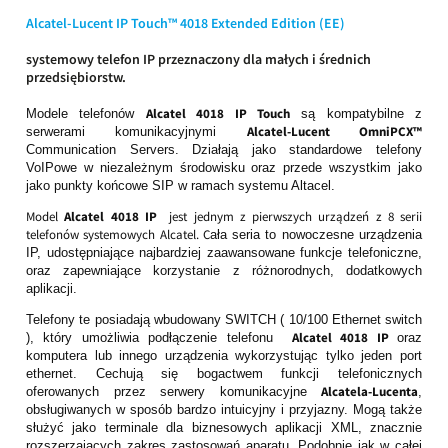
Alcatel-Lucent IP Touch™ 4018 Extended Edition (EE)
systemowy telefon IP przeznaczony dla małych i średnich
przedsiębiorstw
.
Alcatel 4018 IP Touch
Modele telefonów
są kompatybilne z
Alcatel-Lucent OmniPCX™
serwerami komunikacyjnymi
Communication Servers. Działają jako standardowe telefony
VoIPowe w niezależnym środowisku oraz przede wszystkim jako
jako punkty końcowe SIP w ramach systemu Altacel.
Model
Alcatel 4018 IP
jest jednym z pierwszych urządzeń z 8 serii
telefonów systemowych Alcatel. C
ała seria to nowoczesne urządzenia
IP, udostępniające najbardziej zaawansowane funkcje telefoniczne,
oraz zapewniające korzystanie z różnorodnych, dodatkowych
aplikacji.
Telefony te posiadają wbudowany SWITCH ( 10/100 Ethernet switch
Alcatel 4018 IP
), który umożliwia podłączenie telefonu
oraz
komputera lub innego urządzenia wykorzystując tylko jeden port
ethernet. Cechują się bogactwem funkcji telefonicznych
Alcatela-Lucenta
oferowanych przez serwery komunikacyjne
,
obsługiwanych w sposób bardzo intuicyjny i przyjazny. Mogą także
służyć jako terminale dla biznesowych aplikacji XML, znacznie
rozszerzających zakres zastosowań aparatu. Podobnie jak w całej