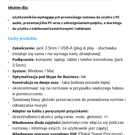
Idealne dla:
użytkowników wymagających przenośnego zestawu do użytku z PC
audio, prezentacji live PC wraz z udostępnianiem pulpitu, e-learningu
do użytku z telefonami komórkowymi / tabletami
Cechy produktu
Zakończenie:
jack 3.5mm / USB-A (plug & play -
słuchawka
instaluje się sama i nie wymaga karty dźwiękowej
)
Podłączenie:
komputer, laptop, tablet / telefon komórkowy (jack
3.5mm)
System:
Windows / Mac
Optymalizacja pod Skype for Business:
tak
Konstrukcja na dwoje uszu
- taka budowa pozwala lepiej
skoncentrować się na rozmowie w przypadku większego hałasu
w pomieszczeniu
Światowej klasy głośniki przeznaczone do prowadzenia rozmów i
odtwarzania muzyki
Adapter na kablu z poręcznymi przyciskami:
dzwoń/odbierz/zakończ połączenie, mute, głośność +/-
Wbudowana dioda zajętości
(automatycznie włącza się podczas
rozmowy i informuje innych, że użytkownik jest zajęty)
Wbudowany procesor sygnałowy DSP
(Digital Signal Processor) -