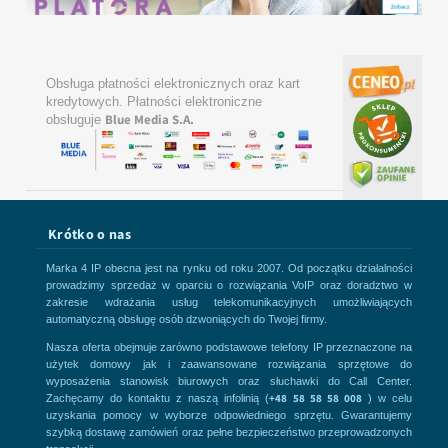
Obsługa płatności elektronicznych oraz kart
kredytowych. Płatności elektroniczne
Blue Media S.A.
obsługuje
Krótko o nas
Marka 4 IP obecna jest na rynku od roku 2007. Od początku działalności
prowadzimy sprzedaż w oparciu o rozwiązania VoIP oraz doradztwo w
zakresie wdrażania usług telekomunikacyjnych umożliwiających
automatyczną obsługę osób dzwoniących do Twojej firmy.
Nasza oferta obejmuje zarówno podstawowe telefony IP przeznaczone na
użytek domowy jak i zaawansowane rozwiązania sprzętowe do
wyposażenia stanowisk biurowych oraz słuchawki do Call Center.
+48 58 58 58 008
Zachęcamy do kontaktu z naszą infolinią (
) w celu
uzyskania pomocy w wyborze odpowiedniego sprzętu. Gwarantujemy
szybką dostawę zamówień oraz pełne bezpieczeństwo przeprowadzonych