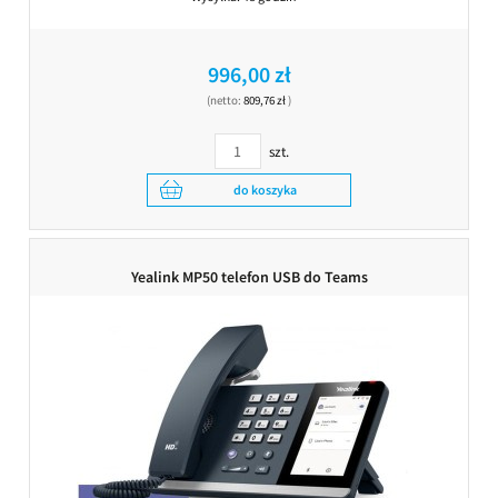
996,00 zł
(netto:
809,76 zł
)
szt.
do koszyka
Yealink MP50 telefon USB do Teams