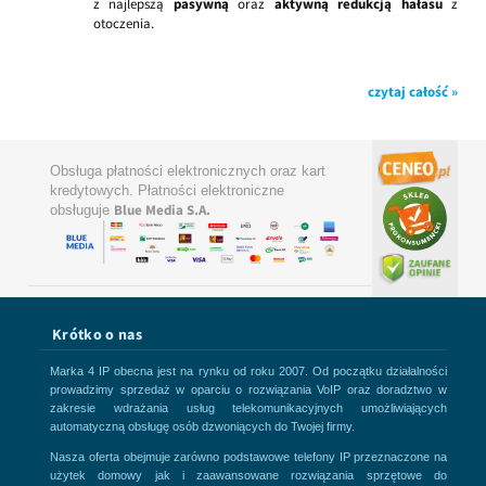
z najlepszą
pasywną
oraz
aktywną redukcją hałasu
z
otoczenia.
czytaj całość »
Obsługa płatności elektronicznych oraz kart
kredytowych. Płatności elektroniczne
Blue Media S.A.
obsługuje
Krótko o nas
Marka 4 IP obecna jest na rynku od roku 2007. Od początku działalności
prowadzimy sprzedaż w oparciu o rozwiązania VoIP oraz doradztwo w
zakresie wdrażania usług telekomunikacyjnych umożliwiających
automatyczną obsługę osób dzwoniących do Twojej firmy.
Nasza oferta obejmuje zarówno podstawowe telefony IP przeznaczone na
użytek domowy jak i zaawansowane rozwiązania sprzętowe do