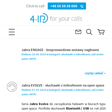
Click to call
+48 58 58 58 008
Jabra ENGAGE - bezprzewodowe zestawy nagłowne
Dodano:
16-05-2019
w kategorii:
słuchawki z mikrofonem
,
call center
autor:
4IP.PL
czytaj całość »
Jabra EVOLVE - słuchawki z mikrofonem na open space
Dodano:
07-03-2019
w kategorii:
słuchawki z mikrofonem
,
call center
autor:
4IP.PL
Seria
Jabra Evolve
do zarządzania hałasem w biurach typu
open space. Portfolio słuchawek
Bluetooth / USB
na rok 2019