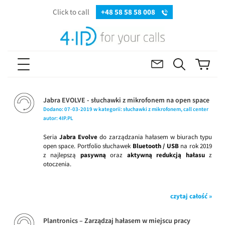
Click to call
+48 58 58 58 008
Jabra EVOLVE - słuchawki z mikrofonem na open space
Dodano:
07-03-2019
w kategorii:
słuchawki z mikrofonem
,
call center
autor:
4IP.PL
Seria
Jabra Evolve
do zarządzania hałasem w biurach typu
open space. Portfolio słuchawek
Bluetooth / USB
na rok 2019
z najlepszą
pasywną
oraz
aktywną redukcją hałasu
z
otoczenia.
czytaj całość »
Plantronics – Zarządzaj hałasem w miejscu pracy