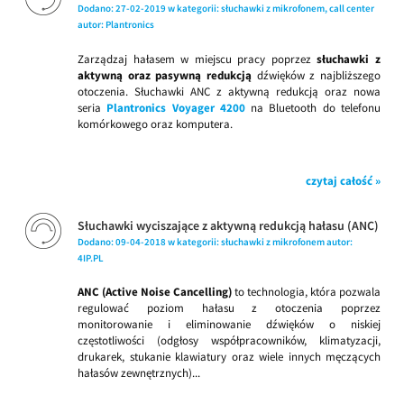
Dodano:
27-02-2019
w kategorii:
słuchawki z mikrofonem
,
call center
autor:
Plantronics
Zarządzaj hałasem w miejscu pracy poprzez
słuchawki z
aktywną oraz pasywną redukcją
dźwięków z najbliższego
otoczenia. Słuchawki ANC z aktywną redukcją oraz nowa
seria
Plantronics Voyager 4200
na Bluetooth do telefonu
komórkowego oraz komputera.
czytaj całość »
Słuchawki wyciszające z aktywną redukcją hałasu (ANC)
Dodano:
09-04-2018
w kategorii:
słuchawki z mikrofonem
autor:
4IP.PL
ANC (Active Noise Cancelling)
to technologia, która pozwala
regulować poziom hałasu z otoczenia poprzez
monitorowanie i eliminowanie dźwięków o niskiej
częstotliwości (odgłosy współpracowników, klimatyzacji,
drukarek, stukanie klawiatury oraz wiele innych męczących
hałasów zewnętrznych)...