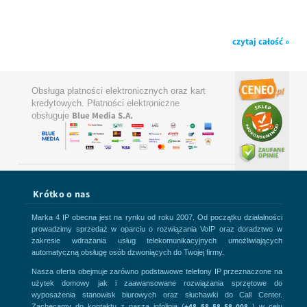
czytaj całość »
Obsługa płatności elektronicznych oraz kart
kredytowych. Płatności elektroniczne
Blue Media S.A.
obsługuje
Krótko o nas
Marka 4 IP obecna jest na rynku od roku 2007. Od początku działalności
prowadzimy sprzedaż w oparciu o rozwiązania VoIP oraz doradztwo w
zakresie wdrażania usług telekomunikacyjnych umożliwiających
automatyczną obsługę osób dzwoniących do Twojej firmy.
Nasza oferta obejmuje zarówno podstawowe telefony IP przeznaczone na
użytek domowy jak i zaawansowane rozwiązania sprzętowe do
wyposażenia stanowisk biurowych oraz słuchawki do Call Center.
+48 58 58 58 008
Zachęcamy do kontaktu z naszą infolinią (
) w celu