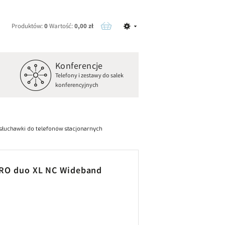
Produktów:
0
Wartość:
0,00 zł
Konferencje
o
Telefony i zestawy do salek
konferencyjnych
słuchawki do telefonów stacjonarnych
PRO duo XL NC Wideband