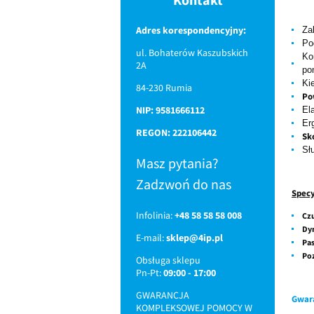
Adres korespondencyjny:
Za
Po
ul. Bohaterów Kaszubskich
Ko
2A
po
Ki
84-230 Rumia
Po
NIP: 9581666112
El
Er
REGON: 222106442
Sk
Sł
Masz pytania?
Zadzwoń do nas
Specy
Infolinia:
+48 58 58 58 008
Cz
Dy
E-mail:
sklep@4ip.pl
Pa
Poz
Obsługa sklepu
Pn-Pt:
09:00 - 17:00
GWARANCJA
Gwar
KOMPLEKSOWEJ POMOCY W