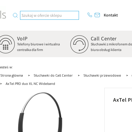
Kontakt
VoIP
Call Center
Telefony biurowe i wirtualna
Słuchawki z mikrofonem d
centralka dla firm
biura obsługi klienta
Jesteś w:
Strona główna
Słuchawki do Call Center
Słuchawki przewodowe
AxTel PRO duo XL NC Wideband
AxTel 