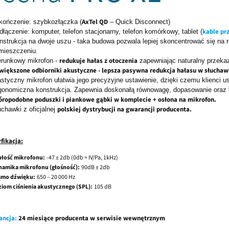
AxTel QD
kończenie: szybkozłączka (
– Quick Disconnect)
kable pr
dłączenie: komputer, telefon stacjonarny, telefon komórkowy, tablet (
nstrukcja na dwoje uszu - taka budowa pozwala lepiej skoncentrować się na
mieszczeniu.
redukuje hałas z otoczenia
erunkowy mikrofon -
zapewniając naturalny przeka
większone odbiorniki akustyczne - lepsza pasywna redukcja hałasu w słuchaw
astyczny mikrofon ułatwia jego precyzyjne ustawienie, dzięki czemu klienci u
gonomiczna konstrukcja. Zapewnia doskonałą równowagę, dopasowanie oraz 
óropodobne poduszki i piankowe gąbki w komplecie + osłona na mikrofon.
polskiej dystrybucji na gwarancji producenta.
uchawki z oficjalnej
fikacja:
ułość mikrofonu:
-47 ± 2db (0db = IV/Pa, 1kHz)
namika mikrofonu (głośność):
90dB ± 2db
smo dźwięku:
650 – 20 000 Hz
iom ciśnienia akustycznego (SPL):
105 dB
ancja:
24 miesiące producenta w serwisie wewnętrznym