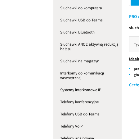
Słuchawki do komputera
PRO 
Słuchawki USB do Teams
słuc
Słuchawki Bluetooth
Słuchawki ANC z aktywną redukcją
hałasu
Ideal
Słuchawki na magazyn
pra
Interkomy do komunikacji
gło
wewnętrznej
Cech
Systemy interkomowe IP
Telefony konferencyjne
Telefony USB do Teams
Telefony VoIP
Telefony analogowe