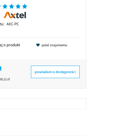
tu:
AXC-PC
aj o produkt
poleć znajomemu
ł
powiadom o dostępności
69,11 zł