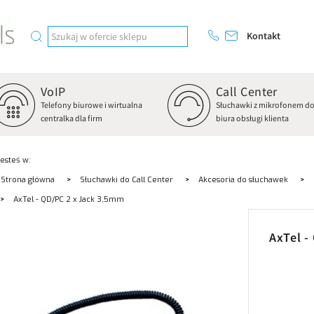
Kontakt
VoIP
Call Center
Telefony biurowe i wirtualna
Słuchawki z mikrofonem d
centralka dla firm
biura obsługi klienta
Jesteś w:
Strona główna
Słuchawki do Call Center
Akcesoria do słuchawek
AxTel - QD/PC 2 x Jack 3,5mm
AxTel -