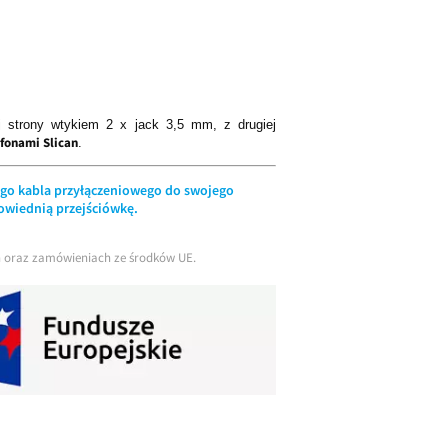
 strony wtykiem 2 x jack 3,5 mm, z drugiej
efonami Slican
.
nego kabla przyłączeniowego do swojego
powiednią przejściówkę.
ch oraz zamówieniach ze środków UE.