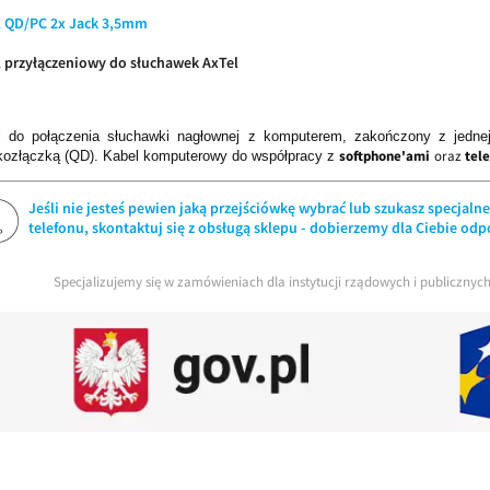
l QD/PC 2x Jack 3,5mm
l przyłączeniowy do słuchawek AxTel
l do połączenia słuchawki nagłownej z komputerem, zakończony z jednej
softphone'ami
oraz
tel
kozłączką (QD). Kabel komputerowy do współpracy z
Jeśli nie jesteś pewien jaką przejściówkę wybrać lub szukasz specjal
telefonu, skontaktuj się z obsługą sklepu - dobierzemy dla Ciebie od
Specjalizujemy się w zamówieniach dla instytucji rządowych i publiczny