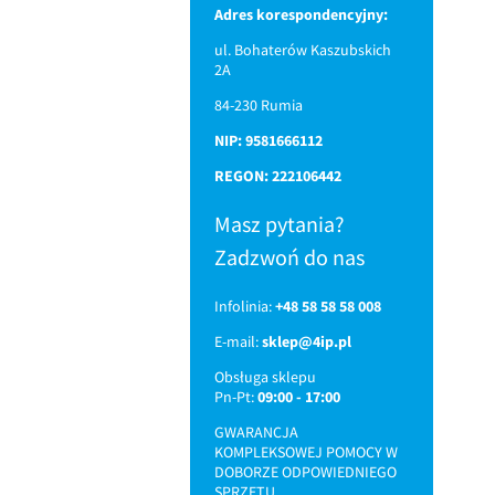
Adres korespondencyjny:
ul. Bohaterów Kaszubskich
2A
84-230 Rumia
NIP: 9581666112
REGON: 222106442
Masz pytania?
Zadzwoń do nas
Infolinia:
+48 58 58 58 008
E-mail:
sklep@4ip.pl
Obsługa sklepu
Pn-Pt:
09:00 - 17:00
GWARANCJA
KOMPLEKSOWEJ POMOCY W
DOBORZE ODPOWIEDNIEGO
SPRZĘTU