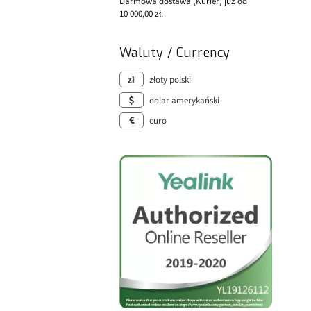
Darmowa dostawa (Kurier) już od
10 000,00 zł.
Waluty / Currency
złoty polski
dolar amerykański
euro