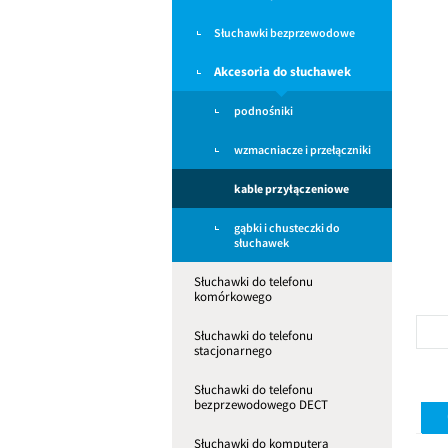
Słuchawki bezprzewodowe
Akcesoria do słuchawek
podnośniki
wzmacniacze i przełączniki
kable przyłączeniowe
gąbki i chusteczki do
słuchawek
Słuchawki do telefonu
komórkowego
Słuchawki do telefonu
stacjonarnego
Słuchawki do telefonu
bezprzewodowego DECT
Słuchawki do komputera