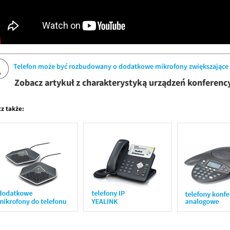
Telefon może być rozbudowany o dodatkowe mikrofony zwiększające 
Zobacz artykuł z charakterystyką urządzeń konferenc
z także: