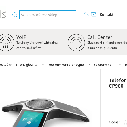
Kontakt
VoIP
Call Center
Telefony biurowe i wirtualna
Słuchawki z mikrofonem d
centralka dla firm
biura obsługi klienta
Jesteś w:
Strona główna
Telefony konferencyjne
telefony VoIP
T
Telefon
CP960
Ocena: