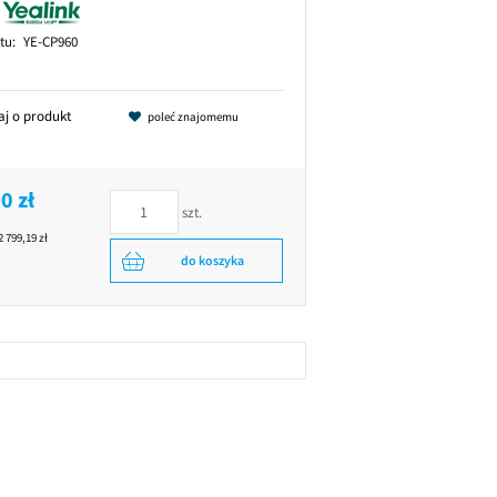
tu:
YE-CP960
aj o produkt
poleć znajomemu
0 zł
szt.
2 799,19 zł
do koszyka