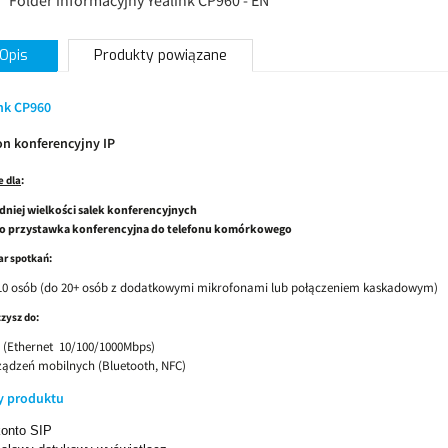
Folder informacyjny Yealink CP960 - EN
Opis
Produkty powiązane
nk CP960
on konferencyjny IP
e dla
:
dniej wielkości salek konferencyjnych
ko przystawka konferencyjna do telefonu komórkowego
r spotkań:
 10 osób (do 20+ osób z dodatkowymi mikrofonami lub połączeniem kaskadowym)
zysz do:
 (
Ethernet 10/100/1000Mbps)
ządzeń mobilnych (Bluetooth, NFC)
y produktu
konto SIP