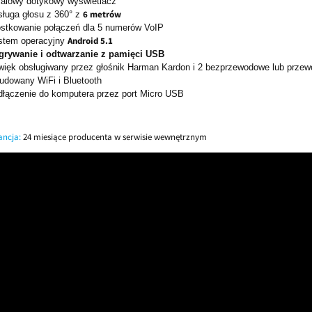
calowy dotykowy wyświetlacz
6 metrów
sługa głosu z 360° z
stkowanie połączeń dla 5 numerów VoIP
Android 5.1
stem operacyjny
grywanie i odtwarzanie z pamięci USB
więk obsługiwany przez głośnik Harman Kardon
i 2 bezprzewodowe lub przew
udowany WiFi i Bluetooth
dłączenie do komputera przez port Micro USB
ncja:
24 miesiące producenta w serwisie wewnętrznym