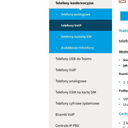
Telefony konferencyjne
telefony analogowe
telefony VoIP
Yeali
telefony na kartę SIM
telef
dodatkowe mikrofony
Idealn
Telefony USB do Teams
śre
ja
Telefony VoIP
Rozmia
Telefony analogowe
1-
Podłąc
Telefony GSM na kartę SIM
SIP
Telefony cyfrowe systemowe
Ur
Cech
Bramki VoIP
1 
Centrale IP PBX