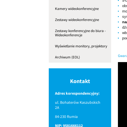
5-
ob
Kamery wideokonferencyjne
mo
sy
Zestawy wideokonferencyjne
na
dź
Zestawy konferencyjne do biura -
wb
Wideokonferencje
po
Wyświetlanie monitory, projektory
Gwara
Archiwum (EOL)
Kontakt
Adres korespondencyjny:
ul. Bohaterów Kaszubskich
2A
84-230 Rumia
NIP: 9581666112