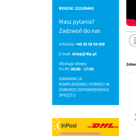
REGON: 222106442
Masz pytania?
Zadzwoń do nas
Infolinia:
+48 58 58 58 008
E-mail:
sklep@4ip.pl
Obsługa sklepu
Zobac
Pn-Pt:
09:00 - 17:00
GWARANCJA
KOMPLEKSOWEJ POMOCY W
DOBORZE ODPOWIEDNIEGO
SPRZĘTU