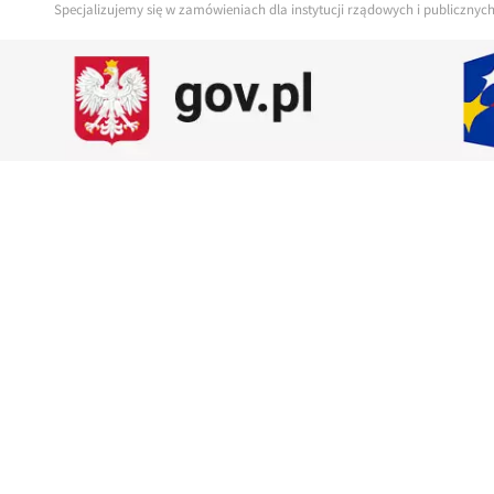
Specjalizujemy się w zamówieniach dla instytucji rządowych i publiczny