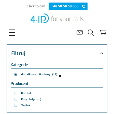
Click to call
+48 58 58 58 008
Filtruj
Kategorie
dodatkowe mikrofony
(12)
Producent
Konftel
Poly (Polycom)
Yealink