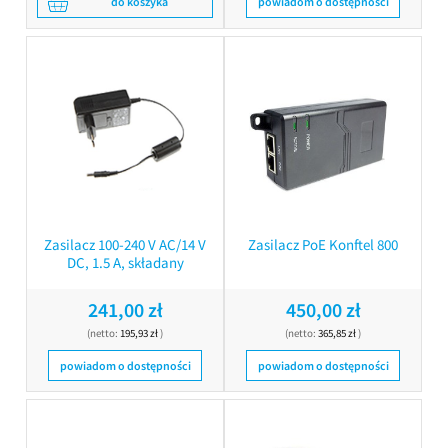
do koszyka
powiadom o dostępności
Zasilacz 100-240 V AC/14 V
Zasilacz PoE Konftel 800
DC, 1.5 A, składany
241,00 zł
450,00 zł
(netto:
195,93 zł
)
(netto:
365,85 zł
)
powiadom o dostępności
powiadom o dostępności