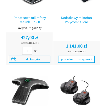
Dodatkowe mikrofony
Dodatkowy mikrofon
Yealink CPE80
Polycom Studio
Wysyłka:
24 godziny
427,00 zł
(netto:
347,15 zł
)
1 141,00 zł
szt.
(netto:
927,64 zł
)
do koszyka
powiadom o dostępności