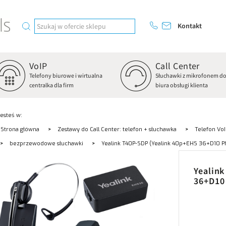
Kontakt
VoIP
Call Center
Telefony biurowe i wirtualna
Słuchawki z mikrofonem d
centralka dla firm
biura obsługi klienta
Jesteś w:
Strona główna
Zestawy do Call Center: telefon + słuchawka
Telefon VoI
bezprzewodowe słuchawki
Yealink T40P-SDP (Yealink 40p+EHS 36+D10 P
Yealink
36+D10