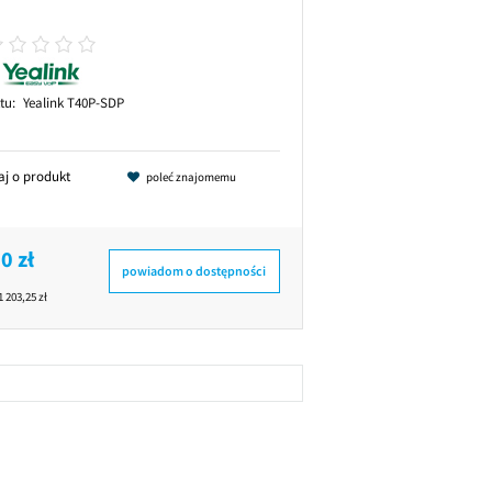
tu:
Yealink T40P-SDP
aj o produkt
poleć znajomemu
0 zł
powiadom o dostępności
1 203,25 zł