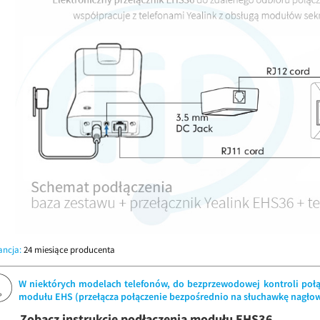
ncja:
24 miesiące producenta
W niektórych modelach telefonów, do bezprzewodowej kontroli połąc
modułu EHS (przełącza połączenie bezpośrednio na słuchawkę nagło
Zobacz instrukcję podłączenia modułu EHS36