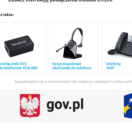
z także:
Specjalizujemy się w zamówieniach dla instytucji rządowych i publiczny