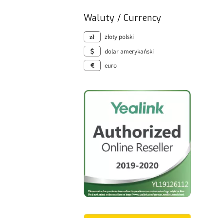
Waluty / Currency
złoty polski
dolar amerykański
euro