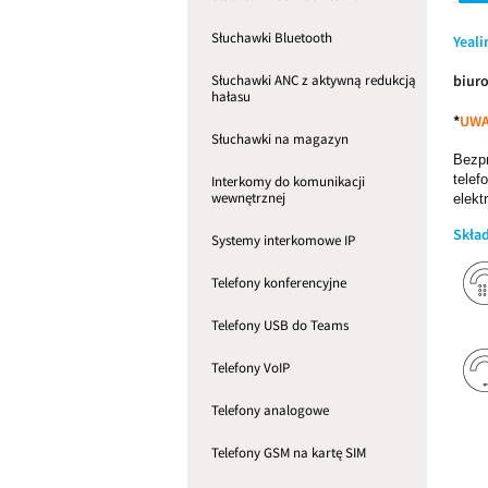
Słuchawki Bluetooth
Yeal
Słuchawki ANC z aktywną redukcją
biuro
hałasu
*
UW
Słuchawki na magazyn
Bezp
telef
Interkomy do komunikacji
wewnętrznej
elekt
Skła
Systemy interkomowe IP
Telefony konferencyjne
Telefony USB do Teams
Telefony VoIP
Telefony analogowe
Telefony GSM na kartę SIM