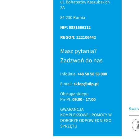
ul. Bohaterów Kaszubskich
2A
84-230 Rumia
NIP: 9581666112
REGON: 222106442
Masz pytania?
Zadzwoń do nas
Infolinia:
+48 58 58 58 008
E-mail:
sklep@4ip.pl
Obsługa sklepu
Pn-Pt:
09:00 - 17:00
Gwara
GWARANCJA
KOMPLEKSOWEJ POMOCY W
DOBORZE ODPOWIEDNIEGO
SPRZĘTU