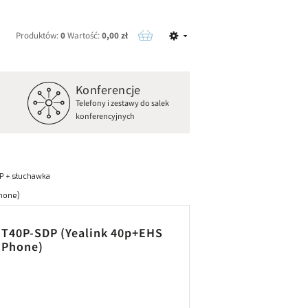
Produktów:
0
Wartość:
0,00 zł
Konferencje
o
Telefony i zestawy do salek
konferencyjnych
P + słuchawka
hone)
 T40P-SDP (Yealink 40p+EHS
 Phone)