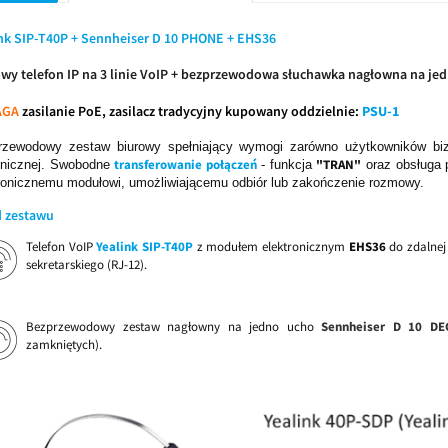
ink SIP-T40P + Sennheiser D 10 PHONE + EHS36
wy telefon IP na 3 linie VoIP + bezprzewodowa słuchawka nagłowna na je
AGA
zasilanie PoE, zasilacz tradycyjny kupowany oddzielnie:
PSU-1
rzewodowy zestaw biurowy spełniający wymogi zarówno użytkowników biz
transferowanie połączeń
"TRAN"
onicznej. Swobodne
- funkcja
oraz obsługa 
ronicznemu modułowi, umożliwiającemu odbiór lub zakończenie rozmowy.
d zestawu
Telefon VoIP
Yealink SIP-T40P
z modułem elektronicznym
EHS36
do zdalnej
sekretarskiego (RJ-12).
Bezprzewodowy zestaw nagłowny na jedno ucho
Sennheiser D 10 D
zamkniętych).