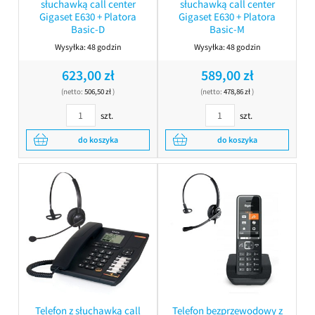
słuchawką call center
słuchawką call center
Gigaset E630 + Platora
Gigaset E630 + Platora
Basic-D
Basic-M
Wysyłka:
48 godzin
Wysyłka:
48 godzin
623,00 zł
589,00 zł
(netto:
506,50 zł
)
(netto:
478,86 zł
)
szt.
szt.
do koszyka
do koszyka
Telefon z słuchawką call
Telefon bezprzewodowy z