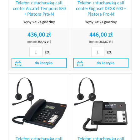
Telefon z słuchawką call
Telefon z słuchawką call
center Alcatel Temporis 580
center Gigaset DESK 600 +
+ Platora Pro-M
Platora Pro-M
Wysyłka:
24 godziny
Wysyłka:
24 godziny
436,00 zł
446,00 zł
(netto:
354,47 zł
)
(netto:
362,60 zł
)
szt.
szt.
do koszyka
do koszyka
Telefon z słuchawką call
Telefon z słuchawką call