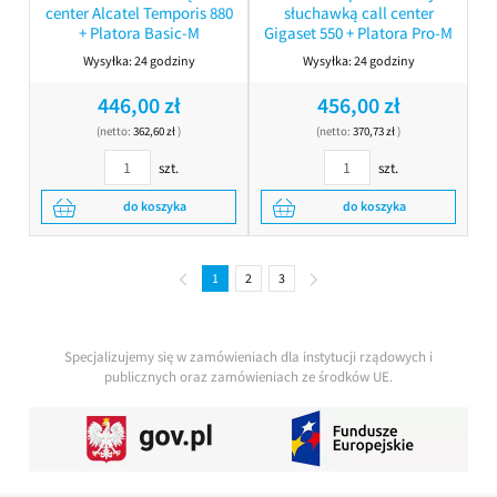
center Alcatel Temporis 880
słuchawką call center
+ Platora Basic-M
Gigaset 550 + Platora Pro-M
Wysyłka:
24 godziny
Wysyłka:
24 godziny
446,00 zł
456,00 zł
(netto:
362,60 zł
)
(netto:
370,73 zł
)
szt.
szt.
do koszyka
do koszyka
1
2
3
Specjalizujemy się w zamówieniach dla instytucji rządowych i
publicznych oraz zamówieniach ze środków UE.