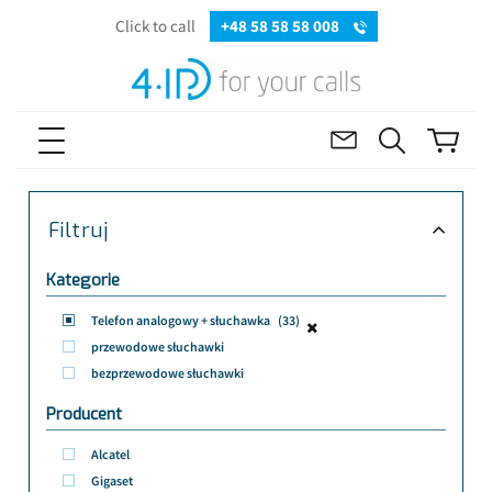
Click to call
+48 58 58 58 008
Filtruj
Kategorie
Telefon analogowy + słuchawka
(33)
przewodowe słuchawki
bezprzewodowe słuchawki
Producent
Alcatel
Gigaset