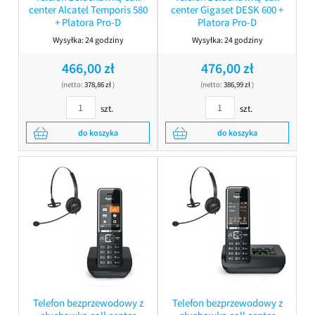
center Alcatel Temporis 580
center Gigaset DESK 600 +
+ Platora Pro-D
Platora Pro-D
Wysyłka:
24 godziny
Wysyłka:
24 godziny
466,00 zł
476,00 zł
(netto:
378,86 zł
)
(netto:
386,99 zł
)
szt.
szt.
do koszyka
do koszyka
Telefon bezprzewodowy z
Telefon bezprzewodowy z