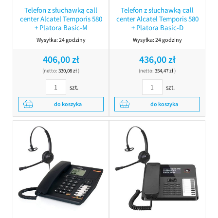
Telefon z słuchawką call
Telefon z słuchawką call
center Alcatel Temporis 580
center Alcatel Temporis 580
+ Platora Basic-M
+ Platora Basic-D
Wysyłka:
24 godziny
Wysyłka:
24 godziny
406,00 zł
436,00 zł
(netto:
330,08 zł
)
(netto:
354,47 zł
)
szt.
szt.
do koszyka
do koszyka