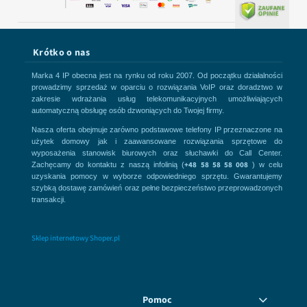
Krótko o nas
Marka 4 IP obecna jest na rynku od roku 2007. Od początku działalności
prowadzimy sprzedaż w oparciu o rozwiązania VoIP oraz doradztwo w
zakresie wdrażania usług telekomunikacyjnych umożliwiających
automatyczną obsługę osób dzwoniących do Twojej firmy.
Nasza oferta obejmuje zarówno podstawowe telefony IP przeznaczone na
użytek domowy jak i zaawansowane rozwiązania sprzętowe do
wyposażenia stanowisk biurowych oraz słuchawki do Call Center.
+48 58 58 58 008
Zachęcamy do kontaktu z naszą infolinią (
) w celu
uzyskania pomocy w wyborze odpowiedniego sprzętu. Gwarantujemy
szybką dostawę zamówień oraz pełne bezpieczeństwo przeprowadzonych
transakcji.
Sklep internetowy Shoper.pl
Pomoc