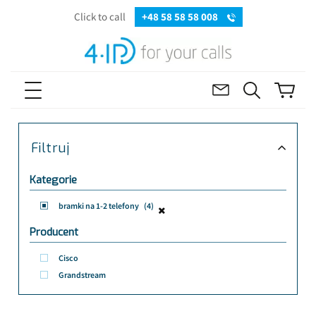
Click to call
+48 58 58 58 008
Filtruj
Kategorie
bramki na 1-2 telefony
(4)
Producent
Cisco
Grandstream