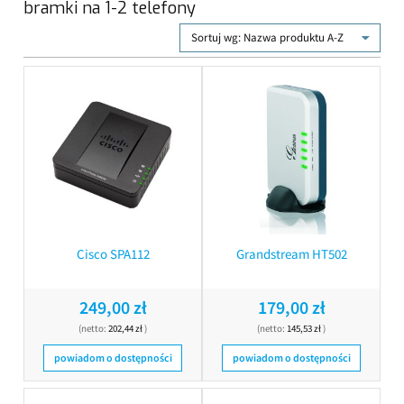
bramki na 1-2 telefony
Sortuj wg:
Nazwa produktu A-Z
Cisco SPA112
Grandstream HT502
249,00 zł
179,00 zł
(netto:
202,44 zł
)
(netto:
145,53 zł
)
powiadom o dostępności
powiadom o dostępności