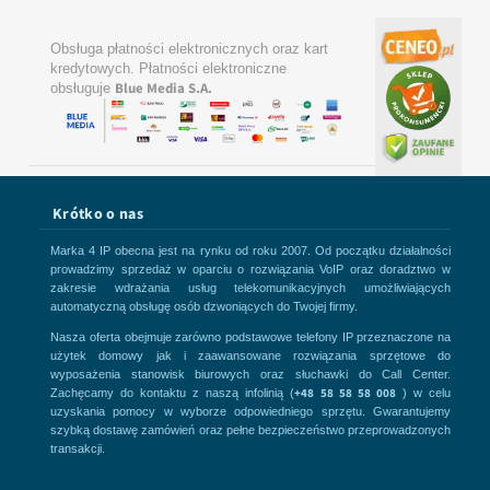
Obsługa płatności elektronicznych oraz kart
kredytowych. Płatności elektroniczne
Blue Media S.A.
obsługuje
Krótko o nas
Marka 4 IP obecna jest na rynku od roku 2007. Od początku działalności
prowadzimy sprzedaż w oparciu o rozwiązania VoIP oraz doradztwo w
zakresie wdrażania usług telekomunikacyjnych umożliwiających
automatyczną obsługę osób dzwoniących do Twojej firmy.
Nasza oferta obejmuje zarówno podstawowe telefony IP przeznaczone na
użytek domowy jak i zaawansowane rozwiązania sprzętowe do
wyposażenia stanowisk biurowych oraz słuchawki do Call Center.
+48 58 58 58 008
Zachęcamy do kontaktu z naszą infolinią (
) w celu
uzyskania pomocy w wyborze odpowiedniego sprzętu. Gwarantujemy
szybką dostawę zamówień oraz pełne bezpieczeństwo przeprowadzonych
transakcji.