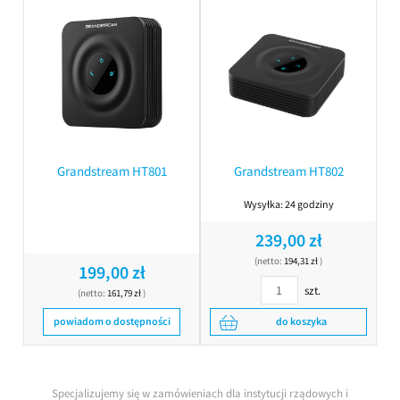
Grandstream HT801
Grandstream HT802
Wysyłka:
24 godziny
239,00 zł
(netto:
194,31 zł
)
199,00 zł
szt.
(netto:
161,79 zł
)
powiadom o dostępności
do koszyka
Specjalizujemy się w zamówieniach dla instytucji rządowych i