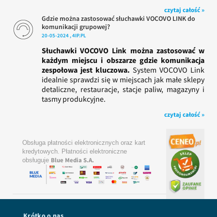
czytaj całość »
Gdzie można zastosować słuchawki VOCOVO LINK do
komunikacji grupowej?
20-05-2024 , 4IP.PL
Słuchawki VOCOVO Link można zastosować w
każdym miejscu i obszarze gdzie komunikacja
zespołowa jest kluczowa.
System VOCOVO Link
idealnie sprawdzi się w miejscach jak małe sklepy
detaliczne, restauracje, stacje paliw, magazyny i
tasmy produkcyjne.
czytaj całość »
Obsługa płatności elektronicznych oraz kart
kredytowych. Płatności elektroniczne
Blue Media S.A.
obsługuje
Krótko o nas