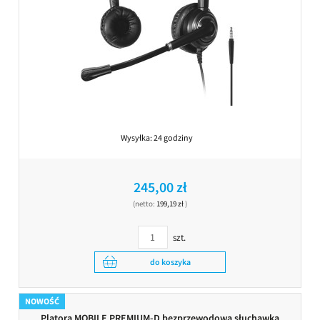
Wysyłka:
24 godziny
245,00 zł
(netto:
199,19 zł
)
szt.
do koszyka
NOWOŚĆ
Platora MOBILE PREMIUM-D bezprzewodowa słuchawka