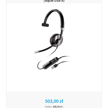
(złącze USB-A)
503,00 zł
(netto:
408,94 zł
)