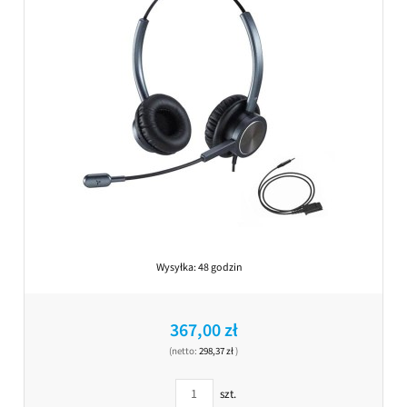
Wysyłka:
48 godzin
367,00 zł
(netto:
298,37 zł
)
szt.