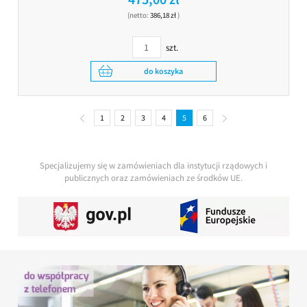
(netto:
386,18 zł
)
szt.
do koszyka
1
2
3
4
5
6
Specjalizujemy się w zamówieniach dla instytucji rządowych i
publicznych oraz zamówieniach ze środków UE.