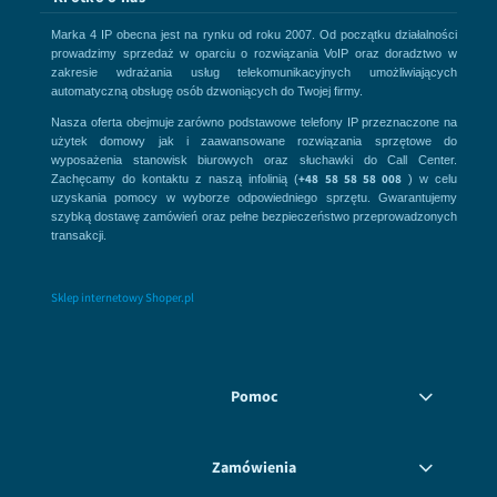
Marka 4 IP obecna jest na rynku od roku 2007. Od początku działalności
prowadzimy sprzedaż w oparciu o rozwiązania VoIP oraz doradztwo w
zakresie wdrażania usług telekomunikacyjnych umożliwiających
automatyczną obsługę osób dzwoniących do Twojej firmy.
Nasza oferta obejmuje zarówno podstawowe telefony IP przeznaczone na
użytek domowy jak i zaawansowane rozwiązania sprzętowe do
wyposażenia stanowisk biurowych oraz słuchawki do Call Center.
+48 58 58 58 008
Zachęcamy do kontaktu z naszą infolinią (
) w celu
uzyskania pomocy w wyborze odpowiedniego sprzętu. Gwarantujemy
szybką dostawę zamówień oraz pełne bezpieczeństwo przeprowadzonych
transakcji.
Sklep internetowy Shoper.pl
Pomoc
Zamówienia