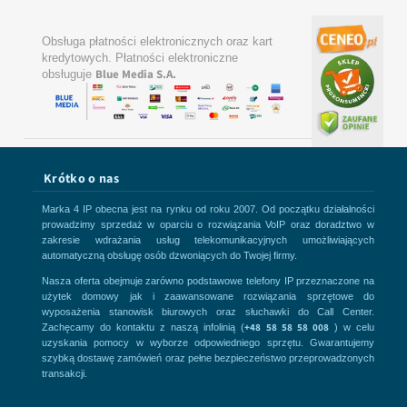
Obsługa płatności elektronicznych oraz kart
kredytowych. Płatności elektroniczne
Blue Media S.A.
obsługuje
Krótko o nas
Marka 4 IP obecna jest na rynku od roku 2007. Od początku działalności
prowadzimy sprzedaż w oparciu o rozwiązania VoIP oraz doradztwo w
zakresie wdrażania usług telekomunikacyjnych umożliwiających
automatyczną obsługę osób dzwoniących do Twojej firmy.
Nasza oferta obejmuje zarówno podstawowe telefony IP przeznaczone na
użytek domowy jak i zaawansowane rozwiązania sprzętowe do
wyposażenia stanowisk biurowych oraz słuchawki do Call Center.
+48 58 58 58 008
Zachęcamy do kontaktu z naszą infolinią (
) w celu
uzyskania pomocy w wyborze odpowiedniego sprzętu. Gwarantujemy
szybką dostawę zamówień oraz pełne bezpieczeństwo przeprowadzonych
transakcji.