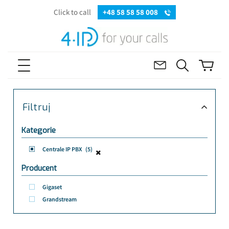
Click to call
+48 58 58 58 008
Filtruj
Kategorie
Centrale IP PBX
(5)
Producent
Gigaset
Grandstream