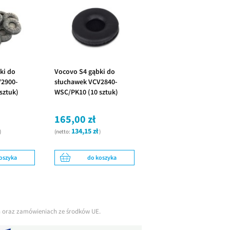
ki do
Vocovo S4 gąbki do
V2900-
słuchawek VCV2840-
sztuk)
WSC/PK10 (10 sztuk)
165,00 zł
134,15 zł
)
(netto:
)
oszyka
do koszyka
ch oraz zamówieniach ze środków UE.