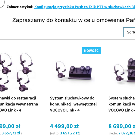
Zobacz artykuł:
Konfiguracja przycisku Push to Talk PTT w słuchawkach B
Zapraszamy do kontaktu w celu omówienia Pa
Sort
NOWOŚĆ
hawki do restauracji
System słuchawkowy do
System słuch
nikacja wewnętrzna
komunikacji wewnętrznej
komunikacji w
VO Link - 4
VOCOVO Link - 4
VOCOVO Link -
hawki
słuchawki S5
słuchawek S5
99,00 zł
4 499,00 zł
8 699,00 z
3 657,72 zł
3 657,72 zł
7 072,36 
o:
)
(netto:
)
(netto: