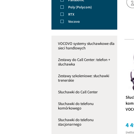
Poly (Polycom)
RTX
Vocovo
VOCOVO systemy słuchawkowe dla
sieci handlowych
Zestawy do Call Center: telefon +
słuchawka
Zestawy szkoleniowe: słuchawki
trenerskie
Słuchawki do Call Center
Słuc
komu
Słuchawki do telefonu
komórkowego
VOCO
słuc
Słuchawki do telefonu
4 4
stacjonarnego
(nett