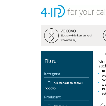
VOCOVO
Słuchawki do komunikacji
wewnętrznej
Filtruj
Słu
zac
BL
Kategorie
sy
SY
Akcesoria do słuchawek
w t
VOCOVO
PL
poł
Producent
Panasonic