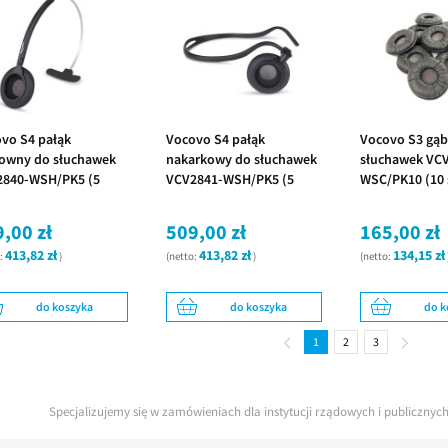
vo S4 pałąk
Vocovo S4 pałąk
Vocovo S3 gąb
owny do słuchawek
nakarkowy do słuchawek
słuchawek VC
2840-WSH/PK5 (5
VCV2841-WSH/PK5 (5
WSC/PK10 (10 
k)
sztuk)
,00 zł
509,00 zł
165,00 zł
413,82 zł
413,82 zł
134,15 zł
o:
)
(netto:
)
(netto:
do koszyka
do koszyka
do k
1
2
3
Specjalizujemy się w zamówieniach dla instytucji rządowych i publiczny