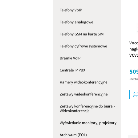
Telefony VoIP
Telefony analogowe
Telefony GSM na kartę SIM
Voco
Telefony cyfrowe systemowe
nagł
VCV
Bramki VoIP
sztu
Centrale IP PBX
509
(nett
Kamery wideokonferencyjne
Zestawy wideokonferencyjne
Zestawy konferencyjne do biura -
Wideokonferencje
Wyświetlanie monitory, projektory
Archiwum (EOL)