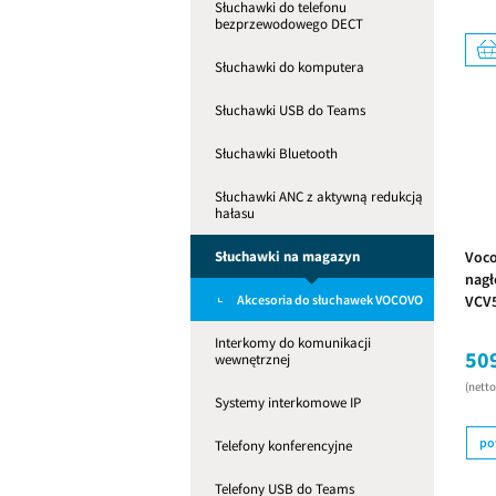
Słuchawki do telefonu
bezprzewodowego DECT
Słuchawki do komputera
Słuchawki USB do Teams
Słuchawki Bluetooth
Słuchawki ANC z aktywną redukcją
hałasu
Słuchawki na magazyn
Voco
nagł
Akcesoria do słuchawek VOCOVO
VCV
sztu
Interkomy do komunikacji
509
wewnętrznej
(nett
Systemy interkomowe IP
po
Telefony konferencyjne
Telefony USB do Teams