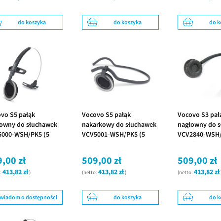
do koszyka
do koszyka
do k
vo S5 pałąk
Vocovo S5 pałąk
Vocovo S3 pał
owny do słuchawek
nakarkowy do słuchawek
nagłowny do 
5000-WSH/PK5 (5
VCV5001-WSH/PK5 (5
VCV2840-WSH/
k)
sztuk)
sztuk)
,00 zł
509,00 zł
509,00 zł
413,82 zł
413,82 zł
413,82 zł
o:
)
(netto:
)
(netto:
wiadom o dostępności
do koszyka
do k