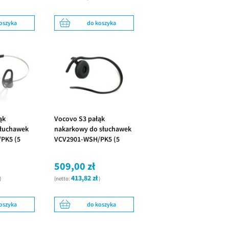
oszyka
do koszyka
ąk
Vocovo S3 pałąk
słuchawek
nakarkowy do słuchawek
PK5 (5
VCV2901-WSH/PK5 (5
sztuk)
509,00 zł
413,82 zł
)
(netto:
)
oszyka
do koszyka