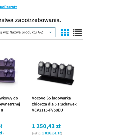
lueParrott
ństwa zapotrzebowania.
uj wg:
Nazwa produktu A-Z
awkowy do
Vocovo S5 ładowarka
ewnętrznej
zbiorcza dla 5 słuchawek
 8
VCV2115-FV50EU
ł
1 250,43 zł
zł
1 016,61 zł
)
(netto:
)