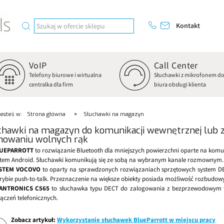
Kontakt
VoIP
Call Center
Telefony biurowe i wirtualna
Słuchawki z mikrofonem d
centralka dla firm
biura obsługi klienta
Jesteś w:
Strona główna
Słuchawki na magazyn
chawki na magazyn do komunikacji wewnętrznej lub z
howaniu wolnych rąk
UEPARROTT
to rozwiązanie Bluetooth dla mniejszych powierzchni oparte na komuni
stem Android. Słuchawki komunikują się ze sobą na wybranym kanale rozmownym.
STEM VOCOVO
to oparty na sprawdzonych rozwiązaniach sprzętowych system 
rybie push-to-talk. Przeznaczenie na większe obiekty posiada możliwość rozbudowy
ANTRONICS C565
to słuchawka typu DECT do zalogowania z bezprzewodowym t
ączeń telefonicznych.
Zobacz artykuł:
Wykorzystanie słuchawek BlueParrott w miejscu pracy