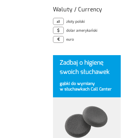
Waluty / Currency
złoty polski
dolar amerykański
euro