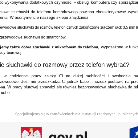
do wykonywania dodatkowych czynności – obsługi komputera czy sporządzan
esowe słuchawki do telefonu komórkowego powinna charakteryzować wysok
enia. W asortymencie naszego sklepu znajdziesz:
zewodowe słuchawki do rozmów telefonicznych zakończone złączem jack 3,5 mm l
zprzewodowe słuchawki do smartfonów.
jemy także dobre słuchawki z mikrofonem do telefonu
, wyposażone w funkcj
acy biurowej.
ie słuchawki do rozmowy przez telefon wybrać?
li w codziennej pracy zależy Ci na dużej mobilności i swobodzie r
rzewodowe. Jeśli nie przeszkadza Ci jednak kabel, możesz postawić na p
onu
. W pracy biurowej sprawdzi się również bezprzewodowa słuchawka do te
 ucho.
Specjalizujemy się w zamówieniach dla instytucji rządowych i publiczny