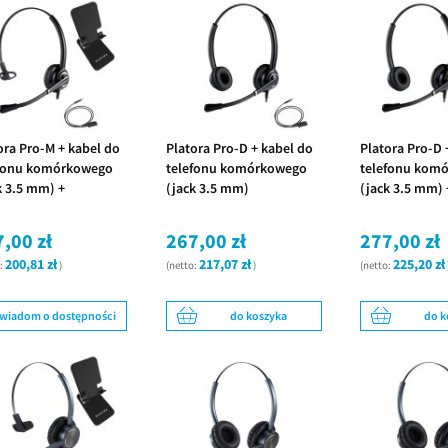
ora Pro-M + kabel do
Platora Pro-D + kabel do
Platora Pro-D 
efonu komórkowego
telefonu komórkowego
telefonu kom
k 3.5 mm) +
(jack 3.5 mm)
(jack 3.5 mm) 
tawka na telefon
podstawka na 
,00 zł
267,00 zł
277,00 zł
200,81 zł
217,07 zł
225,20 zł
o:
)
(netto:
)
(netto:
wiadom o dostępności
do koszyka
do k