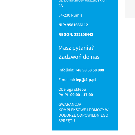
2A
84-230 Rumia
NIP: 9581666112
REGON: 222106442
Masz pytania?
Zadzwoń do nas
Infolinia:
+48 58 58 58 008
E-mail:
sklep@4ip.pl
Obsługa sklepu
Pn-Pt:
09:00 - 17:00
GWARANCJA
KOMPLEKSOWEJ POMOCY W
DOBORZE ODPOWIEDNIEGO
SPRZĘTU