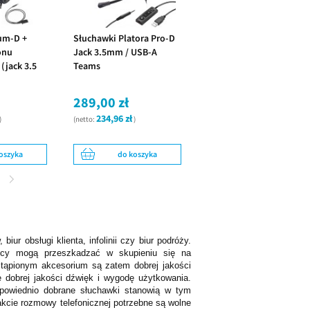
um-D +
Słuchawki Platora Pro-D
onu
Jack 3.5mm / USB-A
jack 3.5
Teams
wka na
289,00 zł
234,96 zł
)
(netto:
)
oszyka
do koszyka
iur obsługi klienta, infolinii czy biur podróży.
icy mogą przeszkadzać w skupieniu się na
tąpionym akcesorium są zatem dobrej jakości
e dobrej jakości dźwięk i wygodę użytkowania.
dpowiednio dobrane słuchawki stanowią w tym
akcie rozmowy telefonicznej potrzebne są wolne