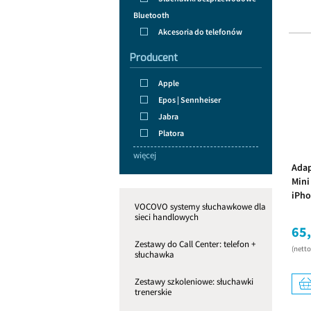
Bluetooth
Akcesoria do telefonów
Producent
Apple
Epos | Sennheiser
Jabra
Platora
więcej
Adap
Mini
iPho
VOCOVO systemy słuchawkowe dla
sieci handlowych
65,
Zestawy do Call Center: telefon +
(nett
słuchawka
Zestawy szkoleniowe: słuchawki
trenerskie