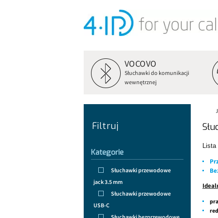
VOCOVO
Słuchawki do komunikacji
wewnętrznej
Filtruj
Słu
Lista
Kategorie
Pr
Be
Słuchawki przewodowe
jack 3.5 mm
Ideal
Słuchawki przewodowe
pr
USB-C
red
Słuchawki bezprzewodowe