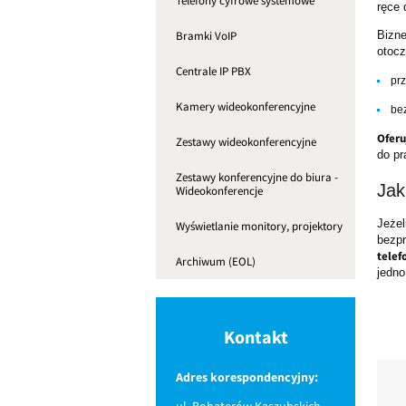
Telefony cyfrowe systemowe
ręce 
Bramki VoIP
Bizn
otocz
Centrale IP PBX
pr
Kamery wideokonferencyjne
be
Oferu
Zestawy wideokonferencyjne
do pr
Zestawy konferencyjne do biura -
Jak
Wideokonferencje
Jeże
Wyświetlanie monitory, projektory
bezp
telef
Archiwum (EOL)
jedno
Kontakt
Adres korespondencyjny:
ul. Bohaterów Kaszubskich