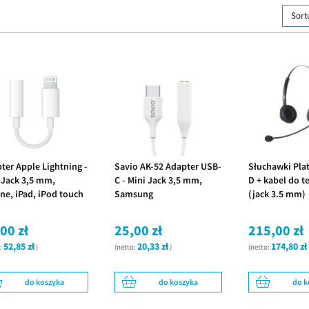
Sort
ter Apple Lightning -
Savio AK-52 Adapter USB-
Słuchawki Plat
 Jack 3,5 mm,
C - Mini Jack 3,5 mm,
D + kabel do t
ne, iPad, iPod touch
Samsung
(jack 3.5 mm)
00 zł
25,00 zł
215,00 zł
52,85 zł
20,33 zł
174,80 zł
o:
)
(netto:
)
(netto:
do koszyka
do koszyka
do k