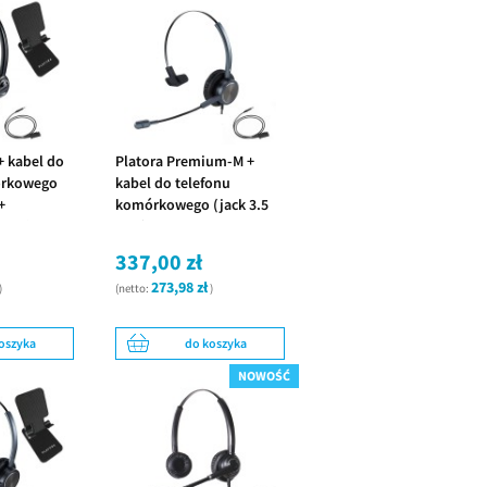
+ kabel do
Platora Premium-M +
órkowego
kabel do telefonu
+
komórkowego (jack 3.5
telefon
mm)
337,00 zł
273,98 zł
)
(netto:
)
oszyka
do koszyka
NOWOŚĆ