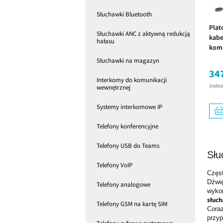
Słuchawki Bluetooth
Plat
Słuchawki ANC z aktywną redukcją
kabe
hałasu
komó
mm) 
Słuchawki na magazyn
tele
347
Interkomy do komunikacji
(nett
wewnętrznej
Systemy interkomowe IP
Telefony konferencyjne
Telefony USB do Teams
Słu
Telefony VoIP
Częst
Dźwi
Telefony analogowe
wyko
słuc
Telefony GSM na kartę SIM
Cora
przyp