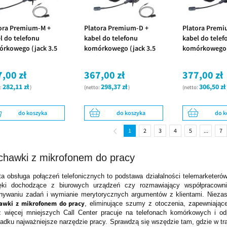
ora Premium-M +
Platora Premium-D +
Platora Premi
l do telefonu
kabel do telefonu
kabel do telef
rkowego (jack 3.5
komórkowego (jack 3.5
komórkowego (
+ podstawka na
mm)
mm) + podsta
fon
telefon
,00 zł
367,00 zł
377,00 zł
282,11 zł
298,37 zł
306,50 zł
o:
)
(netto:
)
(netto:
do koszyka
do koszyka
do k
1
2
3
4
5
...
7
chawki z mikrofonem do pracy
a obsługa połączeń telefonicznych to podstawa działalności telemarketerów, b
ęki dochodzące z biurowych urządzeń czy rozmawiający współpracown
nywaniu zadań i wymianie merytorycznych argumentów z klientami. Niezas
hawki z mikrofonem do pracy
, eliminujące szumy z otoczenia, zapewniając
z więcej mniejszych Call Center pracuje na telefonach komórkowych i o
adku najważniejsze narzędzie pracy. Sprawdzą się wszędzie tam, gdzie w tr