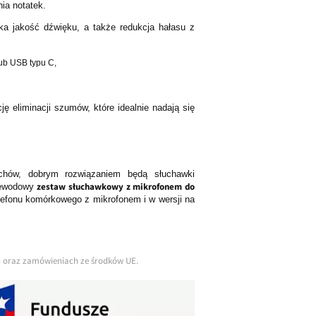
ia notatek.
a jakość dźwięku, a także redukcja hałasu z
ub USB typu C,
ę eliminacji szumów, które idealnie nadają się
uchów, dobrym rozwiązaniem będą słuchawki
zestaw słuchawkowy z mikrofonem do
rzewodowy
lefonu komórkowego z mikrofonem i w wersji na
ch oraz zamówieniach ze środków UE.