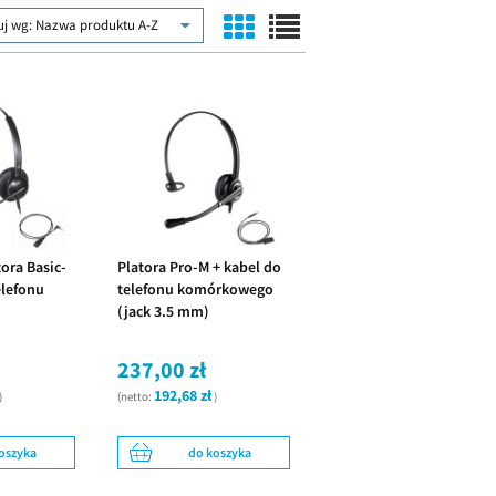
uj wg:
Nazwa produktu A-Z
ora Basic-
Platora Pro-M + kabel do
elefonu
telefonu komórkowego
(jack 3.5 mm)
237,00 zł
192,68 zł
)
(netto:
)
oszyka
do koszyka