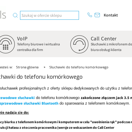
Kontakt
VoIP
Call Center
Telefony biurowe i wirtualna
Słuchawki z mikrofonem d
centralka dla firm
biura obsługi klienta
Jesteś w:
Strona główna
Słuchawki do telefonu komórkowego
chawki do telefonu komórkowego
 słuchawek profesjonalnych z oferty sklepu dedykowanych do użytku z telef
zewodowe słuchawki
zakończone złączem jack 3.5
do telefonu komórkowego
zprzewodowe słuchawki Bluetooth
do sparowania z telefonem komórkowym.
nie nadają się do:
acy biurku z telefonem komórkowym i komputerem w celu "uwolnienia rąk" podczas 
ukcji hałasu z otoczenia pracownika (wersje ze wskazaniem do Call Center