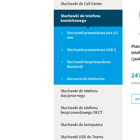
Słuchawki do Call Center
Słuchawki do telefonu
komórkowego
Słuchawki przewodowe jack 3.5
mm
Plat
Słuchawki przewodowe USB-C
tel
(jac
Słuchawki bezprzewodowe
pods
Bluetooth
247
Akcesoria do telefonów
(nett
Słuchawki do telefonu
stacjonarnego
po
Słuchawki do telefonu
bezprzewodowego DECT
Słuchawki do komputera
Słuchawki USB do Teams