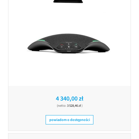
4 340,00 zł
(netto:
3 528,46 zł
)
powiadom o dostępności