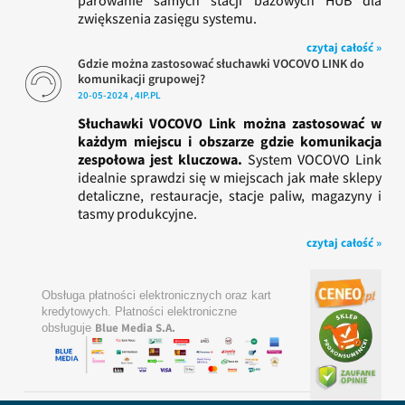
parowanie samych stacji bazowych HUB dla
zwiększenia zasięgu systemu.
czytaj całość »
Gdzie można zastosować słuchawki VOCOVO LINK do
komunikacji grupowej?
20-05-2024 , 4IP.PL
Słuchawki VOCOVO Link można zastosować w
każdym miejscu i obszarze gdzie komunikacja
zespołowa jest kluczowa.
System VOCOVO Link
idealnie sprawdzi się w miejscach jak małe sklepy
detaliczne, restauracje, stacje paliw, magazyny i
tasmy produkcyjne.
czytaj całość »
Obsługa płatności elektronicznych oraz kart
kredytowych. Płatności elektroniczne
Blue Media S.A.
obsługuje