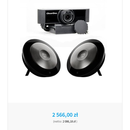
2 566,00 zł
(netto:
2 086,18 zł
)