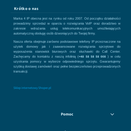
Krótko o nas
Marka 4 IP obecna jest na rynku od roku 2007. Od początku działalności
prowadzimy sprzedaż w oparciu o rozwiązania VoIP oraz doradztwo w
zakresie wdrażania usług telekomunikacyjnych umożliwiających
automatyczną obsługę osób dzwoniących do Twojej firmy.
Nasza oferta obejmuje zarówno podstawowe telefony IP przeznaczone na
użytek domowy jak i zaawansowane rozwiązania sprzętowe do
wyposażenia stanowisk biurowych oraz słuchawki do Call Center.
+48 58 58 58 008
Zachęcamy do kontaktu z naszą infolinią (
) w celu
uzyskania pomocy w wyborze odpowiedniego sprzętu. Gwarantujemy
szybką dostawę zamówień oraz pełne bezpieczeństwo przeprowadzonych
transakcji.
Sklep internetowy Shoper.pl
Pomoc