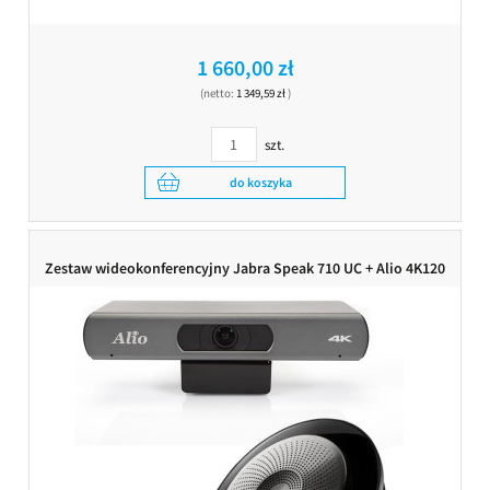
1 660,00 zł
(netto:
1 349,59 zł
)
szt.
do koszyka
Zestaw wideokonferencyjny Jabra Speak 710 UC + Alio 4K120