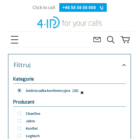
Click to call
+48 58 58 58 008
Filtruj
Kategorie
średnia salka konferencyjna
(26)
Producent
ClearOne
Jabra
Konftel
Logitech