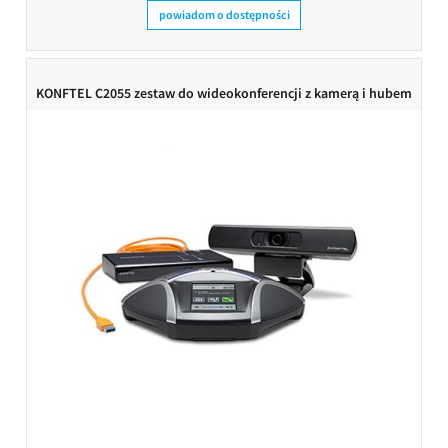
powiadom o dostępności
KONFTEL C2055 zestaw do wideokonferencji z kamerą i hubem