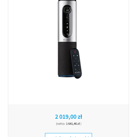
2 019,00 zł
(netto:
1 641,46 zł
)