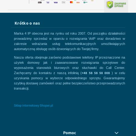
Krótko o nas
Marka 4 IP obecna jest na rynku od roku 2007. Od początku działalności
prowadzimy sprzedaż w oparciu o rozwiązania VoIP oraz doradztwo w
zakresie wdrażania usług telekomunikacyjnych umożliwiających
automatyczną obsługę osób dzwoniących do Twojej firmy.
Nasza oferta obejmuje zarówno podstawowe telefony IP przeznaczone na
użytek domowy jak i zaawansowane rozwiązania sprzętowe do
wyposażenia stanowisk biurowych oraz słuchawki do Call Center.
+48 58 58 58 008
Zachęcamy do kontaktu z naszą infolinią (
) w celu
uzyskania pomocy w wyborze odpowiedniego sprzętu. Gwarantujemy
szybką dostawę zamówień oraz pełne bezpieczeństwo przeprowadzonych
transakcji.
Sklep internetowy Shoper.pl
Pomoc