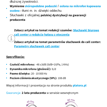
dłuższej żywotności.
Wymienne
skóropodobne poduszki
osłona na mikrofon kupowana
/
osobno
-
tłumi m. in. dźwięki oddechu.
polskiej dystrybucji na gwarancji
Słuchawki z oficjalnej
producenta
Zobacz artykuł na temat redukcji szumów:
Słuchawki biurowe
call center z redukcją hałasu z otoczenia
Zobacz artykuł na temat parametrów słuchawek do call center:
Parametry słuchawek call center
Specyfikacja:
Czułość mikrofonu:
-48 ±3dB (0dB=1V/Pa, 1 KHz)
Dynamika mikrofonu (głośność):
b/d
Pasmo dźwięku:
20 - 10 000 Hz
Poziom ciśnienia akustycznego (SPL):
108 dB
Więcej informacji i prezentacja na stronie produktu
platora.pl
Gwarancja:
2 lata producenta
w serwisie wewnętrznym