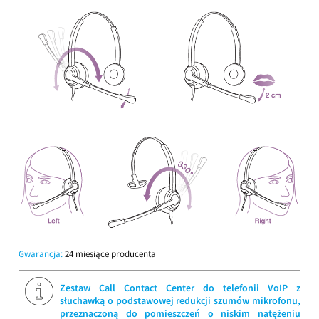
Gwarancja:
24 miesiące producenta
Zestaw Call Contact Center do telefonii VoIP z
słuchawką o podstawowej redukcji szumów mikrofonu,
przeznaczoną do pomieszczeń o niskim natężeniu