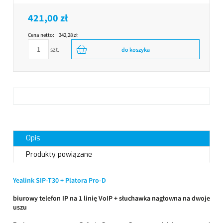
421,00 zł
Cena netto:
342,28 zł
szt.
do koszyka
Opis
Produkty powiązane
Yealink SIP-T30 + Platora Pro-D
biurowy telefon IP na 1 linię VoIP + słuchawka nagłowna na dwoje
uszu