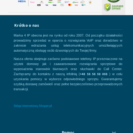
Krótko o nas
Marka 4 IP obecna jest na rynku od roku 2007. Od początku działalności
prowadzimy sprzedaż w oparciu o rozwiązania VoIP oraz doradztwo w
zakresie wdrażania usług telekomunikacyjnych umożliwiających
automatyczną obsługę osób dzwoniących do Twojej firmy.
Nasza oferta obejmuje zarówno podstawowe telefony IP przeznaczone na
użytek domowy jak i zaawansowane rozwiązania sprzętowe do
wyposażenia stanowisk biurowych oraz słuchawki do Call Center.
+48 58 58 58 008
Zachęcamy do kontaktu z naszą infolinią (
) w celu
uzyskania pomocy w wyborze odpowiedniego sprzętu. Gwarantujemy
szybką dostawę zamówień oraz pełne bezpieczeństwo przeprowadzonych
transakcji.
Sklep internetowy Shoper.pl
Pomoc