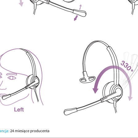
ncja:
24 miesiące producenta