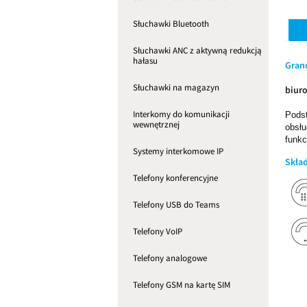
Słuchawki Bluetooth
Słuchawki ANC z aktywną redukcją
hałasu
Gran
Słuchawki na magazyn
biuro
Interkomy do komunikacji
Pods
wewnętrznej
obsłu
funk
Systemy interkomowe IP
Skła
Telefony konferencyjne
Telefony USB do Teams
Telefony VoIP
Telefony analogowe
Telefony GSM na kartę SIM