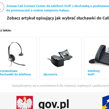
Zestaw Call Contact Center do telefonii VoIP z słuchawką o podstaw
do pomieszczeń o niskim natężeniu hałasu.
Zobacz artykuł opisujący jak wybrać słuchawki do Cal
z także:
Specjalizujemy się w zamówieniach dla instytucji rządowych i publiczny