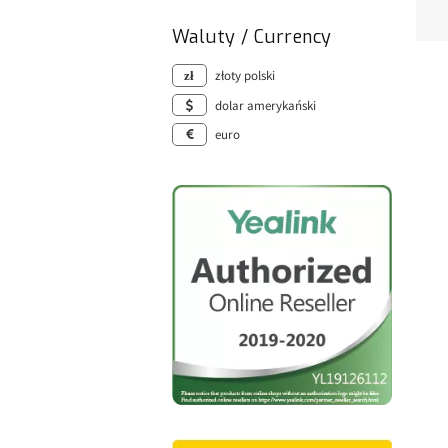
Waluty / Currency
złoty polski
dolar amerykański
euro