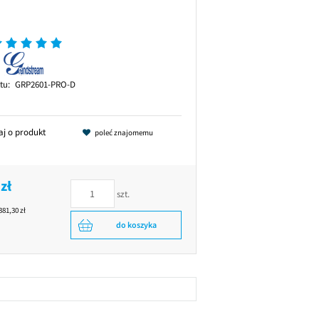
tu:
GRP2601-PRO-D
aj o produkt
poleć znajomemu
zł
szt.
381,30 zł
do koszyka