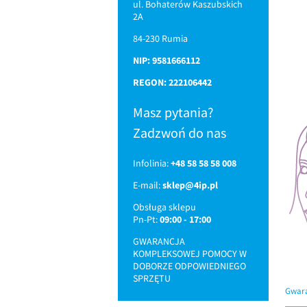
ul. Bohaterów Kaszubskich
2A
84-230 Rumia
NIP: 9581666112
REGON: 222106442
Masz pytania?
Zadzwoń do nas
Infolinia:
+48 58 58 58 008
E-mail:
sklep@4ip.pl
Obsługa sklepu
Pn-Pt:
09:00 - 17:00
GWARANCJA
KOMPLEKSOWEJ POMOCY W
DOBORZE ODPOWIEDNIEGO
SPRZĘTU
Gwara