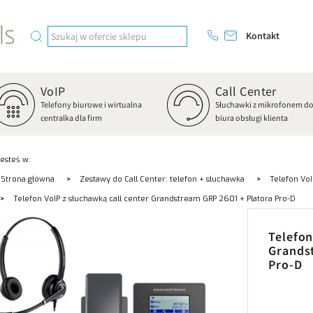
Kontakt
VoIP
Call Center
Telefony biurowe i wirtualna
Słuchawki z mikrofonem d
centralka dla firm
biura obsługi klienta
Jesteś w:
Strona główna
Zestawy do Call Center: telefon + słuchawka
Telefon VoI
Telefon VoIP z słuchawką call center Grandstream GRP 2601 + Platora Pro-D
Telefon
Grands
Pro-D