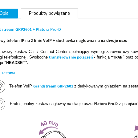
Opis
Produkty powiązane
dstream GRP2601 + Platora Pro-D
wy telefon IP na 2 linie VoIP + słuchawka nagłowna na
na dwoje uszu
tawowy zestaw Call / Contact Center spełniający wymogi zarówno użytkow
transferowanie połączeń
"TRAN
gi telefonicznej. Swobodne
- funkcja
"
oraz o
cja
"HEADSET".
d zestawu
Grandstream GRP2601
Telefon VoIP
z dedykowanym gniazdem na zesta
Platora Pro-D
Profesjonalny zestaw nagłowny
na dwoje uszu
z przejści