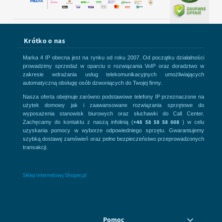
Krótko o nas
Marka 4 IP obecna jest na rynku od roku 2007. Od początku działalności
prowadzimy sprzedaż w oparciu o rozwiązania VoIP oraz doradztwo w
zakresie wdrażania usług telekomunikacyjnych umożliwiających
automatyczną obsługę osób dzwoniących do Twojej firmy.
Nasza oferta obejmuje zarówno podstawowe telefony IP przeznaczone na
użytek domowy jak i zaawansowane rozwiązania sprzętowe do
wyposażenia stanowisk biurowych oraz słuchawki do Call Center.
+48 58 58 58 008
Zachęcamy do kontaktu z naszą infolinią (
) w celu
uzyskania pomocy w wyborze odpowiedniego sprzętu. Gwarantujemy
szybką dostawę zamówień oraz pełne bezpieczeństwo przeprowadzonych
transakcji.
Sklep internetowy Shoper.pl
Pomoc