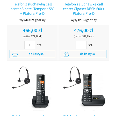
Telefon z słuchawką call
Telefon z słuchawką call
center Alcatel Temporis 580
center Gigaset DESK 600 +
+ Platora Pro-D
Platora Pro-D
Wysyłka:
24 godziny
Wysyłka:
24 godziny
466,00 zł
476,00 zł
(netto:
378,86 zł
)
(netto:
386,99 zł
)
szt.
szt.
do koszyka
do koszyka