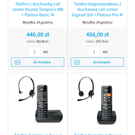
Telefon z słuchawką call
Telefon bezprzewodowy z
center Alcatel Temporis 880
słuchawką call center
+ Platora Basic-M
Gigaset 550 + Platora Pro-M
Wysyłka:
24 godziny
Wysyłka:
24 godziny
446,00 zł
456,00 zł
(netto:
362,60 zł
)
(netto:
370,73 zł
)
szt.
szt.
do koszyka
do koszyka