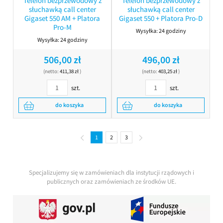
Telefon bezprzewodowy z
Telefon bezprzewodowy z
słuchawką call center
słuchawką call center
Gigaset 550 AM + Platora
Gigaset 550 + Platora Pro-D
Pro-M
Wysyłka:
24 godziny
Wysyłka:
24 godziny
506,00 zł
496,00 zł
(netto:
411,38 zł
)
(netto:
403,25 zł
)
szt.
szt.
do koszyka
do koszyka
1
2
3
Specjalizujemy się w zamówieniach dla instytucji rządowych i
publicznych oraz zamówieniach ze środków UE.