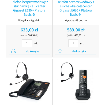
Telefon bezprzewodowy z
Telefon bezprzewodowy z
słuchawką call center
słuchawką call center
Gigaset E630 + Platora
Gigaset E630 + Platora
Basic-D
Basic-M
Wysyłka:
48 godzin
Wysyłka:
48 godzin
623,00 zł
589,00 zł
(netto:
506,50 zł
)
(netto:
478,86 zł
)
szt.
szt.
do koszyka
do koszyka