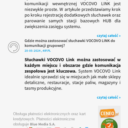
komunikacji wewnętrznej VOCOVO LINK jest
niezwykle proste. W artykule przedstawiamy krok
po kroku rejestrację dodatkowych słuchawek oraz
parowanie samych stacji bazowych HUB dla
zwiększenia zasięgu systemu.
czytaj całość »
Gdzie można zastosować słuchawki VOCOVO LINK do
komunikacji grupowej?
20-05-2024 , 4IP.PL
Słuchawki VOCOVO Link można zastosować w
każdym miejscu i obszarze gdzie komunikacja
zespołowa jest kluczowa.
System VOCOVO Link
idealnie sprawdzi się w miejscach jak małe sklepy
detaliczne, restauracje, stacje paliw, magazyny i
tasmy produkcyjne.
czytaj całość »
Obsługa płatności elektronicznych oraz kart
kredytowych. Płatności elektroniczne
Blue Media S.A.
obsługuje