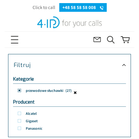
Click to call
+48 58 58 58 008
Filtruj
Kategorie
przewodowe słuchawki
(27)
Producent
Alcatel
Gigaset
Panasonic