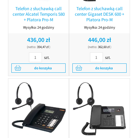
Telefon z słuchawką call
Telefon z słuchawką call
center Alcatel Temporis 580
center Gigaset DESK 600 +
+ Platora Pro-M
Platora Pro-M
Wysyłka:
24 godziny
Wysyłka:
24 godziny
436,00 zł
446,00 zł
(netto:
354,47 zł
)
(netto:
362,60 zł
)
szt.
szt.
do koszyka
do koszyka