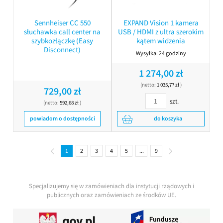
Sennheiser CC 550
EXPAND Vision 1 kamera
słuchawka call center na
USB / HDMI z ultra szerokim
szybkozłączkę (Easy
kątem widzenia
Disconnect)
Wysyłka:
24 godziny
1 274,00 zł
(netto:
1 035,77 zł
)
729,00 zł
szt.
(netto:
592,68 zł
)
powiadom o dostępności
do koszyka
1
2
3
4
5
...
9
Specjalizujemy się w zamówieniach dla instytucji rządowych i
publicznych oraz zamówieniach ze środków UE.