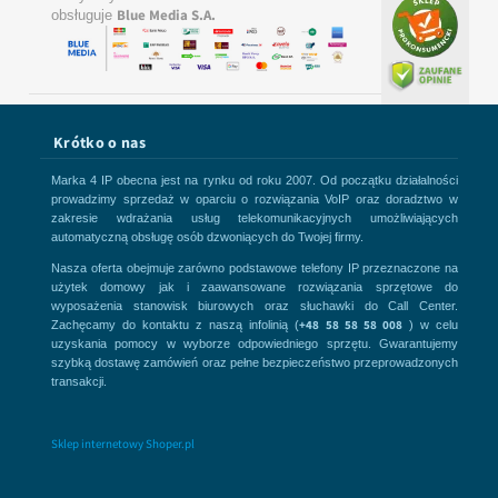
Blue Media S.A.
obsługuje
Krótko o nas
Marka 4 IP obecna jest na rynku od roku 2007. Od początku działalności
prowadzimy sprzedaż w oparciu o rozwiązania VoIP oraz doradztwo w
zakresie wdrażania usług telekomunikacyjnych umożliwiających
automatyczną obsługę osób dzwoniących do Twojej firmy.
Nasza oferta obejmuje zarówno podstawowe telefony IP przeznaczone na
użytek domowy jak i zaawansowane rozwiązania sprzętowe do
wyposażenia stanowisk biurowych oraz słuchawki do Call Center.
+48 58 58 58 008
Zachęcamy do kontaktu z naszą infolinią (
) w celu
uzyskania pomocy w wyborze odpowiedniego sprzętu. Gwarantujemy
szybką dostawę zamówień oraz pełne bezpieczeństwo przeprowadzonych
transakcji.
Sklep internetowy Shoper.pl