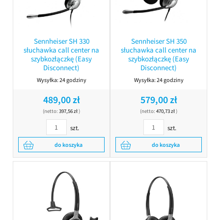
Sennheiser SH 330
Sennheiser SH 350
słuchawka call center na
słuchawka call center na
szybkozłączkę (Easy
szybkozłączkę (Easy
Disconnect)
Disconnect)
Wysyłka:
24 godziny
Wysyłka:
24 godziny
489,00 zł
579,00 zł
(netto:
397,56 zł
)
(netto:
470,73 zł
)
szt.
szt.
do koszyka
do koszyka