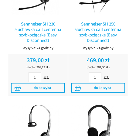
Sennheiser SH 230
Sennheiser SH 250
słuchawka call center na
słuchawka call center na
szybkozłączkę (Easy
szybkozłączkę (Easy
Disconnect)
Disconnect)
Wysyłka:
24 godziny
Wysyłka:
24 godziny
379,00 zł
469,00 zł
(netto:
308,13 zł
)
(netto:
381,30 zł
)
szt.
szt.
do koszyka
do koszyka