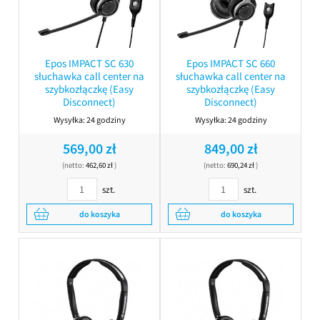
Epos IMPACT SC 630
Epos IMPACT SC 660
słuchawka call center na
słuchawka call center na
szybkozłączkę (Easy
szybkozłączkę (Easy
Disconnect)
Disconnect)
Wysyłka:
24 godziny
Wysyłka:
24 godziny
569,00 zł
849,00 zł
(netto:
462,60 zł
)
(netto:
690,24 zł
)
szt.
szt.
do koszyka
do koszyka