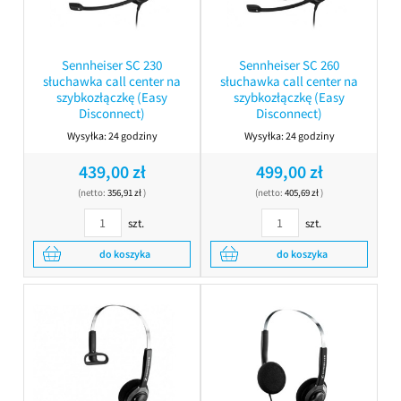
Sennheiser SC 230
Sennheiser SC 260
słuchawka call center na
słuchawka call center na
szybkozłączkę (Easy
szybkozłączkę (Easy
Disconnect)
Disconnect)
Wysyłka:
24 godziny
Wysyłka:
24 godziny
439,00 zł
499,00 zł
(netto:
356,91 zł
)
(netto:
405,69 zł
)
szt.
szt.
do koszyka
do koszyka