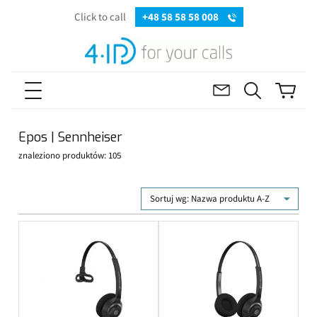
Click to call
+48 58 58 58 008
Epos | Sennheiser
znaleziono produktów: 105
Sortuj wg:
Nazwa produktu A-Z