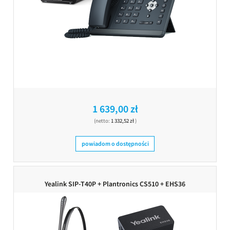
1 639,00 zł
(netto:
1 332,52 zł
)
powiadom o dostępności
Yealink SIP-T40P + Plantronics CS510 + EHS36