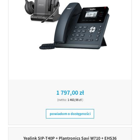
1 797,00 zł
(netto:
1 460,98 zł
)
powiadom o dostępności
Yealink SIP-T40P + Plantronics Savi W710 + EHS36