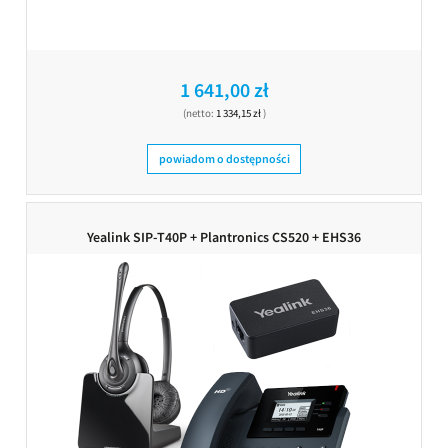
1 641,00 zł
(netto:
1 334,15 zł
)
powiadom o dostępności
Yealink SIP-T40P + Plantronics CS520 + EHS36