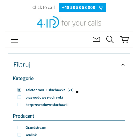
Click to call
+48 58 58 58 008
Filtruj
Kategorie
Telefon VoIP + słuchawka
(21)
przewodowe słuchawki
bezprzewodowe słuchawki
Producent
Grandstream
Yealink