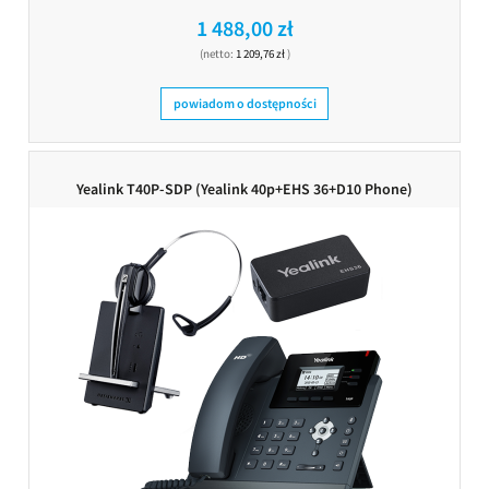
1 488,00 zł
(netto:
1 209,76 zł
)
powiadom o dostępności
Yealink T40P-SDP (Yealink 40p+EHS 36+D10 Phone)