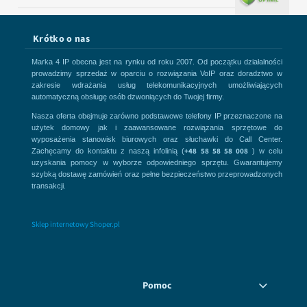
Krótko o nas
Marka 4 IP obecna jest na rynku od roku 2007. Od początku działalności
prowadzimy sprzedaż w oparciu o rozwiązania VoIP oraz doradztwo w
zakresie wdrażania usług telekomunikacyjnych umożliwiających
automatyczną obsługę osób dzwoniących do Twojej firmy.
Nasza oferta obejmuje zarówno podstawowe telefony IP przeznaczone na
użytek domowy jak i zaawansowane rozwiązania sprzętowe do
wyposażenia stanowisk biurowych oraz słuchawki do Call Center.
+48 58 58 58 008
Zachęcamy do kontaktu z naszą infolinią (
) w celu
uzyskania pomocy w wyborze odpowiedniego sprzętu. Gwarantujemy
szybką dostawę zamówień oraz pełne bezpieczeństwo przeprowadzonych
transakcji.
Sklep internetowy Shoper.pl
Pomoc