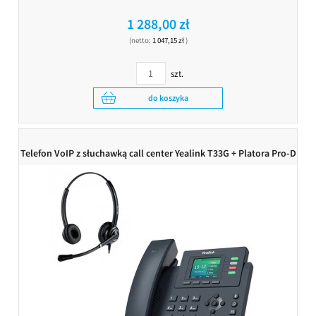
1 288,00 zł
(netto:
1 047,15 zł
)
szt.
do koszyka
Telefon VoIP z słuchawką call center Yealink T33G + Platora Pro-D