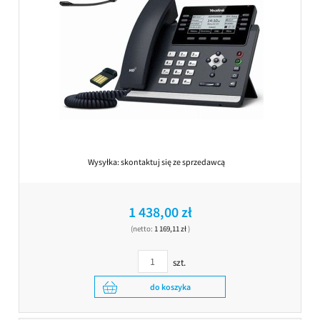
Wysyłka:
skontaktuj się ze sprzedawcą
1 438,00 zł
(netto:
1 169,11 zł
)
szt.
do koszyka