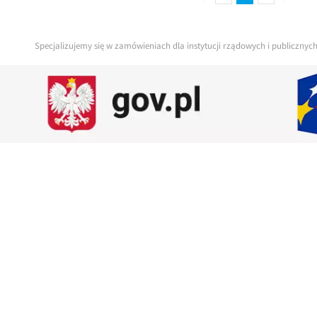
Specjalizujemy się w zamówieniach dla instytucji rządowych i publiczny