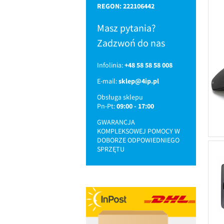
REGON: 222106442
Masz pytania?
Zadzwoń do nas
Infolinia:
+48 58 58 58 008
E-mail:
sklep@4ip.pl
Obsługa sklepu
Pn-Pt:
09:00 - 17:00
GWARANCJA
KOMPLEKSOWEJ POMOCY W
DOBORZE ODPOWIEDNIEGO
SPRZĘTU