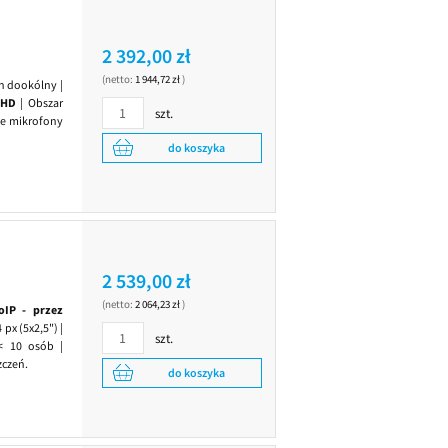
2 392,00 zł
(netto:
1 944,72 zł
)
n dookólny |
 HD
| Obszar
szt.
we mikrofony
do koszyka
2 539,00 zł
(netto:
2 064,23 zł
)
oIP - przez
px (5x2,5") |
szt.
< 10 osób |
zczeń.
do koszyka