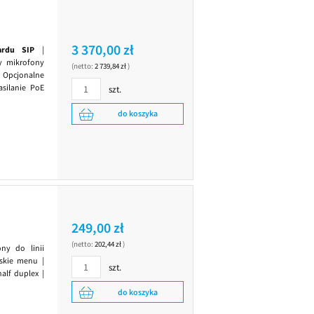
3 370,00 zł
ardu SIP
|
zy mikrofony
(netto:
2 739,84 zł
)
 Opcjonalne
silanie PoE
szt.
do koszyka
249,00 zł
(netto:
202,44 zł
)
ony do linii
lskie menu |
szt.
alf duplex |
do koszyka