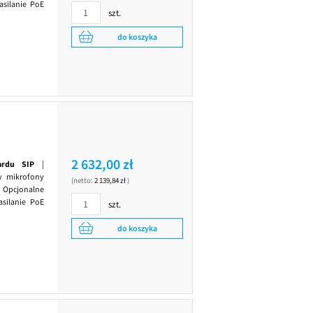
asilanie PoE
szt.
do koszyka
2 632,00 zł
ardu SIP
|
zy mikrofony
(netto:
2 139,84 zł
)
Opcjonalne
silanie PoE
szt.
do koszyka