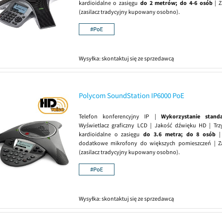
kardioidalne o zasięgu
do 2 metrów; do 4-6 osób
| Z
(zasilacz tradycyjny kupowany osobno).
Wysyłka:
skontaktuj się ze sprzedawcą
Polycom SoundStation IP6000 PoE
Telefon konferencyjny IP |
Wykorzystanie stand
Wyświetlacz graficzny LCD | Jakość dźwięku HD | Tr
kardioidalne o zasięgu
do 3.6 metra; do 8 osób
| 
dodatkowe mikrofony do większych pomieszczeń | Za
(zasilacz tradycyjny kupowany osobno).
Wysyłka:
skontaktuj się ze sprzedawcą