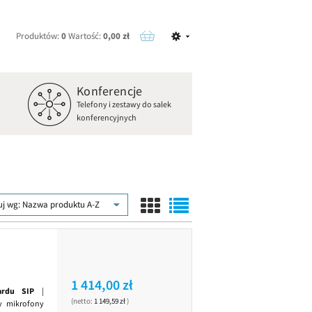
Produktów:
0
Wartość:
0,00 zł
Konferencje
o
Telefony i zestawy do salek
konferencyjnych
uj wg:
Nazwa produktu A-Z
1 414,00 zł
ardu SIP
|
(netto:
1 149,59 zł
)
zy mikrofony