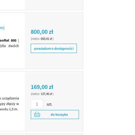
3m)
800,00 zł
(netto:
650,41 zł
)
onftel 800
|
(dla dwóch
powiadom o dostępności
169,00 zł
(netto:
137,40 zł
)
o urządzenia
ypy złączy w
szt.
ewodu 1,5 m.
do koszyka