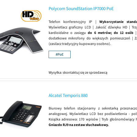
Polycom SoundStation IP7000 PoE
Telefon konferencyjny IP |
Wykorzystanie stand
Wyświetlacz graficzny LCD | Jakość dźwięku HD | Tr
kardioidalne o zasięgu
do 6 metrów; do 12 osób
|
dodatkowe mikrofony do większych pomieszczeń | Za
(zasilacz tradycyjny kupowany osobno).
Wysyłka:
skontaktuj się ze sprzedawcą
Alcatel Temporis 880
Biurowy telefon stacjonarny z sekretarką przeznacz
analogowej. Wyświetlacz LCD bez podświetlenia - po
Książka adresowa: 170 wpisów | Tryb głośnomówiący h
Gniazdo RJ9 na zestaw słuchawkowy.