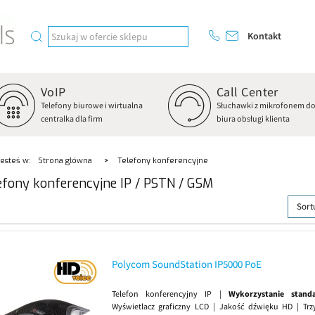
Kontakt
VoIP
Call Center
Telefony biurowe i wirtualna
Słuchawki z mikrofonem d
centralka dla firm
biura obsługi klienta
Jesteś w:
Strona główna
Telefony konferencyjne
efony konferencyjne IP / PSTN / GSM
Sort
Polycom SoundStation IP5000 PoE
Telefon konferencyjny IP |
Wykorzystanie stand
Wyświetlacz graficzny LCD | Jakość dźwięku HD | Tr