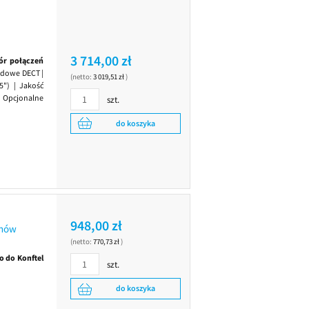
3 714,00 zł
r połączeń
odowe DECT |
(netto:
3 019,51 zł
)
5") | Jakość
| Opcjonalne
szt.
do koszyka
948,00 zł
onów
(netto:
770,73 zł
)
o do Konftel
szt.
do koszyka