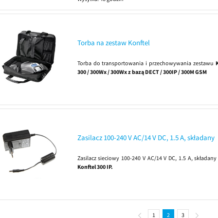
Torba na zestaw Konftel
Torba do transportowania i przechowywania zestawu
300 / 300Wx / 300Wx z bazą DECT / 300IP / 300M GSM
Zasilacz 100-240 V AC/14 V DC, 1.5 A, składany
Zasilacz sieciowy 100-240 V AC/14 V DC, 1.5 A, składany
Konftel 300 IP.
1
2
3