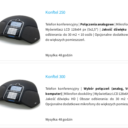
Konftel 250
Telefon konferencyjny |
Połączenia analogowe
| Mikrofo
Wyświetlacz LCD 128x64 px (5x2,5") |
Jakość dźwięku
odbierania: do 30 m2 < 10 osób | Opcjonalne dodatko
do większych pomieszczeń.
Wysyłka:
48 godzin
Konftel 300
Telefon konferencyjny |
Wybór połączeń (analog, V
komputer)
| Mikrofon dookólny | Wyświetlacz LCD 128x64 
Jakość dźwięku HD | Obszar odbierania: do 30 m2 
Opcjonalne dodatkowe mikrofony do większych pomies
Wysyłka:
48 godzin