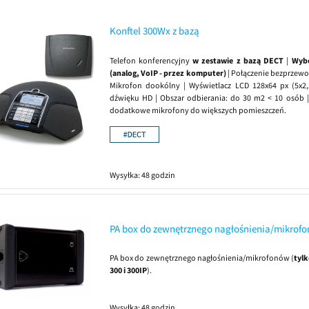
Konftel 300Wx z bazą
Telefon konferencyjny
w zestawie z bazą DECT
|
Wybó
(analog, VoIP - przez komputer)
| Połączenie bezprzew
Mikrofon dookólny | Wyświetlacz LCD 128x64 px (5x2,
dźwięku HD | Obszar odbierania: do 30 m2 < 10 osób 
dodatkowe mikrofony do większych pomieszczeń.
Wysyłka:
48 godzin
PA box do zewnętrznego nagłośnienia/mikrof
PA box do zewnętrznego nagłośnienia/mikrofonów (
tylk
300 i 300IP
).
Wysyłka:
48 godzin