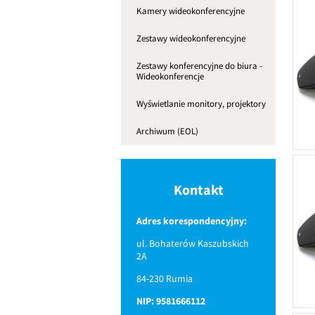
Kamery wideokonferencyjne
Zestawy wideokonferencyjne
Zestawy konferencyjne do biura -
Wideokonferencje
Wyświetlanie monitory, projektory
Archiwum (EOL)
Kontakt
Adres korespondencyjny:
ul. Bohaterów Kaszubskich
2A
84-230 Rumia
NIP: 9581666112