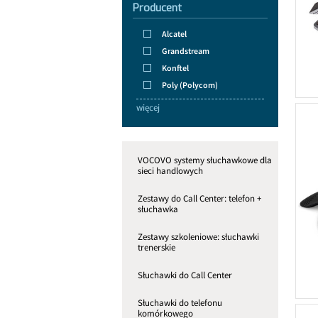
Producent
Alcatel
Grandstream
Konftel
Poly (Polycom)
więcej
VOCOVO systemy słuchawkowe dla
sieci handlowych
Zestawy do Call Center: telefon +
słuchawka
Zestawy szkoleniowe: słuchawki
trenerskie
Słuchawki do Call Center
Słuchawki do telefonu
komórkowego