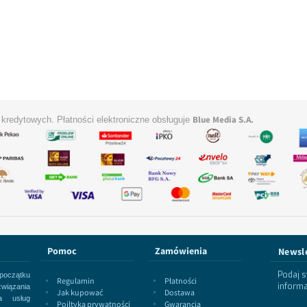
Blue Media S.A.
t kredytowych. Płatności elektroniczne obsługuje
Pomoc
Zamówienia
Newsl
Podaj s
 początku
Regulamin
Płatności
informa
wiązania
Jak kupować
Dostawa
a usług
Poiltyka prywatności
Gwarancja