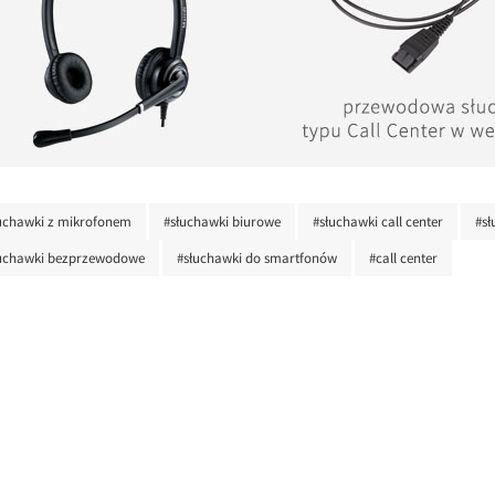
uchawki z mikrofonem
#słuchawki biurowe
#słuchawki call center
#sł
uchawki bezprzewodowe
#słuchawki do smartfonów
#call center