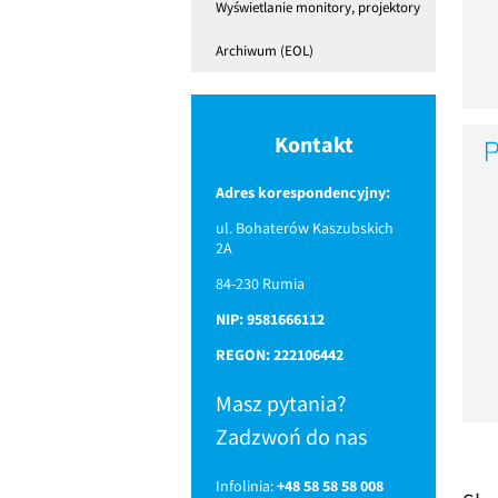
Wyświetlanie monitory, projektory
Archiwum (EOL)
Kontakt
Adres korespondencyjny:
ul. Bohaterów Kaszubskich
2A
84-230 Rumia
NIP: 9581666112
REGON: 222106442
Masz pytania?
Zadzwoń do nas
Infolinia:
+48 58 58 58 008