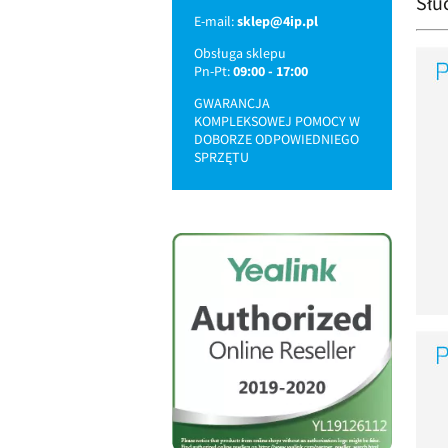
Słu
E-mail:
sklep@4ip.pl
Obsługa sklepu
Pn-Pt:
09:00 - 17:00
GWARANCJA
KOMPLEKSOWEJ POMOCY W
DOBORZE ODPOWIEDNIEGO
SPRZĘTU