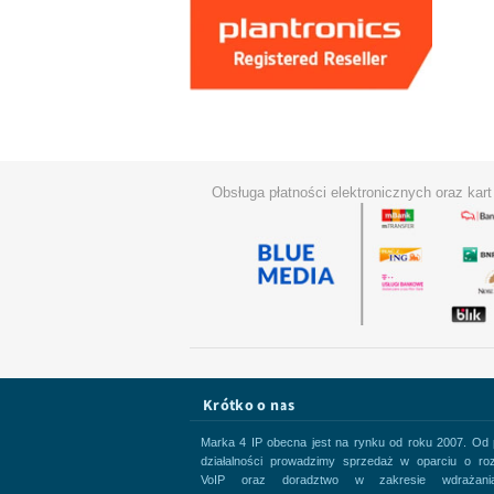
Obsługa płatności elektronicznych oraz kar
Krótko o nas
Marka 4 IP obecna jest na rynku od roku 2007. Od
działalności prowadzimy sprzedaż w oparciu o roz
VoIP oraz doradztwo w zakresie wdrażani