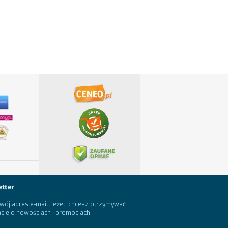
etter
wój adres e-mail, jeżeli chcesz otrzymywać
cje o nowościach i promocjach.