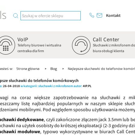
Kontakt
VoIP
Call Center
Telefony biurowe i wirtualna
Słuchawki z mikrofonem d
centralka dla firm
biura obsługi klienta
Jesteś w:
Strona główna
Blog
Najlepsze słuchawki do telefonów komó
epsze słuchawki do telefonów komórkowych
o:
26-04-2018
w kategorii:
słuchawki z mikrofonem
autor:
4IP.PL
wagi na coraz większe zapotrzebowanie na słuchawki z m
eszczamy listę najbardziej popularnych w naszym sklepie słu
dzeniami mobilnymi. Pod względem sposobu użytkowania możemy 
uchawki dedykowane
, czyli zakończone złączem jack 3.5mm lub 
uchawki na użytek osobisty do krótszej eksploatacji (2-3 godziny dzi
uchawki modułowe
, typowo wykorzystywane w biurach Call Cent