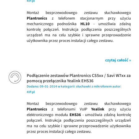
4IP.pl
Montaż bezprzewodowego zestawu słuchawkowego
Plantronics
z telefonem stacjonarnym przy użyciu
mechanicznego podnośnika
HL10
- umożliwia zdalną
kontrolę połączeń. Instrukcja podłączenia poszczególnych
urządzeń ma na celu szybkie i sprawne przeprowadzenie
użytkownika przez proces instalacji całego zestawu.
czytaj całość »
Podłączenie zestawów Plantronics CS5xx / Savi W7xx za
pomocą przełącznika Yealink EHS36
Dodano:
09-01-2014
w kategorii:
słuchawki z mikrofonem
autor:
4IP.pl
Montaż bezprzewodowego zestawu słuchawkowego
Plantronics
z telefonami VoIP
Yealink
przy użyciu
elektronicznego modułu
EHS36
- umożliwia zdalną kontrolę
połączeń. Instrukcja podłączenia poszczególnych urządzeń
ma na celu szybkie i sprawne przeprowadzenie użytkownika
przez proces instalacji całego zestawu.