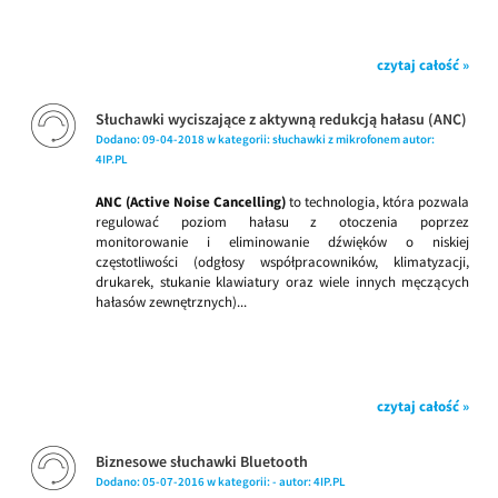
czytaj całość »
Słuchawki wyciszające z aktywną redukcją hałasu (ANC)
Dodano:
09-04-2018
w kategorii:
słuchawki z mikrofonem
autor:
4IP.PL
ANC (Active Noise Cancelling)
to technologia, która pozwala
regulować poziom hałasu z otoczenia poprzez
monitorowanie i eliminowanie dźwięków o niskiej
częstotliwości (odgłosy współpracowników, klimatyzacji,
drukarek, stukanie klawiatury oraz wiele innych męczących
hałasów zewnętrznych)...
czytaj całość »
Biznesowe słuchawki Bluetooth
Dodano:
05-07-2016
w kategorii:
-
autor:
4IP.PL