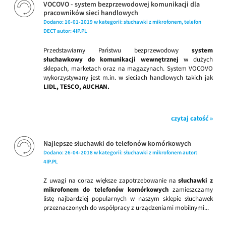
VOCOVO - system bezprzewodowej komunikacji dla
pracowników sieci handlowych
Dodano:
16-01-2019
w kategorii:
słuchawki z mikrofonem
,
telefon
DECT
autor:
4IP.PL
Przedstawiamy Państwu bezprzewodowy
system
słuchawkowy do komunikacji wewnętrznej
w dużych
sklepach, marketach oraz na magazynach. System VOCOVO
wykorzystywany jest m.in. w sieciach handlowych takich jak
LIDL, TESCO, AUCHAN.
czytaj całość »
Najlepsze słuchawki do telefonów komórkowych
Dodano:
26-04-2018
w kategorii:
słuchawki z mikrofonem
autor:
4IP.PL
Z uwagi na coraz większe zapotrzebowanie na
słuchawki z
mikrofonem do telefonów komórkowych
zamieszczamy
listę najbardziej popularnych w naszym sklepie słuchawek
przeznaczonych do współpracy z urządzeniami mobilnymi...