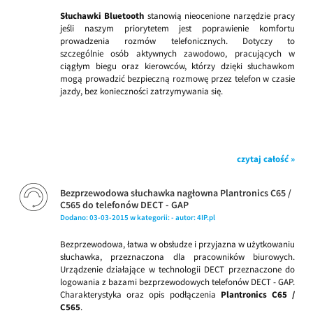
Słuchawki Bluetooth
stanowią nieocenione narzędzie pracy
jeśli naszym priorytetem jest poprawienie komfortu
prowadzenia rozmów telefonicznych. Dotyczy to
szczególnie osób aktywnych zawodowo, pracujących w
ciągłym biegu oraz kierowców, którzy dzięki słuchawkom
mogą prowadzić bezpieczną rozmowę przez telefon w czasie
jazdy, bez konieczności zatrzymywania się.
czytaj całość »
Bezprzewodowa słuchawka nagłowna Plantronics C65 /
C565 do telefonów DECT - GAP
Dodano:
03-03-2015
w kategorii:
-
autor:
4IP.pl
Bezprzewodowa, łatwa w obsłudze i przyjazna w użytkowaniu
słuchawka, przeznaczona dla pracowników biurowych.
Urządzenie działające w technologii DECT przeznaczone do
logowania z bazami bezprzewodowych telefonów DECT - GAP.
Charakterystyka oraz opis podłączenia
Plantronics C65 /
C565
.