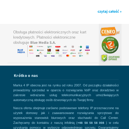
czytaj całość »
Obsługa płatności elektronicznych oraz kart
kredytowych. Płatności elektroniczne
Blue Media S.A.
obsługuje
Krótko o nas
Marka 4 IP obecna jest na rynku od roku 2007. Od początku działalności
prowadzimy sprzedaż w oparciu o rozwiązania VoIP oraz doradztwo w
zakresie wdrażania usług telekomunikacyjnych umożliwiających
automatyczną obsługę osób dzwoniących do Twojej firmy.
Nasza oferta obejmuje zarówno podstawowe telefony IP przeznaczone na
użytek domowy jak i zaawansowane rozwiązania sprzętowe do
wyposażenia stanowisk biurowych oraz słuchawki do Call Center.
+48 58 58 58 008
Zachęcamy do kontaktu z naszą infolinią (
) w celu
uzyskania pomocy w wyborze odpowiedniego sprzętu. Gwarantujemy