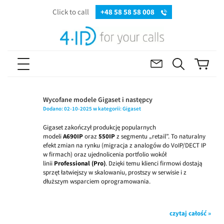
Click to call
+48 58 58 58 008
Wycofane modele Gigaset i następcy
Dodano:
02-10-2025
w kategorii:
Gigaset
Gigaset zakończył produkcję popularnych
modeli
A690IP
oraz
550IP
z segmentu „retail”. To naturalny
efekt zmian na rynku (migracja z analogów do VoIP/DECT IP
w firmach) oraz ujednolicenia portfolio wokół
linii
Professional (Pro)
. Dzięki temu klienci firmowi dostają
sprzęt łatwiejszy w skalowaniu, prostszy w serwisie i z
dłuższym wsparciem oprogramowania.
czytaj całość »