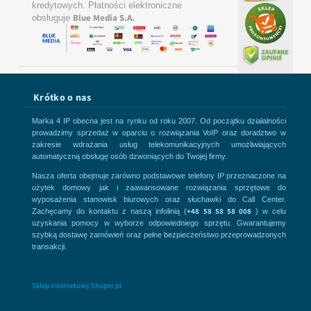
kredytowych. Płatności elektroniczne
Blue Media S.A.
obsługuje
Krótko o nas
Marka 4 IP obecna jest na rynku od roku 2007. Od początku działalności
prowadzimy sprzedaż w oparciu o rozwiązania VoIP oraz doradztwo w
zakresie wdrażania usług telekomunikacyjnych umożliwiających
automatyczną obsługę osób dzwoniących do Twojej firmy.
Nasza oferta obejmuje zarówno podstawowe telefony IP przeznaczone na
użytek domowy jak i zaawansowane rozwiązania sprzętowe do
wyposażenia stanowisk biurowych oraz słuchawki do Call Center.
+48 58 58 58 008
Zachęcamy do kontaktu z naszą infolinią (
) w celu
uzyskania pomocy w wyborze odpowiedniego sprzętu. Gwarantujemy
szybką dostawę zamówień oraz pełne bezpieczeństwo przeprowadzonych
transakcji.
Sklep internetowy Shoper.pl